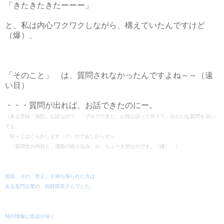
「きたきたきたーーー」
と、私は内心ワクワクしながら、構えていたんですけど
（爆）、
「そのこと」 は、質問されなかったんですよね～～（遠
い目）
・・・質問が出れば、お話できたのにー。
（ある意味「強烈」な話なので、
「ブログで見た、お得な話って何？？」みたいな質問を頂い
ても、
軽～くはぐらかします（!!!）のであしからず♪♪
「質問文の内容と、場面の絞り込み」が、ちょー大切なのです。（爆） ）
前回、その「答え」を持ち帰られた方は、
ある名門企業の、知財部長さんでした。
特許情報に造詣が深く、