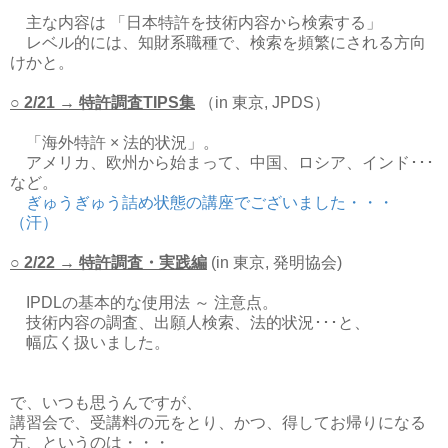
主な内容は 「日本特許を技術内容から検索する」
レベル的には、知財系職種で、検索を頻繁にされる方向
けかと。
○ 2/21 → 特許調査TIPS集
（in 東京, JPDS）
「海外特許 × 法的状況」。
アメリカ、欧州から始まって、中国、ロシア、インド･･･
など。
ぎゅうぎゅう詰め状態の講座でございました・・・
（汗）
○ 2/22 → 特許調査・実践編
(in 東京, 発明協会)
IPDLの基本的な使用法 ～ 注意点。
技術内容の調査、出願人検索、法的状況･･･と、
幅広く扱いました。
で、いつも思うんですが、
講習会で、受講料の元をとり、かつ、得してお帰りになる
方、というのは・・・