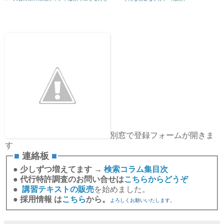
別窓で登録フォームが開きま
す
■
連絡板
■
●
少しずつ増えてます →
検索コラム集目次
●
代行特許調査のお問い合せは
こちらからどうぞ
●
講習テキストの販売
を始めました。
●
採用情報 は
こちら
から。
よろしくお願いいたします。