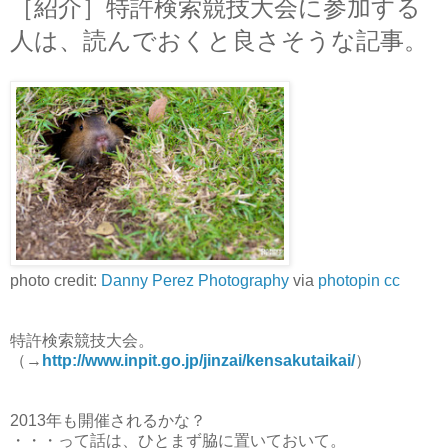
［紹介］特許検索競技大会に参加する
人は、読んでおくと良さそうな記事。
photo credit:
Danny Perez Photography
via
photopin
cc
特許検索競技大会。
（→
http://www.inpit.go.jp/jinzai/kensakutaikai/
）
2013年も開催されるかな？
・・・って話は、ひとまず脇に置いておいて。