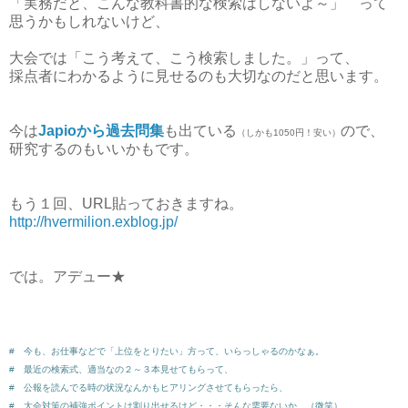
「実務だと、こんな教科書的な検索はしないよ～」 って
思うかもしれないけど、
大会では「こう考えて、こう検索しました。」って、
採点者にわかるように見せるのも大切なのだと思います。
今は
Japioから過去問集
も出ている
ので、
（しかも1050円！安い）
研究するのもいいかもです。
もう１回、URL貼っておきますね。
http://hvermilion.exblog.jp/
では。アデュー★
# 今も、お仕事などで「上位をとりたい」方って、いらっしゃるのかなぁ。
# 最近の検索式、適当なの２～３本見せてもらって、
# 公報を読んでる時の状況なんかもヒアリングさせてもらったら、
# 大会対策の補強ポイントは割り出せるけど・・・そんな需要ないか。（微笑）