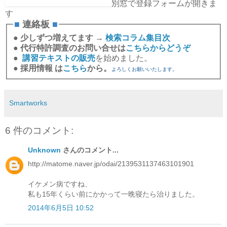
別窓で登録フォームが開きま
す
■
連絡板
■
●
少しずつ増えてます →
検索コラム集目次
●
代行特許調査のお問い合せは
こちらからどうぞ
●
講習テキストの販売
を始めました。
●
採用情報 は
こちら
から。
よろしくお願いいたします。
Smartworks
6 件のコメント:
Unknown
さんのコメント...
http://matome.naver.jp/odai/2139531137463101901
イケメン病ですね、
私も15年くらい前にかかって一晩寝たら治りました。
2014年6月5日 10:52