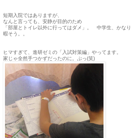
短期入院ではありますが、
なんと言っても、安静が目的のため
「部屋とトイレ以外に行ってはダメ」。 中学生、かなり
暇そう。。
ヒマすぎて、進研ゼミの「入試対策編」やってます。
家じゃ全然手つかずだったのに。ぷっ(笑)