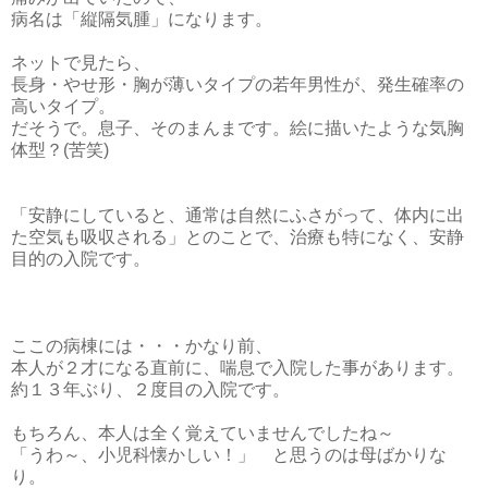
病名は「縦隔気腫」になります。
ネットで見たら、
長身・やせ形・胸が薄いタイプの若年男性が、発生確率の
高いタイプ。
だそうで。息子、そのまんまです。絵に描いたような気胸
体型？(苦笑)
「安静にしていると、通常は自然にふさがって、体内に出
た空気も吸収される」とのことで、治療も特になく、安静
目的の入院です。
ここの病棟には・・・かなり前、
本人が２才になる直前に、喘息で入院した事があります。
約１３年ぶり、２度目の入院です。
もちろん、本人は全く覚えていませんでしたね～
「うわ～、小児科懐かしい！」 と思うのは母ばかりな
り。