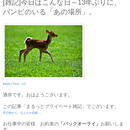
[雑記]今日はこんな日～13年ぶりに、
バンビのいる「あの場所」。
Bambi | Flickr - CC
酒井です。おはようございます。
この記事「まるっとプライベート雑記」でございます。
平日朝から、なんだか恐縮。。
お仕事中の皆様、お約束の
「バックオーライ」
お願いしま
す。