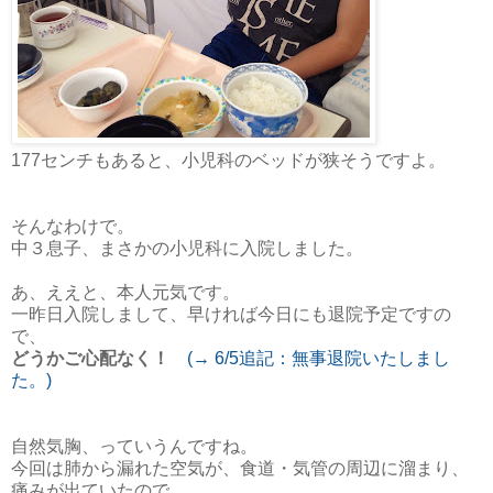
177センチもあると、小児科のベッドが狭そうですよ。
そんなわけで。
中３息子、まさかの小児科に入院しました。
あ、ええと、本人元気です。
一昨日入院しまして、早ければ今日にも退院予定ですの
で、
どうかご心配なく！
(→ 6/5追記：無事退院いたしまし
た。)
自然気胸、っていうんですね。
今回は肺から漏れた空気が、食道・気管の周辺に溜まり、
痛みが出ていたので、