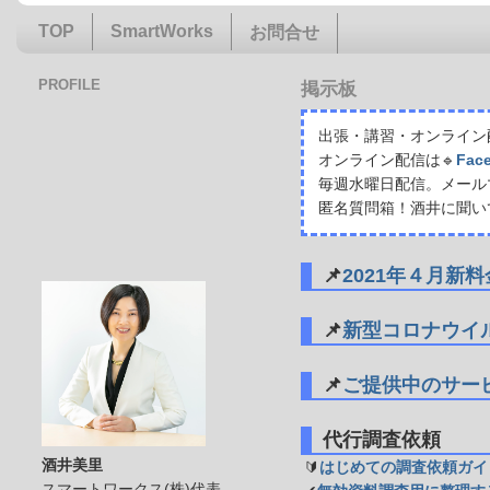
TOP
SmartWorks
お問合せ
PROFILE
掲示板
出張・講習・オンライン配
オンライン配信は🔹
Fac
毎週水曜日配信。メール
匿名質問箱！酒井に聞い
📌
2021年４月新
📌
新型コロナウイ
📌
ご提供中のサー
代行調査依頼
酒井美里
🔰
はじめての調査依頼ガイ
スマートワークス(株)代表