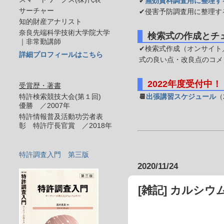
✔
無効資料調査用に整理す
サーチャー
✔侵害予防調査用に整理す
知的財産アナリスト
奈良先端科学技術大学院大学
検索式の作成とチ
｜非常勤講師
✔検索式作成（オンサイト／
詳細プロフィールはこちら
式の良い点・改良点のコメ
2022年度受付中！
受賞歴・著書
特許検索競技大会(第１回)
📆
出張講習スケジュール
（
優勝 ／2007年
特許情報普及活動功労者表
彰 特許庁長官賞 ／2018年
特許調査入門 第三版
2020/11/24
[雑記] カルシウ