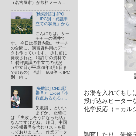
（名古屋市）が飲料メーカ...
[検索雑記] JPO
「IPC別・異議申
立ての状況」から
こんにちは。サー
チャーの酒井で
す。 今日は長野内勤。 サーチ
の合間に、講習資料用のデー
タも作っています。 少し前に
発表された、特許庁の資料で
1. 特許異議の申立ての状況
（申立日が平成28年3月8日ま
でのもの） 合計 608件 ＜IPC
別 内...
[失敗談] CN出願
お湯を入れてもし
番号と Excel「小
数点あるある」。
投げ込みヒーター
失敗談 、といい
化学反応（＝カルシ
ますか、 正確に
は 「失敗しそうになった話」
なんですけどね。 昨日、中国
の公報番号を含むリストを扱
っておりました。 作業データ
調査したり、研修