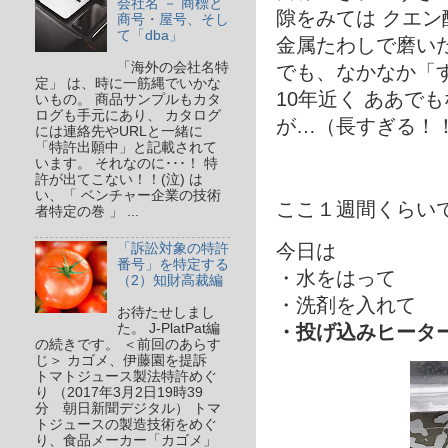
会社名 － 商標と
隙をみては クエ
商号・屋号、そし
て「dba」
金属たわしで磨い
「海外の会社名特
でも、なかなか「
定」 は、時に一筋縄でいかな
10年近く ああで
いもの。 商品サンプルもカタ
ログも手元にあり、 カタログ
が…（長すぎる！
には連絡先やURLと一緒に
「特許出願中」と記載されて
います。 それなのに･･･！ 特
許が出てこない！！(泣) は
い、「 ベンチャー企業の技術
ここ１週間くらい
者特定の巻 」 ...
今日は
「訴訟対象の特許
番号」を特定する
・水をはって
（2）知財高裁編
・洗剤を入れて
お待たせしまし
た。 J-PlatPat編
・投げ込みヒータ
の続きです。 ＜前回のあらす
じ＞ カゴメ、伊藤園を提訴
トマトジュース製法特許めぐ
り （2017年3月2日19時39
分 朝日新聞デジタル） トマ
トジュースの製造技術をめぐ
り、食品メーカー「カゴメ」