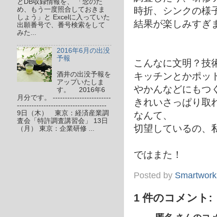
とDB収録情報を、 「念のた
時折、シンクの様
め、もう一度照合しておきま
しょう」と Excelに入っていた
結果が楽しみすぎ
出願番号で、番号検索をして
みた...
2016年6月の出没
予報
こんなに文明？技
酒井の出没予報を
キッチンとかポッ
アップいたしま
やかんなどにもつ
す。 2016年6
月分です。 ------------------------
きれいさっぱり取
-------------------------------------
9日（木） 東京：経済産業調
なんて、
査会「特許調査講習会」 13日
切望しているの、
（月） 東京：企業研修 ...
ではまた！
Posted by
Smartwork
1 件のコメント: