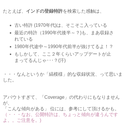
たとえば、
インドの登録特許
を検索した感触は、
古い特許 (1970年代)は、そこそこ入っている
最近の特許（1990年代後半～？)も、まあ収録さ
れている
1980年代途中～1990年代前半が抜けてるよ！？
もしかして、ここ２年くらいアップデートが止
まってるんじゃ･･･？(汗)
・・・なんというか「縞模様」的な収録状況、って思いま
した。
アバウトすぎて、「Coverage」の代わりにもなりません
が、
「こんな傾向がある」 位には、参考にして頂けるかも。
（・・・なお、公開特許は、ちょっと傾向が違うんです
よ。。ご注意を。)