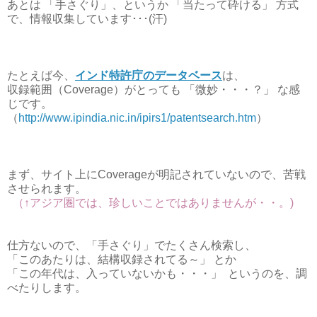
あとは 「手さぐり」、というか 「当たって砕ける」 方式
で、情報収集しています･･･(汗)
たとえば今、
インド特許庁のデータベース
は、
収録範囲（Coverage）がとっても 「微妙・・・？」 な感
じです。
（
http://www.ipindia.nic.in/ipirs1/patentsearch.htm
）
まず、サイト上にCoverageが明記されていないので、苦戦
させられます。
（↑アジア圏では、珍しいことではありませんが・・。)
仕方ないので、「手さぐり」でたくさん検索し、
「このあたりは、結構収録されてる～」 とか
「この年代は、入っていないかも・・・」 というのを、調
べたりします。