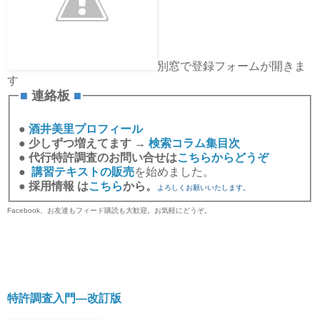
別窓で登録フォームが開きま
す
■
連絡板
■
●
酒井美里プロフィール
●
少しずつ増えてます →
検索コラム集目次
●
代行特許調査のお問い合せは
こちらからどうぞ
●
講習テキストの販売
を始めました。
●
採用情報 は
こちら
から。
よろしくお願いいたします。
Facebook、お友達もフィード購読も大歓迎。お気軽にどうぞ。
特許調査入門―改訂版