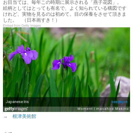
お目当ては、毎年この時期に展示される「燕子花図」。
絵柄としてはとっても有名で、よく知られている構図です
けれど、実物を見るのは初めて。目の保養をさせて頂きま
した。 （日本画すき！）
Embed from Getty Images
→
根津美術館