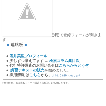
別窓で登録フォームが開きま
す
■
連絡板
■
●
酒井美里プロフィール
●
少しずつ増えてます →
検索コラム集目次
●
代行特許調査のお問い合せは
こちらからどうぞ
●
講習テキストの販売
を始めました。
●
採用情報 は
こちら
から。
よろしくお願いいたします。
Facebook、お友達もフィード購読も大歓迎。お気軽にどうぞ。