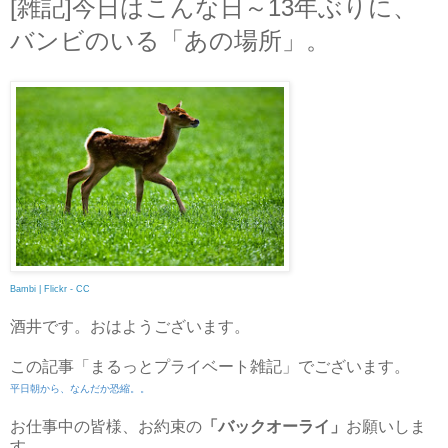
[雑記]今日はこんな日～13年ぶりに、
バンビのいる「あの場所」。
Bambi | Flickr - CC
酒井です。おはようございます。
この記事「まるっとプライベート雑記」でございます。
平日朝から、なんだか恐縮。。
お仕事中の皆様、お約束の
「バックオーライ」
お願いしま
す。