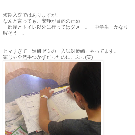
短期入院ではありますが、
なんと言っても、安静が目的のため
「部屋とトイレ以外に行ってはダメ」。 中学生、かなり
暇そう。。
ヒマすぎて、進研ゼミの「入試対策編」やってます。
家じゃ全然手つかずだったのに。ぷっ(笑)