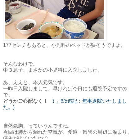
177センチもあると、小児科のベッドが狭そうですよ。
そんなわけで。
中３息子、まさかの小児科に入院しました。
あ、ええと、本人元気です。
一昨日入院しまして、早ければ今日にも退院予定ですの
で、
どうかご心配なく！
(→ 6/5追記：無事退院いたしまし
た。)
自然気胸、っていうんですね。
今回は肺から漏れた空気が、食道・気管の周辺に溜まり、
痛みが出ていたので、