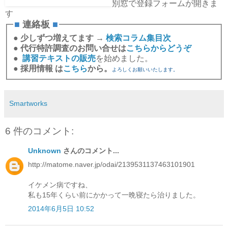
別窓で登録フォームが開きま
す
■
連絡板
■
●
少しずつ増えてます →
検索コラム集目次
●
代行特許調査のお問い合せは
こちらからどうぞ
●
講習テキストの販売
を始めました。
●
採用情報 は
こちら
から。
よろしくお願いいたします。
Smartworks
6 件のコメント:
Unknown
さんのコメント...
http://matome.naver.jp/odai/2139531137463101901
イケメン病ですね、
私も15年くらい前にかかって一晩寝たら治りました。
2014年6月5日 10:52