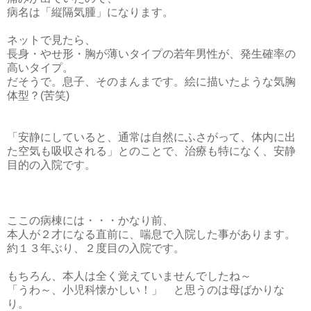
病名は「縦隔気腫」になります。
ネットで見たら、
長身・やせ形・胸が薄いタイプの若年男性が、発生確率の
高いタイプ。
だそうで。息子、そのまんまです。絵に描いたような気胸
体型？(苦笑)
「安静にしていると、通常は自然にふさがって、体内に出
た空気も吸収される」とのことで、治療も特になく、安静
目的の入院です。
ここの病棟には・・・かなり前、
本人が２才になる直前に、喘息で入院した事があります。
約１３年ぶり、２度目の入院です。
もちろん、本人は全く覚えていませんでしたね～
「うわ～、小児科懐かしい！」 と思うのは母ばかりな
り。