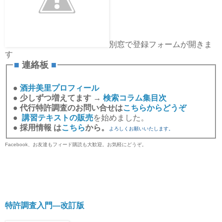
別窓で登録フォームが開きま
す
■
連絡板
■
●
酒井美里プロフィール
●
少しずつ増えてます →
検索コラム集目次
●
代行特許調査のお問い合せは
こちらからどうぞ
●
講習テキストの販売
を始めました。
●
採用情報 は
こちら
から。
よろしくお願いいたします。
Facebook、お友達もフィード購読も大歓迎。お気軽にどうぞ。
特許調査入門―改訂版