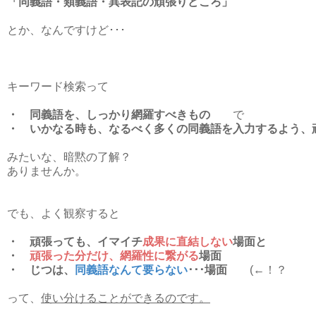
「同義語・類義語・異表記の頑張りどころ」
とか、なんですけど･･･
キーワード検索って
・ 同義語を、しっかり網羅すべきもの
で
・ いかなる時も、なるべく多くの同義語を入力するよう、
みたいな、暗黙の了解？
ありませんか。
でも、よく観察すると
・ 頑張っても、イマイチ
成果に直結しない
場面と
・
頑張った分だけ、網羅性に繋がる
場面
・ じつは、
同義語なんて要らない
･･･場面
(←！？
って、
使い分けることができるのです。