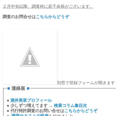
２月中旬以降、調査枠に若干余裕がございます。
調査のお問合せは
こちらからどうぞ
別窓で登録フォームが開きます
■
連絡板
■
●
酒井美里プロフィール
●
少しずつ増えてます →
検索コラム集目次
●
代行特許調査のお問い合せは
こちらからどうぞ
●
講習テキストの販売
を始めました。