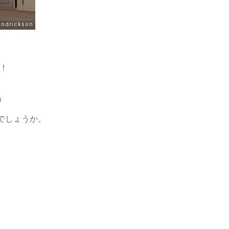
！
」
しょうか。