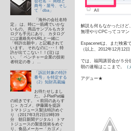
会社名 － 商標と
商号・屋号、そし
て「dba」
「海外の会社名特
定」 は、時に一筋縄でいかな
解説も何もなかったけど
いもの。 商品サンプルもカタ
無理やりCPCってコマン
ログも手元にあり、 カタログ
には連絡先やURLと一緒に
「特許出願中」と記載されて
Espacenetは、まだ
います。 それなのに･･･！ 特
（以上、2012年12月12
許が出てこない！！(泣) は
い、「 ベンチャー企業の技術
では、福岡講習会が５分
者特定の巻 」 ...
朝の速報はここまで。
（
「訴訟対象の特許
番号」を特定する
アデュー★
（2）知財高裁編
お待たせしまし
た。 J-PlatPat編
の続きです。 ＜前回のあらす
じ＞ カゴメ、伊藤園を提訴
トマトジュース製法特許めぐ
り （2017年3月2日19時39
分 朝日新聞デジタル） トマ
トジュースの製造技術をめぐ
り、食品メーカー「カゴメ」