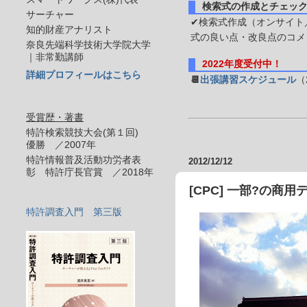
検索式の作成とチェッ
サーチャー
✔検索式作成（オンサイト／
知的財産アナリスト
式の良い点・改良点のコメ
奈良先端科学技術大学院大学
｜非常勤講師
2022年度受付中！
詳細プロフィールはこちら
📆
出張講習スケジュール
（
受賞歴・著書
特許検索競技大会(第１回)
優勝 ／2007年
特許情報普及活動功労者表
2012/12/12
彰 特許庁長官賞 ／2018年
[CPC] 一部?の商
特許調査入門 第三版