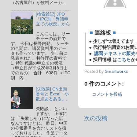
（名古屋市）が飲料メーカ...
[検索雑記] JPO
「IPC別・異議申
立ての状況」から
■
連絡板
■
こんにちは。サー
チャーの酒井で
●
少しずつ増えてます 
す。 今日は長野内勤。 サーチ
●
代行特許調査のお問
の合間に、講習資料用のデー
タも作っています。 少し前に
●
講習テキストの販売
発表された、特許庁の資料で
●
採用情報 は
こちら
か
1. 特許異議の申立ての状況
（申立日が平成28年3月8日ま
Posted by
Smartworks
でのもの） 合計 608件 ＜IPC
別 内...
0 件のコメント:
[失敗談] CN出願
番号と Excel「小
コメントを投稿
数点あるある」。
失敗談 、といい
ますか、 正確に
次の投稿
は 「失敗しそうになった話」
なんですけどね。 昨日、中国
の公報番号を含むリストを扱
っておりました。 作業データ