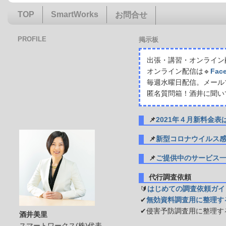
TOP
SmartWorks
お問合せ
PROFILE
掲示板
出張・講習・オンライン配
オンライン配信は🔹
Fac
毎週水曜日配信。メール
匿名質問箱！酒井に聞い
📌
2021年４月新料金
📌
新型コロナウイルス
📌
ご提供中のサービス
代行調査依頼
🔰
はじめての調査依頼ガイ
✔
無効資料調査用に整理す
✔侵害予防調査用に整理す
酒井美里
スマートワークス(株)代表