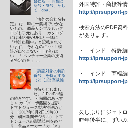
会社名 － 商標と
外国特許・商標等情
商号・屋号、そし
て「dba」
http://iprsupport-
「海外の会社名特
定」 は、時に一筋縄でいかな
検索方法のPDF資
いもの。 商品サンプルもカタ
ログも手元にあり、 カタログ
があります。
には連絡先やURLと一緒に
「特許出願中」と記載されて
います。 それなのに･･･！ 特
・ インド 特許編 (
許が出てこない！！(泣) は
い、「 ベンチャー企業の技術
http://iprsupport-j
者特定の巻 」 ...
「訴訟対象の特許
・ インド 商標編 (
番号」を特定する
http://iprsupport-j
（2）知財高裁編
お待たせしまし
た。 J-PlatPat編
の続きです。 ＜前回のあらす
じ＞ カゴメ、伊藤園を提訴
トマトジュース製法特許めぐ
久しぶりにジェトロ
り （2017年3月2日19時39
分 朝日新聞デジタル） トマ
昨年後半に、ずいぶ
トジュースの製造技術をめぐ
り、食品メーカー「カゴメ」