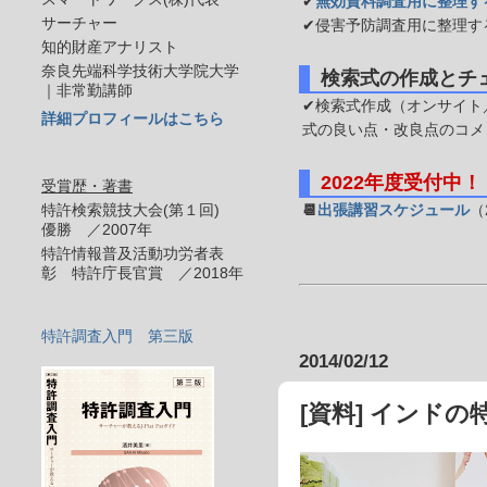
✔
無効資料調査用に整理す
サーチャー
✔侵害予防調査用に整理す
知的財産アナリスト
奈良先端科学技術大学院大学
検索式の作成とチ
｜非常勤講師
✔検索式作成（オンサイト／
詳細プロフィールはこちら
式の良い点・改良点のコメ
2022年度受付中！
受賞歴・著書
特許検索競技大会(第１回)
📆
出張講習スケジュール
（
優勝 ／2007年
特許情報普及活動功労者表
彰 特許庁長官賞 ／2018年
特許調査入門 第三版
2014/02/12
[資料] インド