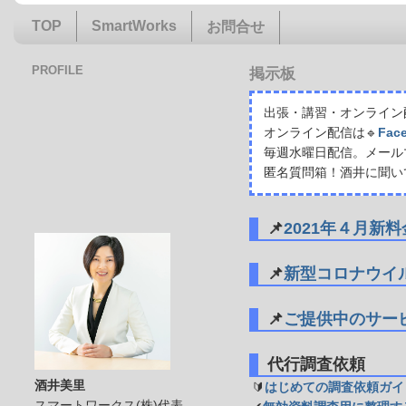
TOP
SmartWorks
お問合せ
PROFILE
掲示板
出張・講習・オンライン配
オンライン配信は🔹
Fac
毎週水曜日配信。メール
匿名質問箱！酒井に聞い
📌
2021年４月新
📌
新型コロナウイ
📌
ご提供中のサー
代行調査依頼
酒井美里
🔰
はじめての調査依頼ガイ
スマートワークス(株)代表