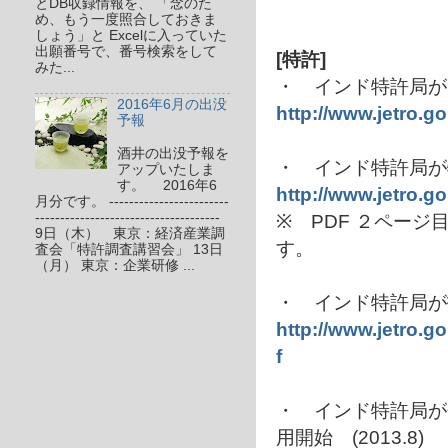
とDB収録情報を、 「念のた
め、もう一度照合しておきま
しょう」と Excelに入っていた
出願番号で、番号検索をして
[特許]
みた...
・ インド特許局が失
2016年6月の出没
http://www.jetro.g
予報
酒井の出没予報を
・ インド特許局が特
アップいたしま
す。 2016年6
http://www.jetro.g
月分です。 ------------------------
-------------------------------------
※ PDF ２ペー
9日（木） 東京：経済産業調
す。
査会「特許調査講習会」 13日
（月） 東京：企業研修 ...
・ インド特許局が拒
http://www.jetro.g
f
・ インド特許局が
用開始 (2013.8)