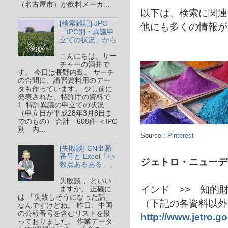
（名古屋市）が飲料メーカ...
以下は、検索に関連
[検索雑記] JPO
他にも多くの情報が
「IPC別・異議申
立ての状況」から
こんにちは。サー
チャーの酒井で
す。 今日は長野内勤。 サーチ
の合間に、講習資料用のデー
タも作っています。 少し前に
発表された、特許庁の資料で
1. 特許異議の申立ての状況
（申立日が平成28年3月8日ま
でのもの） 合計 608件 ＜IPC
別 内...
Source :
Pinterest
[失敗談] CN出願
番号と Excel「小
ジェトロ・ニューデ
数点あるある」。
失敗談 、といい
インド >> 知
ますか、 正確に
は 「失敗しそうになった話」
（下記の各資料以外
なんですけどね。 昨日、中国
の公報番号を含むリストを扱
http://www.jetro.go.
っておりました。 作業データ