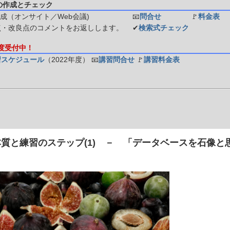
の作成とチェック
成（オンサイト／Web会議)
📧
問合せ
🚩
料金表
点・改良点のコメントをお返しします。
✔
検索式チェック
年度受付中！
習スケジュール
（2022年度）
📧
講習問合せ
🚩
講習料金表
質と練習のステップ(1) － 「データベースを石像と