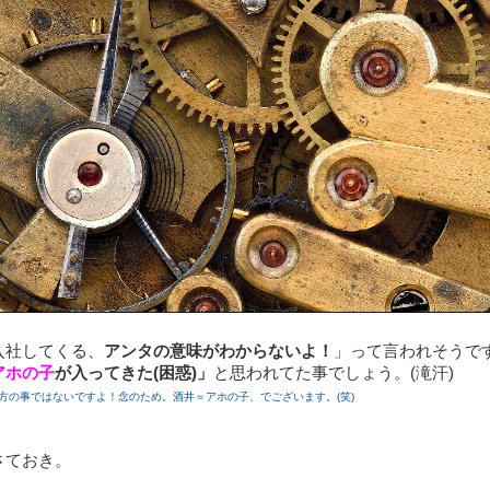
入社してくる、
アンタの意味がわからないよ！
」って言われそうです
アホの子
が入ってきた(困惑)」
と思われてた事でしょう。(滝汗)
方の事ではないですよ！念のため。酒井＝アホの子、でございます。(笑)
さておき。