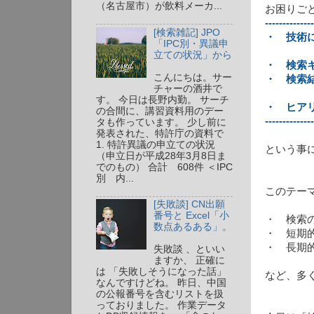
（名古屋市）が飲料メーカ...
お困りご
--------------
[検索雑記] JPO
・ 技術
「IPC別・異議申
立ての状況」から
・ 検索
こんにちは。サー
・ 検索
チャーの酒井で
す。 今日は長野内勤。 サーチ
・ ヒア
の合間に、講習資料用のデー
--------------
タも作っています。 少し前に
発表された、特許庁の資料で
1. 特許異議の申立ての状況
という事
（申立日が平成28年3月8日ま
でのもの） 合計 608件 ＜IPC
別 内...
このテー
[失敗談] CN出願
番号と Excel「小
・ 検索
数点あるある」。
・ 短期
・ 長期
失敗談 、といい
ますか、 正確に
は 「失敗しそうになった話」
など、多
なんですけどね。 昨日、中国
の公報番号を含むリストを扱
っておりました。 作業データ