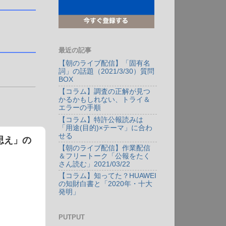
最近の記事
【朝のライブ配信】「固有名
詞」の話題（2021/3/30）質問
BOX
【コラム】調査の正解が見つ
かるかもしれない、トライ＆
エラーの手順
【コラム】特許公報読みは
「用途(目的)×テーマ」に合わ
せる
思え」の
【朝のライブ配信】作業配信
＆フリートーク「公報をたく
さん読む」2021/03/22
【コラム】知ってた？HUAWEI
の知財白書と「2020年・十大
発明」
PUTPUT