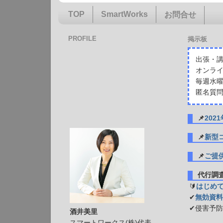
TOP
SmartWorks
お問合せ
PROFILE
掲示板
出張・講
オンライ
毎週水曜
匿名質問
📌
20
📌
新型
📌
ご提
代行
🔰
はじめ
✔
無効資料
✔侵害予
酒井美里
スマートワークス(株)代表