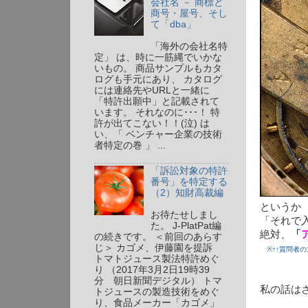
会社名 － 商標と
商号・屋号、そし
て「dba」
「海外の会社名特
定」 は、時に一筋縄でいかな
いもの。 商品サンプルもカタ
ログも手元にあり、 カタログ
には連絡先やURLと一緒に
「特許出願中」と記載されて
います。 それなのに･･･！ 特
許が出てこない！！(泣) は
い、「 ベンチャー企業の技術
者特定の巻 」 ...
「訴訟対象の特許
番号」を特定する
（2）知財高裁編
というか
お待たせしまし
「それで
た。 J-PlatPat編
絶対、
「
の続きです。 ＜前回のあらす
じ＞ カゴメ、伊藤園を提訴
※↑↑質問者の
トマトジュース製法特許めぐ
り （2017年3月2日19時39
分 朝日新聞デジタル） トマ
私の話は
トジュースの製造技術をめぐ
り、食品メーカー「カゴメ」