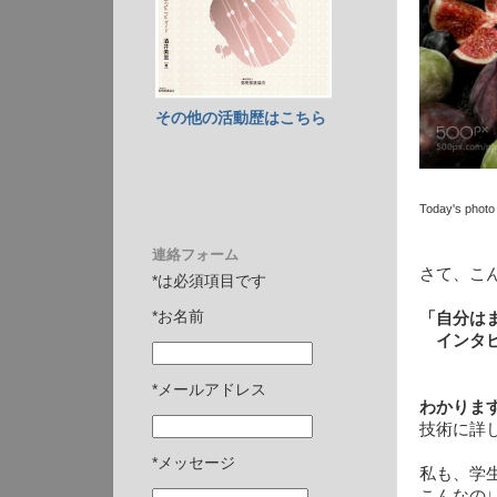
その他の活動歴はこちら
Today's photo 
連絡フォーム
さて、こ
*は必須項目です
*お名前
「自分は
インタビ
*メールアドレス
わかりま
技術に詳
*メッセージ
私も、学
こんなの