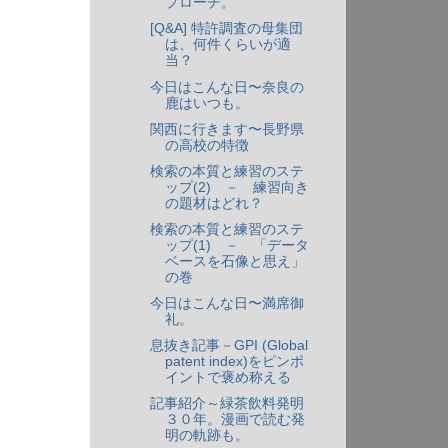
プローチ。
[Q&A] 特許調査の母集団
は、何件くらいが適
当？
今日はこんな日〜奈良の
鹿はいつも。
関西に行きます〜長野県
の高校の特徴
検索の本質と練習のステ
ップ(2) － 練習向き
の題材はどれ？
検索の本質と練習のステ
ップ(1) － 「データ
ベースを石像と思え」
の巻
今日はこんな日〜満席御
礼。
息抜き記事－GPI (Global
patent index)をピンポ
イントで褒め称える
記事紹介～緑茶飲料発明
３０年。漫画で読む発
明の軌跡も。