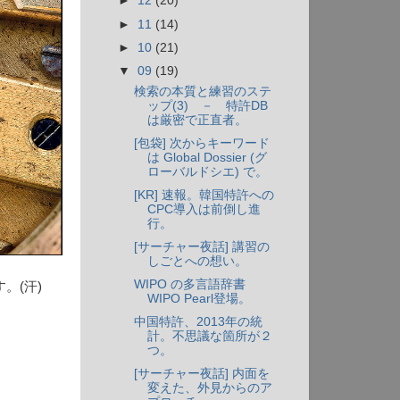
►
12
(20)
►
11
(14)
►
10
(21)
▼
09
(19)
検索の本質と練習のステ
ップ(3) － 特許DB
は厳密で正直者。
[包袋] 次からキーワード
は Global Dossier (グ
ローバルドシエ) で。
[KR] 速報。韓国特許への
CPC導入は前倒し進
行。
[サーチャー夜話] 講習の
しごとへの想い。
WIPO の多言語辞書
。(汗)
WIPO Pearl登場。
中国特許、2013年の統
計。不思議な箇所が２
つ。
[サーチャー夜話] 内面を
変えた、外見からのア