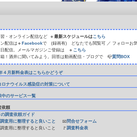
習・オンライン配信など 🔹
最新スケジュールは
こちら
ン配信は🔹
Facebook
で (録画有) どなたでも閲覧可 ／ フォローお
日配信。メールマガジンご登録は 🔹
こちら
箱！酒井に聞いてみよう。回答は動画配信・ブログで 📪
質問BOX
21年４月新料金表はこちらかどうぞ
コロナウイルス感染症の対策について
供中のサービス一覧
調査依頼
ての調査依頼ガイド
調査用に整理すると良いこと
📧
問合せフォーム
防調査用に整理すると良いこと
🚩
調査料金表