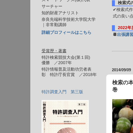
検索式
サーチャー
✔検索式作
知的財産アナリスト
式の良い
奈良先端科学技術大学院大学
｜非常勤講師
2022
詳細プロフィールはこちら
📆
出張講
受賞歴・著書
特許検索競技大会(第１回)
優勝 ／2007年
特許情報普及活動功労者表
2014/09/09
彰 特許庁長官賞 ／2018年
検索の本
巻
特許調査入門 第三版