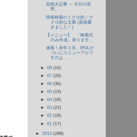
息抜き記事 ～ 今日の長
野。
情報検索のミクロ的／マ
クロ的な文脈 (原稿書
きました！)
【メニュー】 「検索式
のみ作成」承ります。
速報！来年３月、IPDLが
ついにリニューアルで
すのよ。
►
08
(16)
►
07
(26)
►
06
(36)
►
05
(19)
►
04
(18)
►
03
(22)
►
02
(18)
►
01
(17)
►
2013
(288)