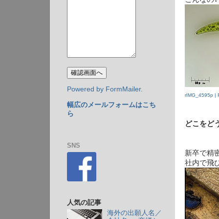
Powered by FormMailer.
rIMG_4595p | F
幅広のメールフォームはこち
ら
どこをど
SNS
新卒で精
社内で飛
人気の記事
海外の出願人名／