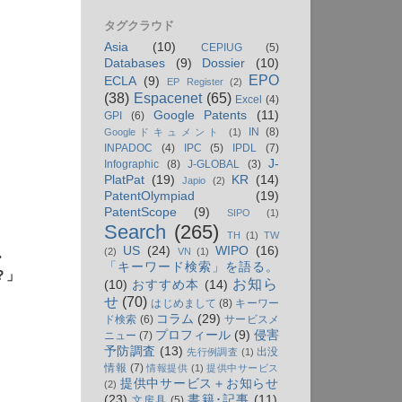
タグクラウド
Asia
(10)
CEPIUG
(5)
Databases
(9)
Dossier
(10)
EPO
ECLA
(9)
EP Register
(2)
(38)
Espacenet
(65)
Excel
(4)
Google Patents
(11)
GPI
(6)
IN
(8)
Googleドキュメント
(1)
INPADOC
(4)
IPC
(5)
IPDL
(7)
J-
Infographic
(8)
J-GLOBAL
(3)
PlatPat
(19)
KR
(14)
Japio
(2)
PatentOlympiad
(19)
PatentScope
(9)
SIPO
(1)
Search
(265)
TH
(1)
TW
US
(24)
WIPO
(16)
(2)
VN
(1)
・
「キーワード検索」を語る。
？」
お知ら
(10)
おすすめ本
(14)
せ
(70)
はじめまして
(8)
キーワー
コラム
(29)
ド検索
(6)
サービスメ
プロフィール
(9)
侵害
ニュー
(7)
予防調査
(13)
出没
先行例調査
(1)
情報
(7)
情報提供
(1)
提供中サービス
提供中サービス＋お知らせ
(2)
(23)
書籍･記事
(11)
文房具
(5)