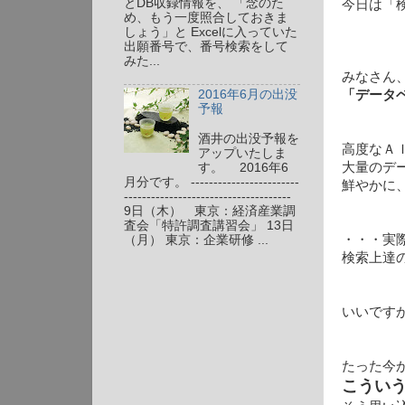
とDB収録情報を、 「念のた
今日は「
め、もう一度照合しておきま
しょう」と Excelに入っていた
出願番号で、番号検索をして
みた...
みなさん
2016年6月の出没
「データ
予報
酒井の出没予報を
高度なＡ
アップいたしま
大量のデ
す。 2016年6
月分です。 ------------------------
鮮やかに
-------------------------------------
9日（木） 東京：経済産業調
査会「特許調査講習会」 13日
・・・実
（月） 東京：企業研修 ...
検索上達
いいです
たった今
こういう