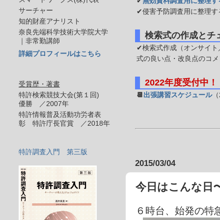
✔
無効資料調査用に整理す
サーチャー
✔侵害予防調査用に整理す
知的財産アナリスト
奈良先端科学技術大学院大学
検索式の作成とチ
｜非常勤講師
✔検索式作成（オンサイト／
詳細プロフィールはこちら
式の良い点・改良点のコメ
2022年度受付中！
受賞歴・著書
特許検索競技大会(第１回)
📆
出張講習スケジュール
（
優勝 ／2007年
特許情報普及活動功労者表
彰 特許庁長官賞 ／2018年
特許調査入門 第三版
2015/03/04
今日はこんな日〜
６時台、始発の特