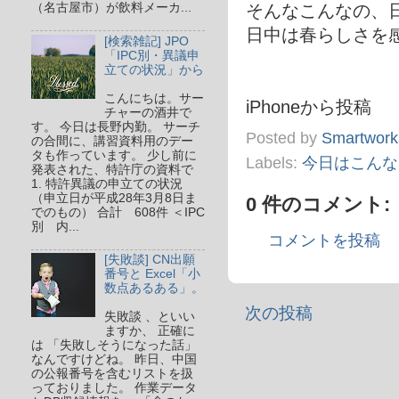
そんなこんなの、
（名古屋市）が飲料メーカ...
日中は春らしさを
[検索雑記] JPO
「IPC別・異議申
立ての状況」から
こんにちは。サー
iPhoneから投稿
チャーの酒井で
す。 今日は長野内勤。 サーチ
Posted by
Smartwork
の合間に、講習資料用のデー
タも作っています。 少し前に
Labels:
今日はこんな
発表された、特許庁の資料で
1. 特許異議の申立ての状況
（申立日が平成28年3月8日ま
0 件のコメント:
でのもの） 合計 608件 ＜IPC
別 内...
コメントを投稿
[失敗談] CN出願
番号と Excel「小
数点あるある」。
次の投稿
失敗談 、といい
ますか、 正確に
は 「失敗しそうになった話」
なんですけどね。 昨日、中国
の公報番号を含むリストを扱
っておりました。 作業データ