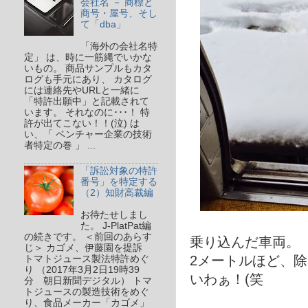
会社名 － 商標と
商号・屋号、そし
て「dba」
「海外の会社名特
定」 は、時に一筋縄でいかな
いもの。 商品サンプルもカタ
ログも手元にあり、 カタログ
には連絡先やURLと一緒に
「特許出願中」と記載されて
います。 それなのに･･･！ 特
許が出てこない！！(泣) は
い、「 ベンチャー企業の技術
者特定の巻 」 ...
「訴訟対象の特許
番号」を特定する
（2）知財高裁編
お待たせしまし
た。 J-PlatPat編
の続きです。 ＜前回のあらす
乗り込んだ車両。
じ＞ カゴメ、伊藤園を提訴
2メートルほど、
トマトジュース製法特許めぐ
り （2017年3月2日19時39
いわぁ！(笑
分 朝日新聞デジタル） トマ
トジュースの製造技術をめぐ
り、食品メーカー「カゴメ」