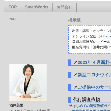
TOP
SmartWorks
お問合せ
PROFILE
掲示板
出張・講習・オンライン配
オンライン配信は🔹
Fac
毎週水曜日配信。メール
匿名質問箱！酒井に聞い
📌
2021年４月新
📌
新型コロナウイ
📌
ご提供中のサー
代行調査依頼
酒井美里
🔰
はじめての調査依頼ガイ
スマートワークス(株)代表