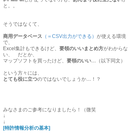
と。。
そうではなくて、
商用データベース
（＝CSV出力ができる）
が使える環境
で、
Excel集計もできるけど、
要領のいいまとめ方
がわからな
い、 だとか、
マップソフトを買ったけど、
要領のいい
…（以下同文）
という方々には、
とても役に立つ
のではないでしょうか…！？
みなさまのご参考になりましたら！（微笑
↓
↓
[特許情報分析の基本]