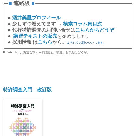
■
連絡板
■
●
酒井美里プロフィール
●
少しずつ増えてます →
検索コラム集目次
●
代行特許調査のお問い合せは
こちらからどうぞ
●
講習テキストの販売
を始めました。
●
採用情報 は
こちら
から。
よろしくお願いいたします。
Facebook、お友達もフィード購読も大歓迎。お気軽にどうぞ。
特許調査入門―改訂版