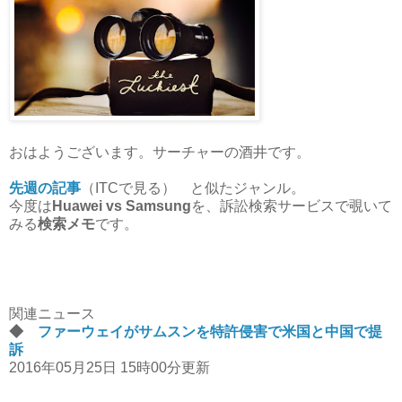
おはようございます。サーチャーの酒井です。
先週の記事
（ITCで見る） と似たジャンル。
今度は
Huawei vs Samsung
を、訴訟検索サービスで覗いて
みる
検索メモ
です。
関連ニュース
◆
ファーウェイがサムスンを特許侵害で米国と中国で提
訴
2016年05月25日 15時00分更新