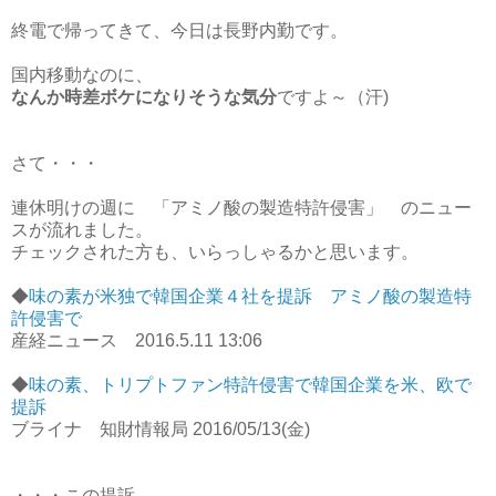
終電で帰ってきて、今日は長野内勤です。
国内移動なのに、
なんか時差ボケになりそうな気分
ですよ～（汗)
さて・・・
連休明けの週に 「アミノ酸の製造特許侵害」 のニュー
スが流れました。
チェックされた方も、いらっしゃるかと思います。
◆
味の素が米独で韓国企業４社を提訴 アミノ酸の製造特
許侵害で
産経ニュース 2016.5.11 13:06
◆
味の素、トリプトファン特許侵害で韓国企業を米、欧で
提訴
ブライナ 知財情報局 2016/05/13(金)
・・・この提訴、