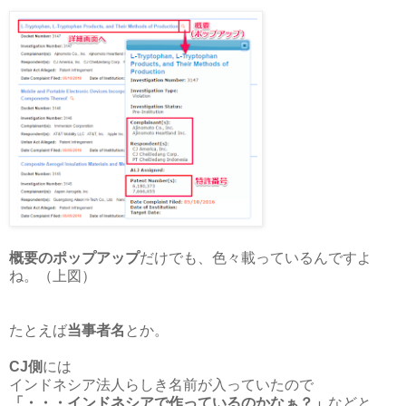
概要のポップアップ
だけでも、色々載っているんですよ
ね。（上図）
たとえば
当事者名
とか。
CJ側
には
インドネシア法人らしき名前が入っていたので
「・・・インドネシアで作っているのかなぁ？」
などと、