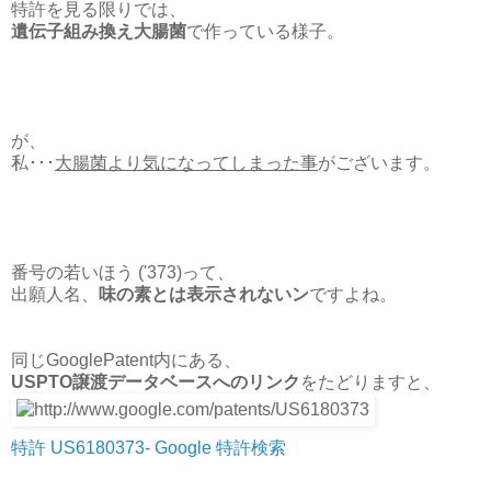
特許を見る限りでは、
遺伝子組み換え大腸菌
で作っている様子。
が、
私･･･
大腸菌より気になってしまった事
がございます。
番号の若いほう ('373)って、
出願人名、
味の素とは表示されないン
ですよね。
同じGooglePatent内にある、
USPTO譲渡データベースへのリンク
をたどりますと、
特許 US6180373- Google 特許検索