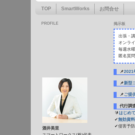
TOP
SmartWorks
お問合せ
PROFILE
掲示板
出張・講
オンライ
毎週水曜
匿名質問
📌
20
📌
新型
📌
ご提
代行
🔰
はじめ
✔
無効資料
✔侵害予
酒井美里
スマートワークス(株)代表