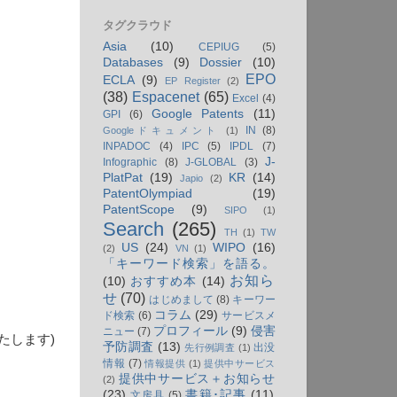
タグクラウド
Asia
(10)
CEPIUG
(5)
Databases
(9)
Dossier
(10)
EPO
ECLA
(9)
EP Register
(2)
(38)
Espacenet
(65)
Excel
(4)
Google Patents
(11)
GPI
(6)
IN
(8)
Googleドキュメント
(1)
INPADOC
(4)
IPC
(5)
IPDL
(7)
J-
Infographic
(8)
J-GLOBAL
(3)
PlatPat
(19)
KR
(14)
Japio
(2)
PatentOlympiad
(19)
PatentScope
(9)
SIPO
(1)
Search
(265)
TH
(1)
TW
US
(24)
WIPO
(16)
(2)
VN
(1)
「キーワード検索」を語る。
お知ら
(10)
おすすめ本
(14)
せ
(70)
はじめまして
(8)
キーワー
コラム
(29)
ド検索
(6)
サービスメ
プロフィール
(9)
侵害
ニュー
(7)
いたします)
予防調査
(13)
出没
先行例調査
(1)
情報
(7)
情報提供
(1)
提供中サービス
提供中サービス＋お知らせ
(2)
(23)
書籍･記事
(11)
文房具
(5)