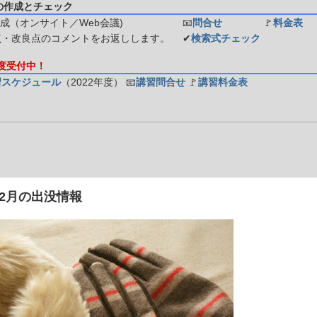
の作成とチェック
成（オンサイト／Web会議)
📧
問合せ
🚩
料金表
点・改良点のコメントをお返しします。
✔
検索式チェック
年度受付中！
習スケジュール
（2022年度）
📧
講習問合せ
🚩
講習料金表
年12月の出没情報