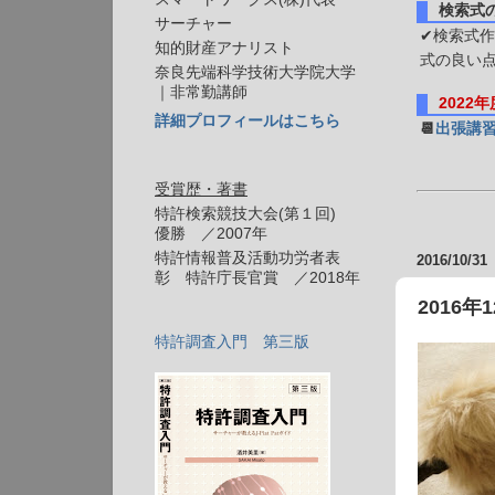
検索式
サーチャー
✔検索式作
知的財産アナリスト
式の良い
奈良先端科学技術大学院大学
｜非常勤講師
2022
詳細プロフィールはこちら
📆
出張講
受賞歴・著書
特許検索競技大会(第１回)
優勝 ／2007年
特許情報普及活動功労者表
2016/10/31
彰 特許庁長官賞 ／2018年
2016
特許調査入門 第三版