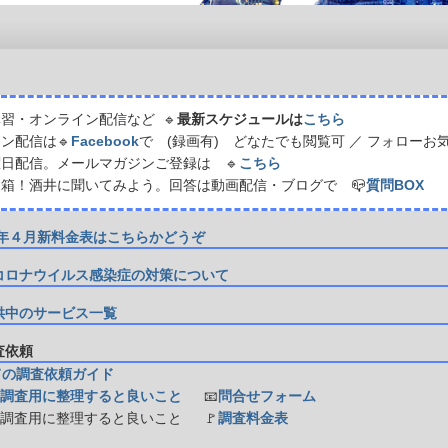
習・オンライン配信など 🔹
最新スケジュールは
こちら
ン配信は🔹
Facebook
で (録画有) どなたでも閲覧可 ／ フォローお
日配信。メールマガジンご登録は 🔹
こちら
箱！酒井に聞いてみよう。回答は動画配信・ブログで 📪
質問BOX
21年４月新料金表はこちらかどうぞ
コロナウイルス感染症の対策について
供中のサービス一覧
調査依頼
ての調査依頼ガイド
調査用に整理すると良いこと
📧
問合せフォーム
防調査用に整理すると良いこと
🚩
調査料金表