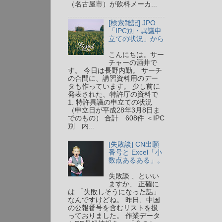
（名古屋市）が飲料メーカ...
[検索雑記] JPO
「IPC別・異議申
立ての状況」から
こんにちは。サー
チャーの酒井で
す。 今日は長野内勤。 サーチ
の合間に、講習資料用のデー
タも作っています。 少し前に
発表された、特許庁の資料で
1. 特許異議の申立ての状況
（申立日が平成28年3月8日ま
でのもの） 合計 608件 ＜IPC
別 内...
[失敗談] CN出願
番号と Excel「小
数点あるある」。
失敗談 、といい
ますか、 正確に
は 「失敗しそうになった話」
なんですけどね。 昨日、中国
の公報番号を含むリストを扱
っておりました。 作業データ