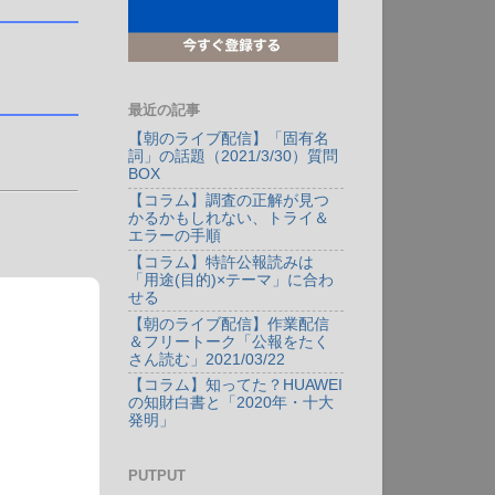
最近の記事
【朝のライブ配信】「固有名
詞」の話題（2021/3/30）質問
BOX
【コラム】調査の正解が見つ
かるかもしれない、トライ＆
エラーの手順
【コラム】特許公報読みは
「用途(目的)×テーマ」に合わ
せる
【朝のライブ配信】作業配信
＆フリートーク「公報をたく
さん読む」2021/03/22
【コラム】知ってた？HUAWEI
の知財白書と「2020年・十大
発明」
PUTPUT