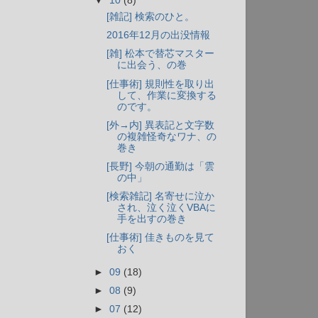
▼
10
(8)
[雑記] 検索のひと。
2016年12月の出没情報
[雑] 松本で替芯マスター
に出会う、の巻
[仕事術] 規則性を取り出
して、作業に変換する
のです。
[外→内] 異表記と文字数
の複雑怪奇なワナ、の
巻き
[長野] 今朝の通勤は「雲
の中」
[検索雑記] 名寄せに泣か
され、泣く泣くVBAに
手を出すの巻き
[仕事術] 佳きものを見て
おく
►
09
(18)
►
08
(9)
►
07
(12)