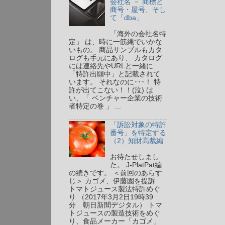
会社名 － 商標と
商号・屋号、そし
て「dba」
「海外の会社名特
定」 は、時に一筋縄でいかな
いもの。 商品サンプルもカタ
ログも手元にあり、 カタログ
には連絡先やURLと一緒に
「特許出願中」と記載されて
います。 それなのに･･･！ 特
許が出てこない！！(泣) は
い、「 ベンチャー企業の技術
者特定の巻 」 ...
「訴訟対象の特許
番号」を特定する
（2）知財高裁編
お待たせしまし
た。 J-PlatPat編
の続きです。 ＜前回のあらす
じ＞ カゴメ、伊藤園を提訴
トマトジュース製法特許めぐ
り （2017年3月2日19時39
分 朝日新聞デジタル） トマ
トジュースの製造技術をめぐ
り、食品メーカー「カゴメ」