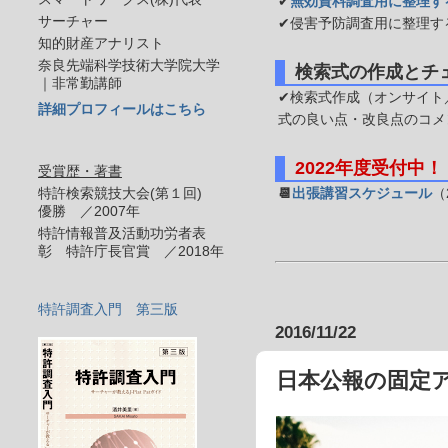
✔
無効資料調査用に整理す
サーチャー
✔侵害予防調査用に整理す
知的財産アナリスト
奈良先端科学技術大学院大学
検索式の作成とチ
｜非常勤講師
✔検索式作成（オンサイト／
詳細プロフィールはこちら
式の良い点・改良点のコメ
2022年度受付中！
受賞歴・著書
特許検索競技大会(第１回)
📆
出張講習スケジュール
（
優勝 ／2007年
特許情報普及活動功労者表
彰 特許庁長官賞 ／2018年
特許調査入門 第三版
2016/11/22
日本公報の固定