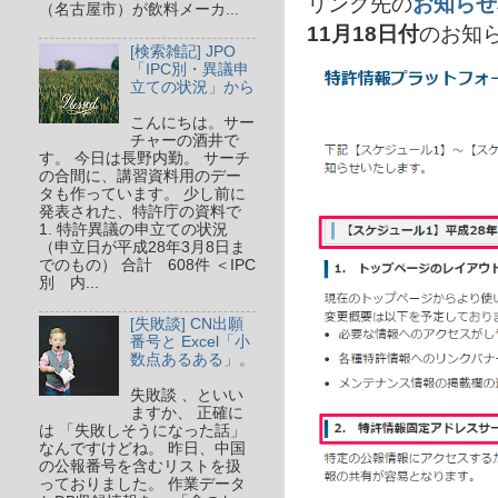
リンク先の
お知らせ
（名古屋市）が飲料メーカ...
11月18日付
のお知
[検索雑記] JPO
「IPC別・異議申
立ての状況」から
こんにちは。サー
チャーの酒井で
す。 今日は長野内勤。 サーチ
の合間に、講習資料用のデー
タも作っています。 少し前に
発表された、特許庁の資料で
1. 特許異議の申立ての状況
（申立日が平成28年3月8日ま
でのもの） 合計 608件 ＜IPC
別 内...
[失敗談] CN出願
番号と Excel「小
数点あるある」。
失敗談 、といい
ますか、 正確に
は 「失敗しそうになった話」
なんですけどね。 昨日、中国
の公報番号を含むリストを扱
っておりました。 作業データ