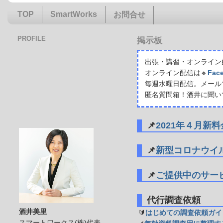
TOP
SmartWorks
お問合せ
PROFILE
掲示板
出張・講習・オンライン配
オンライン配信は🔹
Fac
毎週水曜日配信。メール
匿名質問箱！酒井に聞い
📌
2021年４月新
📌
新型コロナウイ
📌
ご提供中のサー
代行調査依頼
酒井美里
🔰
はじめての調査依頼ガイ
スマートワークス(株)代表