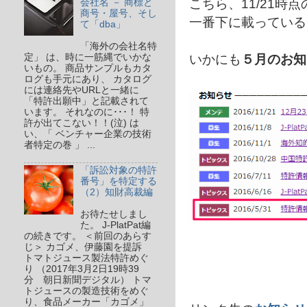
こちら、11/21時点の
会社名 － 商標と
商号・屋号、そし
一番下に載っている 
て「dba」
「海外の会社名特
いかにも
５月のお知
定」 は、時に一筋縄でいかな
いもの。 商品サンプルもカタ
ログも手元にあり、 カタログ
には連絡先やURLと一緒に
「特許出願中」と記載されて
います。 それなのに･･･！ 特
許が出てこない！！(泣) は
い、「 ベンチャー企業の技術
者特定の巻 」 ...
「訴訟対象の特許
番号」を特定する
（2）知財高裁編
お待たせしまし
た。 J-PlatPat編
の続きです。 ＜前回のあらす
じ＞ カゴメ、伊藤園を提訴
トマトジュース製法特許めぐ
り （2017年3月2日19時39
分 朝日新聞デジタル） トマ
トジュースの製造技術をめぐ
り、食品メーカー「カゴメ」