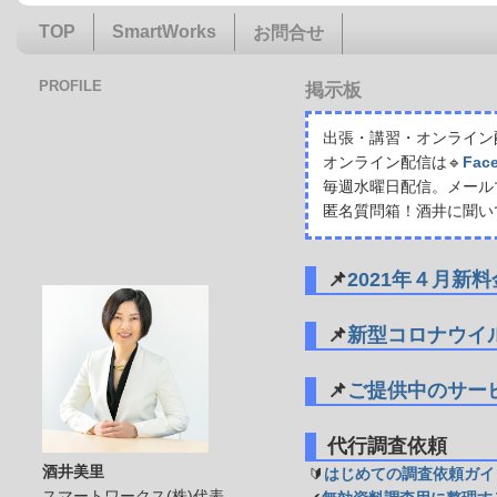
TOP
SmartWorks
お問合せ
PROFILE
掲示板
出張・講習・オンライン配
オンライン配信は🔹
Fac
毎週水曜日配信。メール
匿名質問箱！酒井に聞い
📌
2021年４月新
📌
新型コロナウイ
📌
ご提供中のサー
代行調査依頼
酒井美里
🔰
はじめての調査依頼ガイ
スマートワークス(株)代表