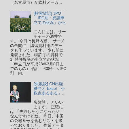
（名古屋市）が飲料メーカ...
[検索雑記] JPO
「IPC別・異議申
立ての状況」から
こんにちは。サー
チャーの酒井で
す。 今日は長野内勤。 サーチ
の合間に、講習資料用のデー
タも作っています。 少し前に
発表された、特許庁の資料で
1. 特許異議の申立ての状況
（申立日が平成28年3月8日ま
でのもの） 合計 608件 ＜IPC
別 内...
[失敗談] CN出願
番号と Excel「小
数点あるある」。
失敗談 、といい
ますか、 正確に
は 「失敗しそうになった話」
なんですけどね。 昨日、中国
の公報番号を含むリストを扱
っておりました。 作業データ