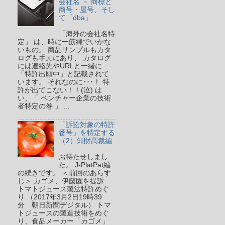
会社名 － 商標と
商号・屋号、そし
て「dba」
「海外の会社名特
定」 は、時に一筋縄でいかな
いもの。 商品サンプルもカタ
ログも手元にあり、 カタログ
には連絡先やURLと一緒に
「特許出願中」と記載されて
います。 それなのに･･･！ 特
許が出てこない！！(泣) は
い、「 ベンチャー企業の技術
者特定の巻 」 ...
「訴訟対象の特許
番号」を特定する
（2）知財高裁編
お待たせしまし
た。 J-PlatPat編
の続きです。 ＜前回のあらす
じ＞ カゴメ、伊藤園を提訴
トマトジュース製法特許めぐ
り （2017年3月2日19時39
分 朝日新聞デジタル） トマ
トジュースの製造技術をめぐ
り、食品メーカー「カゴメ」