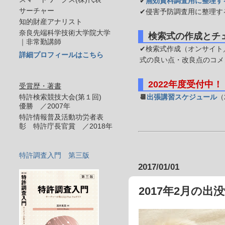
✔
無効資料調査用に整理す
サーチャー
✔侵害予防調査用に整理す
知的財産アナリスト
奈良先端科学技術大学院大学
検索式の作成とチ
｜非常勤講師
✔検索式作成（オンサイト／
詳細プロフィールはこちら
式の良い点・改良点のコメ
2022年度受付中！
受賞歴・著書
特許検索競技大会(第１回)
📆
出張講習スケジュール
（
優勝 ／2007年
特許情報普及活動功労者表
彰 特許庁長官賞 ／2018年
特許調査入門 第三版
2017/01/01
2017年2月の出