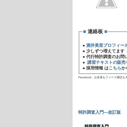
■
連絡板
■
●
酒井美里プロフィー
●
少しずつ増えてます 
●
代行特許調査のお問
●
講習テキストの販売
●
採用情報 は
こちら
か
Facebook、お友達もフィード購読
特許調査入門―改訂版