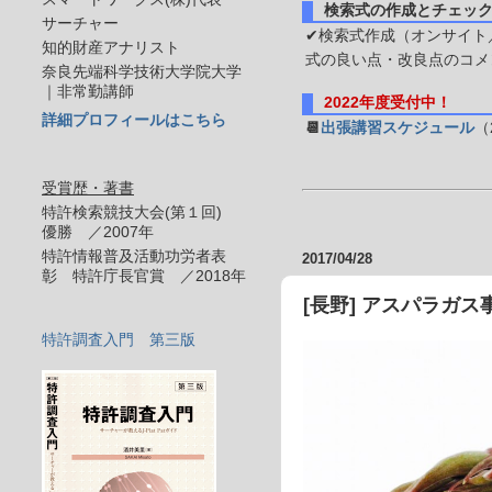
検索式の作成とチェッ
サーチャー
✔検索式作成（オンサイト／
知的財産アナリスト
式の良い点・改良点のコメ
奈良先端科学技術大学院大学
｜非常勤講師
2022年度受付中！
詳細プロフィールはこちら
📆
出張講習スケジュール
（
受賞歴・著書
特許検索競技大会(第１回)
優勝 ／2007年
特許情報普及活動功労者表
2017/04/28
彰 特許庁長官賞 ／2018年
[長野] アスパラガス
特許調査入門 第三版