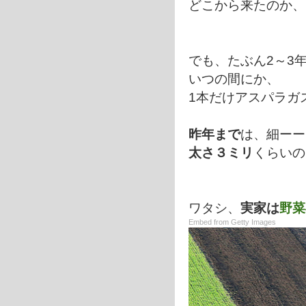
どこから来たのか、
でも、たぶん2～3
いつの間にか、
1本だけアスパラガ
昨年まで
は、細ーー
太さ３ミリ
くらいの
ワタシ、
実家は
野菜
Embed from Getty Images