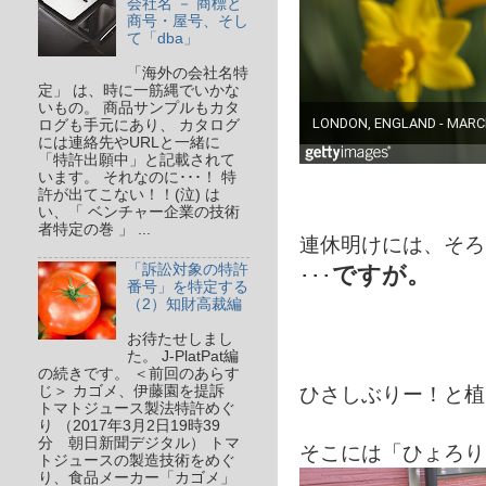
会社名 － 商標と
商号・屋号、そし
て「dba」
「海外の会社名特
定」 は、時に一筋縄でいかな
いもの。 商品サンプルもカタ
ログも手元にあり、 カタログ
には連絡先やURLと一緒に
「特許出願中」と記載されて
います。 それなのに･･･！ 特
許が出てこない！！(泣) は
い、「 ベンチャー企業の技術
者特定の巻 」 ...
連休明けには、そろ
「訴訟対象の特許
ですが。
･･･
番号」を特定する
（2）知財高裁編
お待たせしまし
た。 J-PlatPat編
の続きです。 ＜前回のあらす
ひさしぶりー！と植
じ＞ カゴメ、伊藤園を提訴
トマトジュース製法特許めぐ
り （2017年3月2日19時39
分 朝日新聞デジタル） トマ
そこには「ひょろり
トジュースの製造技術をめぐ
り、食品メーカー「カゴメ」