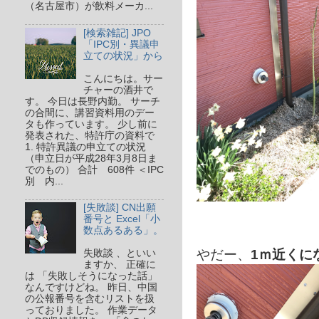
（名古屋市）が飲料メーカ...
[検索雑記] JPO
「IPC別・異議申
立ての状況」から
こんにちは。サー
チャーの酒井で
す。 今日は長野内勤。 サーチ
の合間に、講習資料用のデー
タも作っています。 少し前に
発表された、特許庁の資料で
1. 特許異議の申立ての状況
（申立日が平成28年3月8日ま
でのもの） 合計 608件 ＜IPC
別 内...
[失敗談] CN出願
番号と Excel「小
数点あるある」。
やだー、
1ｍ近くに
失敗談 、といい
ますか、 正確に
は 「失敗しそうになった話」
なんですけどね。 昨日、中国
の公報番号を含むリストを扱
っておりました。 作業データ