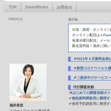
TOP
SmartWorks
お問合せ
PROFILE
掲示板
出張・講習・オンライン配
オンライン配信は🔹
Fac
毎週水曜日配信。メール
匿名質問箱！酒井に聞い
📌
2021年４月新料金
📌
新型コロナウイルス
📌
ご提供中のサービス
代行調査依頼
🔰
はじめての調査依頼ガイ
✔
無効資料調査用に整理す
✔侵害予防調査用に整理す
酒井美里
スマートワークス(株)代表