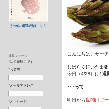
その他の活動歴はこちら
こんにちは。サーチ
連絡フォーム
*は必須項目です
しばらく続いた出張
*お名前
今日（4/28）は
1週
*メールアドレス
･･･って
明日から
世間はゴー
*メッセージ