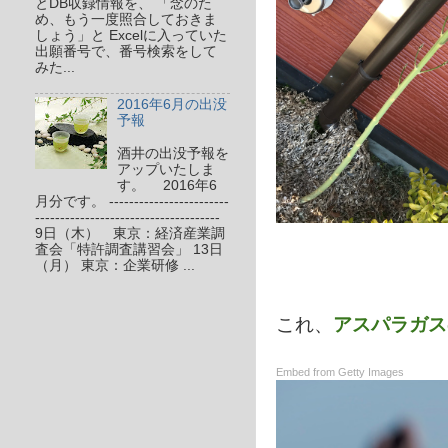
とDB収録情報を、 「念のた
め、もう一度照合しておきま
しょう」と Excelに入っていた
出願番号で、番号検索をして
みた...
2016年6月の出没
予報
酒井の出没予報を
アップいたしま
す。 2016年6
月分です。 ------------------------
-------------------------------------
9日（木） 東京：経済産業調
査会「特許調査講習会」 13日
（月） 東京：企業研修 ...
これ、
アスパラガス
Embed from Getty Images