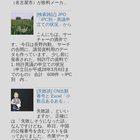
（名古屋市）が飲料メーカ...
[検索雑記] JPO
「IPC別・異議申
立ての状況」から
こんにちは。サー
チャーの酒井で
す。 今日は長野内勤。 サーチ
の合間に、講習資料用のデー
タも作っています。 少し前に
発表された、特許庁の資料で
1. 特許異議の申立ての状況
（申立日が平成28年3月8日ま
でのもの） 合計 608件 ＜IPC
別 内...
[失敗談] CN出願
番号と Excel「小
数点あるある」。
失敗談 、といい
ますか、 正確に
は 「失敗しそうになった話」
なんですけどね。 昨日、中国
の公報番号を含むリストを扱
っておりました。 作業データ