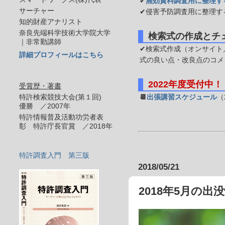
✔
無効資料調査用に整理す
サーチャー
✔侵害予防調査用に整理す
知的財産アナリスト
奈良先端科学技術大学院大学
検索式の作成とチ
｜非常勤講師
✔検索式作成（オンサイト／
詳細プロフィールはこちら
式の良い点・改良点のコメ
2022年度受付中！
受賞歴・著書
特許検索競技大会(第１回)
📆
出張講習スケジュール
（
優勝 ／2007年
特許情報普及活動功労者表
彰 特許庁長官賞 ／2018年
特許調査入門 第三版
2018/05/21
2018年5月の出