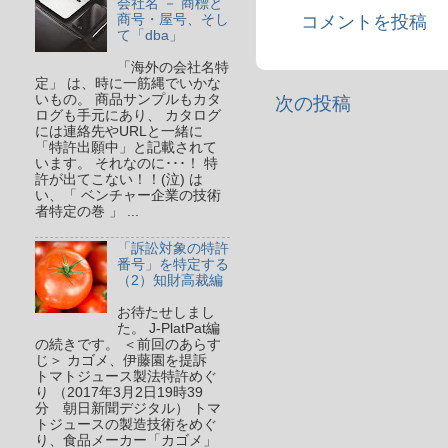
会社名 － 商標と
商号・屋号、そし
コメントを投稿
て「dba」
「海外の会社名特
定」 は、時に一筋縄でいかな
いもの。 商品サンプルもカタ
次の投稿
ログも手元にあり、 カタログ
には連絡先やURLと一緒に
「特許出願中」と記載されて
います。 それなのに･･･！ 特
許が出てこない！！(泣) は
い、「 ベンチャー企業の技術
者特定の巻 」 ...
「訴訟対象の特許
番号」を特定する
（2）知財高裁編
お待たせしまし
た。 J-PlatPat編
の続きです。 ＜前回のあらす
じ＞ カゴメ、伊藤園を提訴
トマトジュース製法特許めぐ
り （2017年3月2日19時39
分 朝日新聞デジタル） トマ
トジュースの製造技術をめぐ
り、食品メーカー「カゴメ」