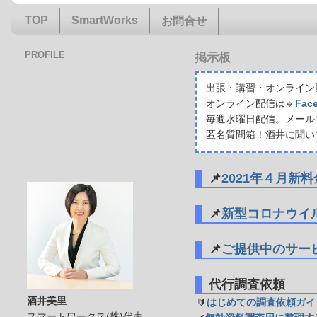
TOP
SmartWorks
お問合せ
PROFILE
掲示板
出張・講習・オンライン配
オンライン配信は🔹
Fac
毎週水曜日配信。メール
匿名質問箱！酒井に聞い
📌
2021年４月新
📌
新型コロナウイ
📌
ご提供中のサー
代行調査依頼
酒井美里
🔰
はじめての調査依頼ガイ
スマートワークス(株)代表