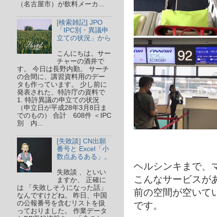
（名古屋市）が飲料メーカ...
[検索雑記] JPO
「IPC別・異議申
立ての状況」から
こんにちは。サー
チャーの酒井で
す。 今日は長野内勤。 サーチ
の合間に、講習資料用のデー
タも作っています。 少し前に
発表された、特許庁の資料で
1. 特許異議の申立ての状況
（申立日が平成28年3月8日ま
でのもの） 合計 608件 ＜IPC
別 内...
[失敗談] CN出願
番号と Excel「小
数点あるある」。
ヘルシンキまで、
失敗談 、といい
こんなサービスが
ますか、 正確に
は 「失敗しそうになった話」
前の空間が空いて
なんですけどね。 昨日、中国
の公報番号を含むリストを扱
です。
っておりました。 作業データ