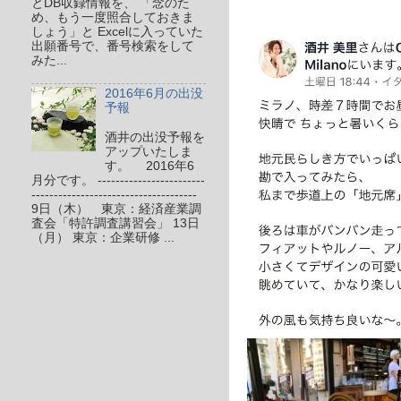
とDB収録情報を、 「念のた
め、もう一度照合しておきま
しょう」と Excelに入っていた
出願番号で、番号検索をして
みた...
2016年6月の出没
予報
酒井の出没予報を
アップいたしま
す。 2016年6
月分です。 ------------------------
-------------------------------------
9日（木） 東京：経済産業調
査会「特許調査講習会」 13日
（月） 東京：企業研修 ...