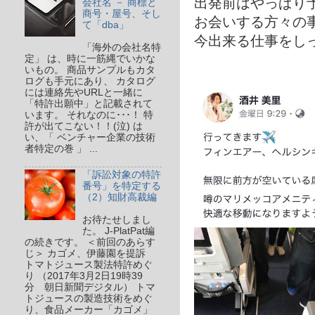
出発前はやっぱり
会社名 － 商標と
商号・屋号、そし
お会いする方々の
て「dba」
今出来る仕事をし
「海外の会社名特
定」 は、時に一筋縄でいかな
いもの。 商品サンプルもカタ
ログも手元にあり、 カタログ
には連絡先やURLと一緒に
「特許出願中」と記載されて
います。 それなのに･･･！ 特
許が出てこない！！(泣) は
い、「 ベンチャー企業の技術
者特定の巻 」 ...
「訴訟対象の特許
番号」を特定する
（2）知財高裁編
お待たせしまし
た。 J-PlatPat編
の続きです。 ＜前回のあらす
じ＞ カゴメ、伊藤園を提訴
トマトジュース製法特許めぐ
り （2017年3月2日19時39
分 朝日新聞デジタル） トマ
トジュースの製造技術をめぐ
り、食品メーカー「カゴメ」