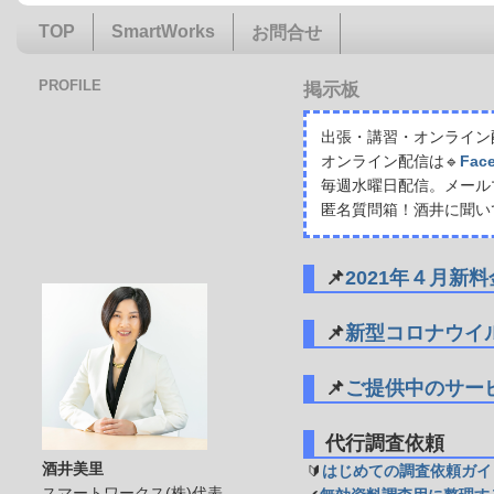
TOP
SmartWorks
お問合せ
PROFILE
掲示板
出張・講習・オンライン配
オンライン配信は🔹
Fac
毎週水曜日配信。メール
匿名質問箱！酒井に聞い
📌
2021年４月新
📌
新型コロナウイ
📌
ご提供中のサー
代行調査依頼
酒井美里
🔰
はじめての調査依頼ガイ
スマートワークス(株)代表