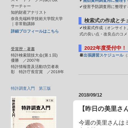
✔
無効資料調査用に整理す
サーチャー
✔侵害予防調査用に整理す
知的財産アナリスト
奈良先端科学技術大学院大学
検索式の作成とチ
｜非常勤講師
✔検索式作成（オンサイト／
詳細プロフィールはこちら
式の良い点・改良点のコメ
2022年度受付中！
受賞歴・著書
特許検索競技大会(第１回)
📆
出張講習スケジュール
（
優勝 ／2007年
特許情報普及活動功労者表
彰 特許庁長官賞 ／2018年
特許調査入門 第三版
2018/09/12
【昨日の美里さ
今週の美里さんは