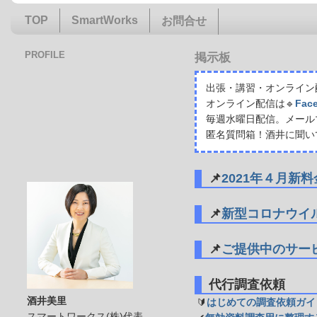
TOP
SmartWorks
お問合せ
PROFILE
掲示板
出張・講習・オンライン配
オンライン配信は🔹
Fac
毎週水曜日配信。メール
匿名質問箱！酒井に聞い
📌
2021年４月新
📌
新型コロナウイ
📌
ご提供中のサー
代行調査依頼
酒井美里
🔰
はじめての調査依頼ガイ
スマートワークス(株)代表