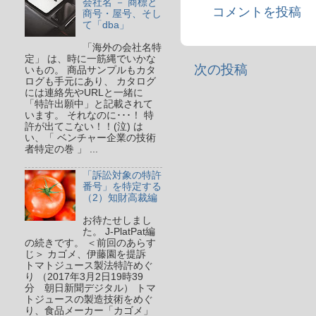
会社名 － 商標と
コメントを投稿
商号・屋号、そし
て「dba」
「海外の会社名特
定」 は、時に一筋縄でいかな
次の投稿
いもの。 商品サンプルもカタ
ログも手元にあり、 カタログ
には連絡先やURLと一緒に
「特許出願中」と記載されて
います。 それなのに･･･！ 特
許が出てこない！！(泣) は
い、「 ベンチャー企業の技術
者特定の巻 」 ...
「訴訟対象の特許
番号」を特定する
（2）知財高裁編
お待たせしまし
た。 J-PlatPat編
の続きです。 ＜前回のあらす
じ＞ カゴメ、伊藤園を提訴
トマトジュース製法特許めぐ
り （2017年3月2日19時39
分 朝日新聞デジタル） トマ
トジュースの製造技術をめぐ
り、食品メーカー「カゴメ」