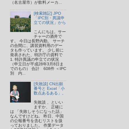
（名古屋市）が飲料メーカ...
[検索雑記] JPO
「IPC別・異議申
立ての状況」から
こんにちは。サー
チャーの酒井で
す。 今日は長野内勤。 サーチ
の合間に、講習資料用のデー
タも作っています。 少し前に
発表された、特許庁の資料で
1. 特許異議の申立ての状況
（申立日が平成28年3月8日ま
でのもの） 合計 608件 ＜IPC
別 内...
[失敗談] CN出願
番号と Excel「小
数点あるある」。
失敗談 、といい
ますか、 正確に
は 「失敗しそうになった話」
なんですけどね。 昨日、中国
の公報番号を含むリストを扱
っておりました。 作業データ