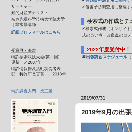
✔
無効資料調査用に整理す
サーチャー
✔侵害予防調査用に整理す
知的財産アナリスト
奈良先端科学技術大学院大学
検索式の作成とチ
｜非常勤講師
✔検索式作成（オンサイト／
詳細プロフィールはこちら
式の良い点・改良点のコメ
2022年度受付中！
受賞歴・著書
特許検索競技大会(第１回)
📆
出張講習スケジュール
（
優勝 ／2007年
特許情報普及活動功労者表
彰 特許庁長官賞 ／2018年
特許調査入門 第三版
2019/07/31
2019年9月の出