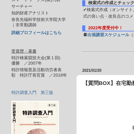
検索式の作成とチェッ
サーチャー
✔検索式作成（オンサイト／
知的財産アナリスト
式の良い点・改良点のコメ
奈良先端科学技術大学院大学
｜非常勤講師
2022年度受付中！
詳細プロフィールはこちら
📆
出張講習スケジュール
（
受賞歴・著書
特許検索競技大会(第１回)
優勝 ／2007年
特許情報普及活動功労者表
2021/01/20
彰 特許庁長官賞 ／2018年
【質問BOX】在宅勤務
特許調査入門 第三版