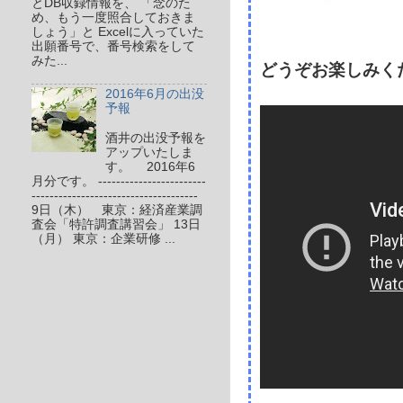
とDB収録情報を、 「念のた
め、もう一度照合しておきま
しょう」と Excelに入っていた
出願番号で、番号検索をして
みた...
どうぞお楽しみく
2016年6月の出没
予報
酒井の出没予報を
アップいたしま
す。 2016年6
月分です。 ------------------------
-------------------------------------
9日（木） 東京：経済産業調
査会「特許調査講習会」 13日
（月） 東京：企業研修 ...