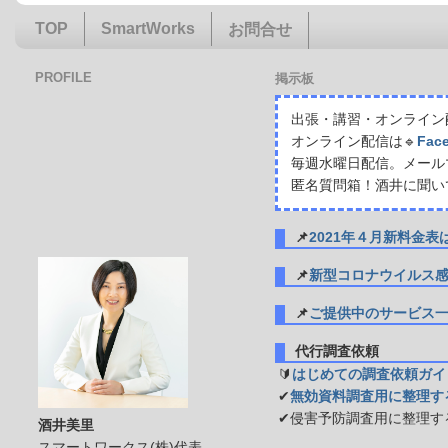
TOP
SmartWorks
お問合せ
PROFILE
掲示板
出張・講習・オンライン配
オンライン配信は🔹
Fac
毎週水曜日配信。メール
匿名質問箱！酒井に聞い
📌
2021年４月新料金
📌
新型コロナウイルス
📌
ご提供中のサービス
代行調査依頼
🔰
はじめての調査依頼ガイ
✔
無効資料調査用に整理す
✔侵害予防調査用に整理す
酒井美里
スマートワークス(株)代表