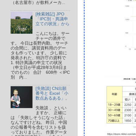
（名古屋市）が飲料メーカ...
[検索雑記] JPO
「IPC別・異議申
立ての状況」から
こんにちは。サー
チャーの酒井で
す。 今日は長野内勤。 サーチ
の合間に、講習資料用のデー
タも作っています。 少し前に
発表された、特許庁の資料で
1. 特許異議の申立ての状況
（申立日が平成28年3月8日ま
でのもの） 合計 608件 ＜IPC
別 内...
[失敗談] CN出願
番号と Excel「小
数点あるある」。
失敗談 、といい
ますか、 正確に
は 「失敗しそうになった話」
なんですけどね。 昨日、中国
の公報番号を含むリストを扱
っておりました。 作業データ