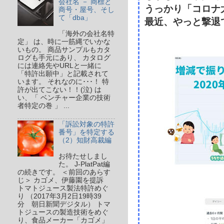
会社名 － 商標と
うっかり「コロナ
商号・屋号、そし
て「dba」
最近、やっと撃退
「海外の会社名特
定」 は、時に一筋縄でいかな
いもの。 商品サンプルもカタ
ログも手元にあり、 カタログ
には連絡先やURLと一緒に
「特許出願中」と記載されて
います。 それなのに･･･！ 特
許が出てこない！！(泣) は
い、「 ベンチャー企業の技術
者特定の巻 」 ...
「訴訟対象の特許
番号」を特定する
（2）知財高裁編
お待たせしまし
た。 J-PlatPat編
の続きです。 ＜前回のあらす
じ＞ カゴメ、伊藤園を提訴
トマトジュース製法特許めぐ
り （2017年3月2日19時39
分 朝日新聞デジタル） トマ
トジュースの製造技術をめぐ
り、食品メーカー「カゴメ」