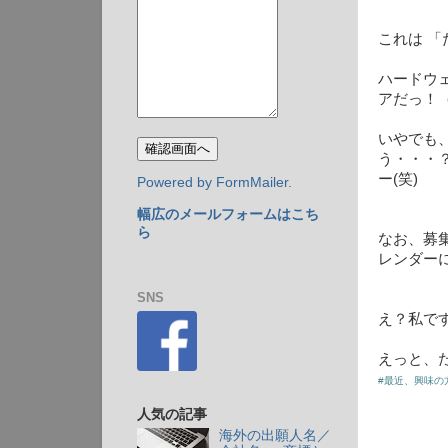
これは 
ハードウ
アだっ！
いやでも
う・・・
ー(笑)
Powered by FormMailer.
幅広のメールフォームはこち
ら
なお、募
レンダー
SNS
え？私で
えっと、た
#最近、興味の
人気の記事
海外の出願人名／