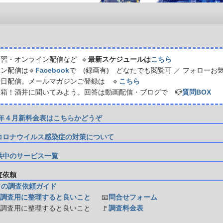
習・オンライン配信など 🔹
最新スケジュールは
こちら
ン配信は🔹
Facebook
で (録画有) どなたでも閲覧可 ／ フォローお
日配信。メールマガジンご登録は 🔹
こちら
箱！酒井に聞いてみよう。回答は動画配信・ブログで 📪
質問BOX
21年４月新料金表はこちらかどうぞ
コロナウイルス感染症の対策について
供中のサービス一覧
調査依頼
ての調査依頼ガイド
調査用に整理すると良いこと
📧
問合せフォーム
防調査用に整理すると良いこと
🚩
調査料金表