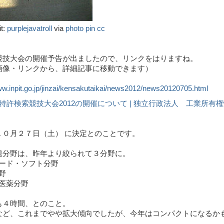
it:
purplejavatroll
via
photo pin
cc
競技大会の開催予告が出ましたので、リンクをはりますね。
画像・リンクから、詳細記事に移動できます）
T］特許検索競技大会2012の開催について | 独立行政法人 工業所有
１０月２７日（土） に決定とのことです。
題分野は、昨年より絞られて３分野に。
気ハード・ソフト分野
分野
・医薬分野
も４時間、とのこと。
など、これまでやや拡大傾向でしたが、今年はコンパクトになるか