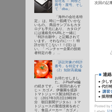
会社名 － 商標と
次回の記
商号・屋号、そし
て「dba」
「海外の会社名特
定」 は、時に一筋縄でいかな
いもの。 商品サンプルもカタ
ログも手元にあり、 カタログ
には連絡先やURLと一緒に
「特許出願中」と記載されて
います。 それなのに･･･！ 特
許が出てこない！！(泣) は
い、「 ベンチャー企業の技術
者特定の巻 」 ...
「訴訟対象の特許
番号」を特定する
（2）知財高裁編
■
連絡
お待たせしまし
●
少し
た。 J-PlatPat編
の続きです。 ＜前回のあらす
●
代行
じ＞ カゴメ、伊藤園を提訴
●
講習
トマトジュース製法特許めぐ
●
採用情
り （2017年3月2日19時39
分 朝日新聞デジタル） トマ
Posted by
トジュースの製造技術をめぐ
り、食品メーカー「カゴメ」
Labels:
記