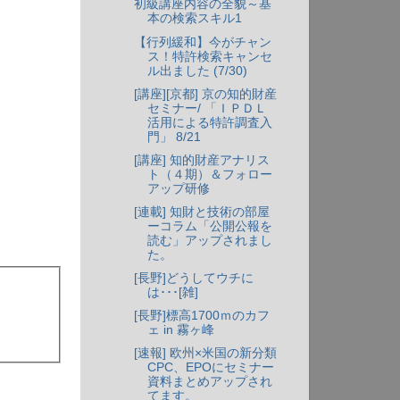
初級講座内容の全貌～基
本の検索スキル1
【行列緩和】今がチャン
ス！特許検索キャンセ
ル出ました (7/30)
[講座][京都] 京の知的財産
セミナー/ 「ＩＰＤＬ
活用による特許調査入
門」 8/21
[講座] 知的財産アナリス
ト（４期）＆フォロー
アップ研修
[連載] 知財と技術の部屋
ーコラム「公開公報を
読む」アップされまし
た。
[長野]どうしてウチに
は･･･[雑]
[長野]標高1700ｍのカフ
ェ in 霧ヶ峰
[速報] 欧州×米国の新分類
CPC、EPOにセミナー
資料まとめアップされ
てます。