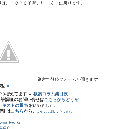
事は、「ＣＰＣ予習シリーズ」 に戻ります。
別窓で登録フォームが開きます
板
■
ずつ増えてます →
検索コラム集目次
特許調査のお問い合せは
こちらからどうぞ
テキストの販売
を始めました。
報 は
こちら
から。
よろしくお願いいたします。
Smartworks
事紹介