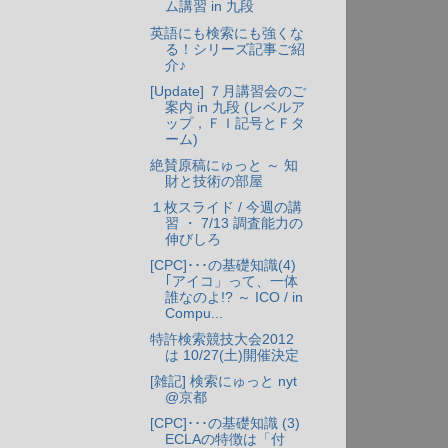
ム講習 in 九段
英語にも検索にも強くな
る！シリーズ記事ご紹
介♪
[Update] ７月講習会のご
案内 in 九段 (レベルア
ップ，ＦＩ記号とＦタ
ーム)
絶賛原稿にゅっと ～ 知
財と技術の部屋
１枚スライド / 今週の講
習 ・ 7/13 調査能力の
伸びしろ
[CPC]･･･の基礎知識(4)
｢アイコ」って、一体
誰なのよ!? ～ ICO / in
Compu...
特許検索競技大会2012
は 10/27(土)開催決定
[雑記] 検索にゅっと nyt
@京都
[CPC]･･･の基礎知識 (3)
ECLAの特徴は「付