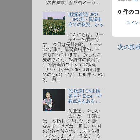
（名古屋市）が飲料メーカ...
0 件の
[検索雑記] JPO
「IPC別・異議申
コメン
立ての状況」から
こんにちは。サー
チャーの酒井で
す。 今日は長野内勤。 サーチ
次の投
の合間に、講習資料用のデー
タも作っています。 少し前に
発表された、特許庁の資料で
1. 特許異議の申立ての状況
（申立日が平成28年3月8日ま
でのもの） 合計 608件 ＜IPC
別 内...
[失敗談] CN出願
番号と Excel「小
数点あるある」。
失敗談 、といい
ますか、 正確に
は 「失敗しそうになった話」
なんですけどね。 昨日、中国
の公報番号を含むリストを扱
っておりました。 作業データ