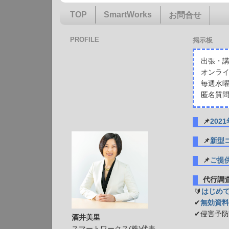
TOP
SmartWorks
お問合せ
PROFILE
掲示板
出張・講
オンライ
毎週水曜
匿名質問
📌
20
📌
新型
📌
ご提
代行
🔰
はじめ
✔
無効資料
✔侵害予
酒井美里
スマートワークス(株)代表