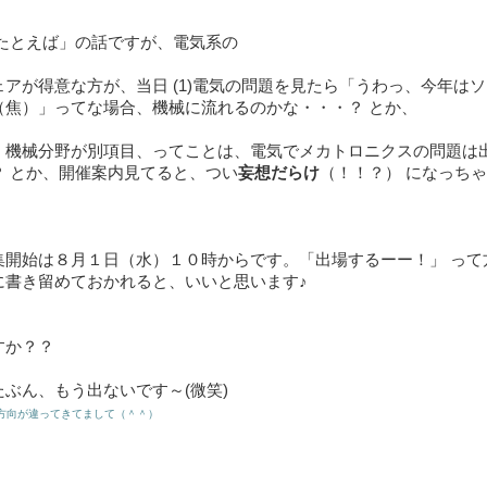
「たとえば」の話ですが、電気系の
ェアが得意な方が、当日 (1)電気の問題を見たら「うわっ、今年は
（焦）」ってな場合、機械に流れるのかな・・・？ とか、
、機械分野が別項目、ってことは、電気でメカトロニクスの問題は
？ とか、開催案内見てると、つい
妄想だらけ
（！！？） になっち
集開始は８月１日（水）１０時からです。「出場するーー！」 って
に書き留めておかれると、いいと思います♪
すか？？
ぶん、もう出ないです～(微笑)
方向が違ってきてまして（＾＾）