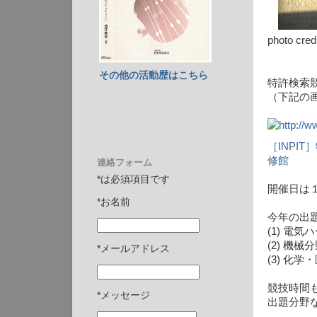
photo cred
その他の活動歴はこちら
特許検索
（下記の
［INPI
修館
連絡フォーム
*は必須項目です
開催日は
*お名前
今年の出
(1) 電
(2) 機械
*メールアドレス
(3) 化学
競技時間
*メッセージ
出題分野