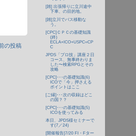
[雑] 出張帰りに立川途中
下車、の目的地。
[雑]立川でバス移動な
う。
[CPC]ＣＰＣの基礎知識
(終)
ECLA+ICO+USPC=CP
前の投稿
C
JPDS「プロ技」講座２日
コース、無事終わりま
した〜検索RPGとその
攻略
[CPC]･･･の基礎知識(6)
ICOで「今」押さえる
ポイントはここ
[ご縁]･･･次の収録はどこ
の国？？
[CPC]･･･の基礎知識(5)
ICOを使ってみる
本日、JPDS様セミナーで
す(7／24)
[開催報告]7/20 FI・Fター