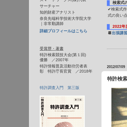
検索式
サーチャー
✔検索式作
知的財産アナリスト
式の良い
奈良先端科学技術大学院大学
｜非常勤講師
2022
詳細プロフィールはこちら
📆
出張講
受賞歴・著書
特許検索競技大会(第１回)
優勝 ／2007年
特許情報普及活動功労者表
2012/07/09
彰 特許庁長官賞 ／2018年
特許検索競
特許調査入門 第三版