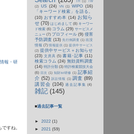
TH
(1)
TW
US
(24)
WIPO
(16)
(2)
VN
(1)
「キーワード検索」を語る。
お知ら
(10)
おすすめ本
(14)
せ
(70)
はじめまして
(8)
キーワー
コラム
(29)
ド検索
(6)
サービスメ
プロフィール
(9)
侵害
ニュー
(7)
予防調査
(13)
出没
先行例調査
(1)
情報
(7)
情報提供
(1)
提供中サービス
提供中サービス＋お知らせ
(2)
(23)
書籍･記事
(11)
文房具
(5)
検索コラム
(24)
無効資料調査
権情報・研
(14)
特許分類
(3)
特許検索競技大会
記事紹
(6)
目次
(1)
知財ist研修
(1)
介
(52)
調査
(89)
訴訟情報
(1)
講習会
(104)
過去記事集
(4)
雑記
(145)
■
過去記事一覧
►
2022
(1)
もですね。
►
2021
(59)