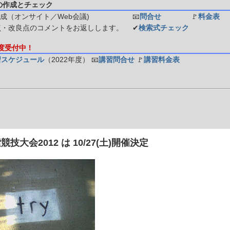
の作成とチェック
成（オンサイト／Web会議)
📧
問合せ
🚩
料金表
点・改良点のコメントをお返しします。
✔
検索式チェック
年度受付中！
習スケジュール
（2022年度）
📧
講習問合せ
🚩
講習料金表
技大会2012 は 10/27(土)開催決定