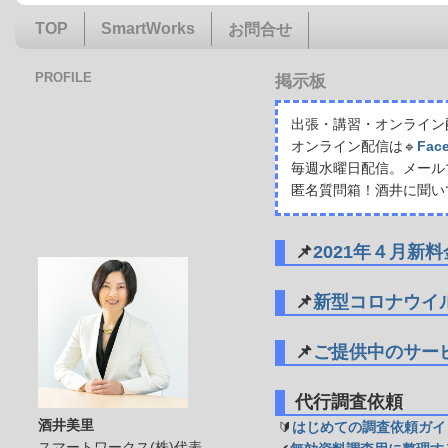
TOP
SmartWorks
お問合せ
PROFILE
掲示板
出張・講習・オンライン配
オンライン配信は🔹
Fac
毎週水曜日配信。メール
匿名質問箱！酒井に聞い
📌
2021年４月新
📌
新型コロナウイ
📌
ご提供中のサー
代行調査依頼
酒井美里
🔰
はじめての調査依頼ガイ
スマートワークス(株)代表