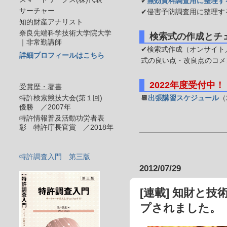
✔
無効資料調査用に整理す
サーチャー
✔侵害予防調査用に整理す
知的財産アナリスト
奈良先端科学技術大学院大学
検索式の作成とチ
｜非常勤講師
✔検索式作成（オンサイト／
詳細プロフィールはこちら
式の良い点・改良点のコメ
2022年度受付中！
受賞歴・著書
特許検索競技大会(第１回)
📆
出張講習スケジュール
（
優勝 ／2007年
特許情報普及活動功労者表
彰 特許庁長官賞 ／2018年
特許調査入門 第三版
2012/07/29
[連載] 知財と
プされました。