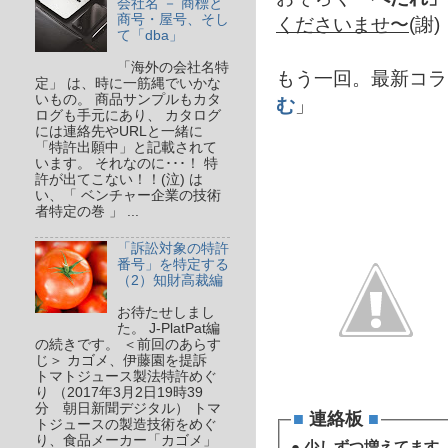
会社名 － 商標と
商号・屋号、そし
くださいませ〜
(謝)
て「dba」
「海外の会社名特
もう一回。最新コラ
定」 は、時に一筋縄でいかな
いもの。 商品サンプルもカタ
む
」
ログも手元にあり、 カタログ
には連絡先やURLと一緒に
「特許出願中」と記載されて
います。 それなのに･･･！ 特
許が出てこない！！(泣) は
い、「 ベンチャー企業の技術
者特定の巻 」 ...
「訴訟対象の特許
番号」を特定する
（2）知財高裁編
お待たせしまし
た。 J-PlatPat編
の続きです。 ＜前回のあらす
じ＞ カゴメ、伊藤園を提訴
トマトジュース製法特許めぐ
り （2017年3月2日19時39
分 朝日新聞デジタル） トマ
■
連絡板
■
トジュースの製造技術をめぐ
り、食品メーカー「カゴメ」
●
少しずつ増えてます 