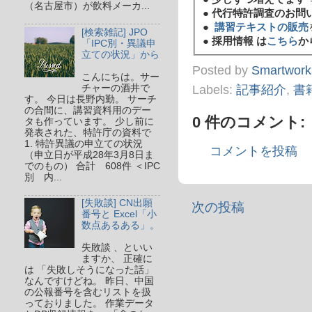
（名古屋市）が飲料メーカ...
●
代行特許調査のお問
●
講習テキストの販売
[検索雑記] JPO
●
採用情報 は
こちら
か
「IPC別・異議申
立ての状況」から
Posted by
Smartwork
こんにちは。サー
チャーの酒井で
Labels:
記事紹介
,
書
す。 今日は長野内勤。 サーチ
の合間に、講習資料用のデー
0 件のコメント:
タも作っています。 少し前に
発表された、特許庁の資料で
1. 特許異議の申立ての状況
コメントを投稿
（申立日が平成28年3月8日ま
でのもの） 合計 608件 ＜IPC
別 内...
[失敗談] CN出願
次の投稿
番号と Excel「小
数点あるある」。
失敗談 、といい
ますか、 正確に
は 「失敗しそうになった話」
なんですけどね。 昨日、中国
の公報番号を含むリストを扱
っておりました。 作業データ