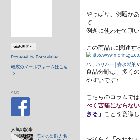
やっぱり、例題があ
で･･･
例題に使わせて頂い
この商品↓に関連す
Powered by FormMailer.
パリパリバー│森永製菓
v
幅広のメールフォームはこち
食品分野は、多くの
ら
やすいです♪
SNS
こちらのコラムでは
べく苦痛にならない
きる」
ことを意識し
人気の記事
海外の出願人名／
おそらく
「へたれ」