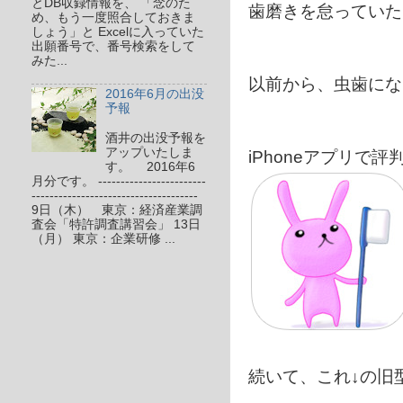
とDB収録情報を、 「念のた
歯磨きを怠っていた
め、もう一度照合しておきま
しょう」と Excelに入っていた
出願番号で、番号検索をして
みた...
以前から、虫歯にな
2016年6月の出没
予報
酒井の出没予報を
アップいたしま
iPhoneアプリで
す。 2016年6
月分です。 ------------------------
-------------------------------------
9日（木） 東京：経済産業調
査会「特許調査講習会」 13日
（月） 東京：企業研修 ...
続いて、これ↓の旧