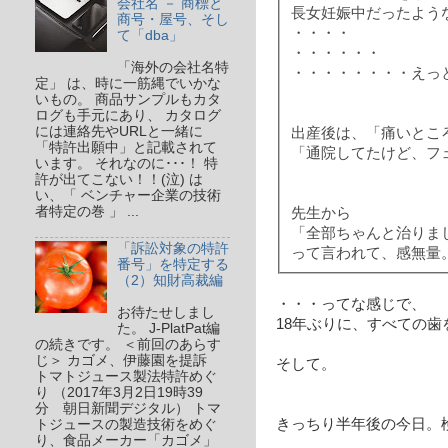
会社名 － 商標と
長女妊娠中だったよう
商号・屋号、そし
・・・・
て「dba」
・・・・・・
「海外の会社名特
・・・・・・・・えっ
定」 は、時に一筋縄でいかな
いもの。 商品サンプルもカタ
ログも手元にあり、 カタログ
には連絡先やURLと一緒に
出産後は、「痛いとこ
「特許出願中」と記載されて
「通院してたけど、
います。 それなのに･･･！ 特
許が出てこない！！(泣) は
い、「 ベンチャー企業の技術
者特定の巻 」 ...
先生から
「全部ちゃんと治りま
「訴訟対象の特許
って言われて、感無量
番号」を特定する
（2）知財高裁編
・・・ってな感じで、
お待たせしまし
18年ぶりに、すべての歯
た。 J-PlatPat編
の続きです。 ＜前回のあらす
じ＞ カゴメ、伊藤園を提訴
そして。
トマトジュース製法特許めぐ
り （2017年3月2日19時39
分 朝日新聞デジタル） トマ
きっちり半年後の今日。
トジュースの製造技術をめぐ
り、食品メーカー「カゴメ」