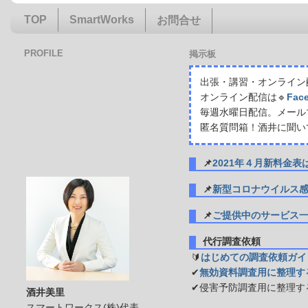
TOP
SmartWorks
お問合せ
PROFILE
掲示板
出張・講習・オンライン配
オンライン配信は🔹
Fac
毎週水曜日配信。メール
匿名質問箱！酒井に聞い
📌
2021年４月新料金
📌
新型コロナウイルス
📌
ご提供中のサービス
代行調査依頼
🔰
はじめての調査依頼ガイ
✔
無効資料調査用に整理す
✔侵害予防調査用に整理す
酒井美里
スマートワークス(株)代表