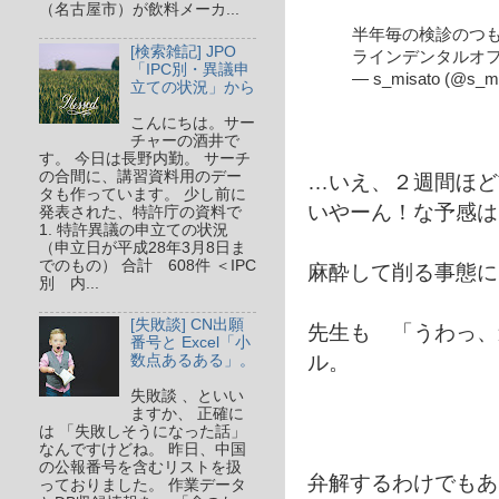
（名古屋市）が飲料メーカ...
半年毎の検診のつもり
[検索雑記] JPO
ラインデンタルオフ
「IPC別・異議申
— s_misato (@s_m
立ての状況」から
こんにちは。サー
チャーの酒井で
す。 今日は長野内勤。 サーチ
の合間に、講習資料用のデー
…いえ、２週間ほど
タも作っています。 少し前に
いやーん！な予感は
発表された、特許庁の資料で
1. 特許異議の申立ての状況
（申立日が平成28年3月8日ま
でのもの） 合計 608件 ＜IPC
麻酔して削る事態に
別 内...
[失敗談] CN出願
先生も 「うわっ、
番号と Excel「小
ル。
数点あるある」。
失敗談 、といい
ますか、 正確に
は 「失敗しそうになった話」
なんですけどね。 昨日、中国
の公報番号を含むリストを扱
弁解するわけでもあ
っておりました。 作業データ