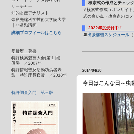
検索式の作成とチェッ
サーチャー
✔検索式作成（オンサイト／
知的財産アナリスト
式の良い点・改良点のコメ
奈良先端科学技術大学院大学
｜非常勤講師
2022年度受付中！
詳細プロフィールはこちら
📆
出張講習スケジュール
（
受賞歴・著書
特許検索競技大会(第１回)
優勝 ／2007年
特許情報普及活動功労者表
2014/04/30
彰 特許庁長官賞 ／2018年
今日はこんな日～虫
特許調査入門 第三版