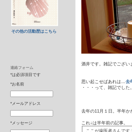
その他の活動歴はこちら
酒井です。雑記でござい
連絡フォーム
*は必須項目です
思い起こせばあれは…
去
*お名前
・・・って、雑記でした
*メールアドレス
去年の11月１日。半年
これ↓は半年前の記事。
*メッセージ
ここが歯医者さんです！