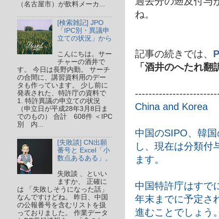
過去分の遡及付与
（名古屋市）が飲料メーカ...
ね。
[検索雑記] JPO
「IPC別・異議申
立ての状況」から
記事の続きでは、
P
こんにちは。サー
チャーの酒井で
「酒井のへたれ翻
す。 今日は長野内勤。 サーチ
の合間に、講習資料用のデー
タも作っています。 少し前に
------------------------
発表された、特許庁の資料で
1. 特許異議の申立ての状況
China and Korea
（申立日が平成28年3月8日ま
でのもの） 合計 608件 ＜IPC
別 内...
中国のSIPO、韓国
[失敗談] CN出願
し、現在は分類付
番号と Excel「小
ます。
数点あるある」。
失敗談 、といい
ますか、 正確に
中国特許庁はすでに
は 「失敗しそうになった話」
年末までに予定さ
なんですけどね。 昨日、中国
の公報番号を含むリストを扱
進むことでしょう
っておりました。 作業データ