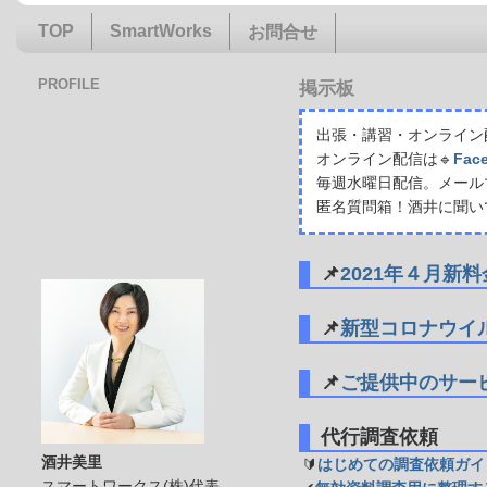
TOP
SmartWorks
お問合せ
PROFILE
掲示板
出張・講習・オンライン配
オンライン配信は🔹
Fac
毎週水曜日配信。メール
匿名質問箱！酒井に聞い
📌
2021年４月新
📌
新型コロナウイ
📌
ご提供中のサー
代行調査依頼
酒井美里
🔰
はじめての調査依頼ガイ
スマートワークス(株)代表