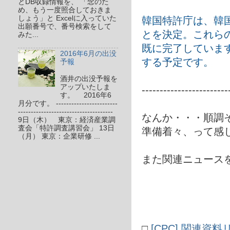
とDB収録情報を、 「念のた
め、もう一度照合しておきま
しょう」と Excelに入っていた
韓国特許庁は、韓
出願番号で、番号検索をして
とを決定。これら
みた...
既に完了しています
2016年6月の出没
する予定です。
予報
酒井の出没予報を
アップいたしま
------------------------
す。 2016年6
月分です。 ------------------------
-------------------------------------
なんか・・・順調
9日（木） 東京：経済産業調
査会「特許調査講習会」 13日
準備着々、って感
（月） 東京：企業研修 ...
また関連ニュース
□
[CPC] 関連資