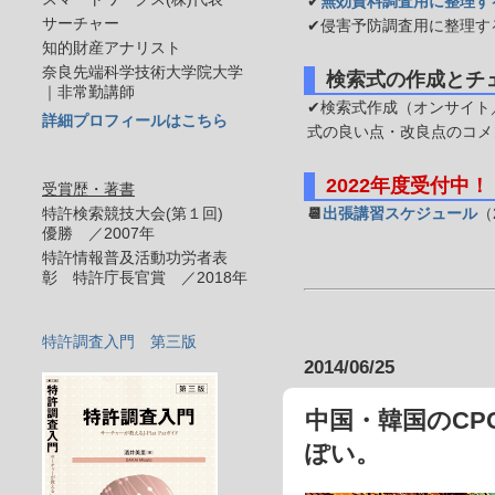
✔
無効資料調査用に整理す
サーチャー
✔侵害予防調査用に整理す
知的財産アナリスト
奈良先端科学技術大学院大学
検索式の作成とチ
｜非常勤講師
✔検索式作成（オンサイト／
詳細プロフィールはこちら
式の良い点・改良点のコメ
2022年度受付中！
受賞歴・著書
特許検索競技大会(第１回)
📆
出張講習スケジュール
（
優勝 ／2007年
特許情報普及活動功労者表
彰 特許庁長官賞 ／2018年
特許調査入門 第三版
2014/06/25
中国・韓国のC
ぽい。