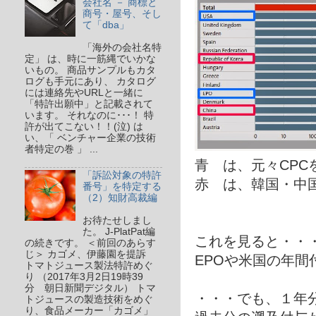
会社名 － 商標と
商号・屋号、そし
て「dba」
「海外の会社名特
定」 は、時に一筋縄でいかな
いもの。 商品サンプルもカタ
ログも手元にあり、 カタログ
には連絡先やURLと一緒に
「特許出願中」と記載されて
います。 それなのに･･･！ 特
許が出てこない！！(泣) は
い、「 ベンチャー企業の技術
者特定の巻 」 ...
青 は、元々CPC
「訴訟対象の特許
赤 は、韓国・中
番号」を特定する
（2）知財高裁編
お待たせしまし
た。 J-PlatPat編
これを見ると・・
の続きです。 ＜前回のあらす
じ＞ カゴメ、伊藤園を提訴
EPOや米国の年
トマトジュース製法特許めぐ
り （2017年3月2日19時39
分 朝日新聞デジタル） トマ
・・・でも、１年
トジュースの製造技術をめぐ
り、食品メーカー「カゴメ」