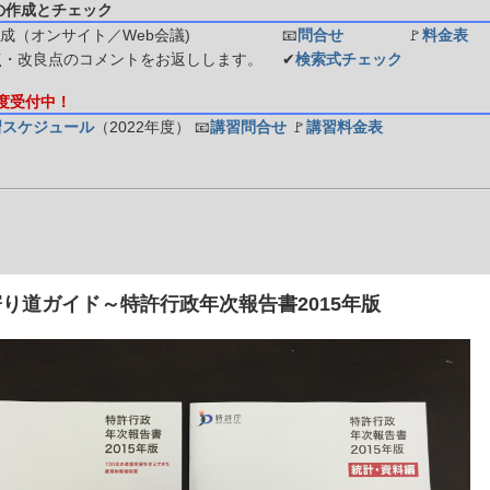
の作成とチェック
成（オンサイト／Web会議)
📧
問合せ
🚩
料金表
点・改良点のコメントをお返しします。
✔
検索式チェック
年度受付中！
習スケジュール
（2022年度）
📧
講習問合せ
🚩
講習料金表
り道ガイド～特許行政年次報告書2015年版