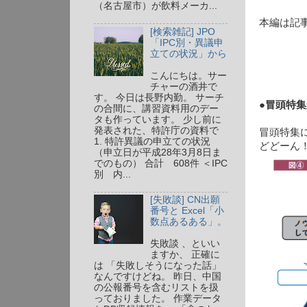
（名古屋市）が飲料メーカ...
本編は記
[検索雑記] JPO
「IPC別・異議申
立ての状況」から
こんにちは。サー
チャーの酒井で
す。 今日は長野内勤。 サーチ
●冒頭特集
の合間に、講習資料用のデー
タも作っています。 少し前に
発表された、特許庁の資料で
冒頭特集
1. 特許異議の申立ての状況
どどーん
（申立日が平成28年3月8日ま
でのもの） 合計 608件 ＜IPC
別 内...
[失敗談] CN出願
番号と Excel「小
数点あるある」。
失敗談 、といい
ますか、 正確に
は 「失敗しそうになった話」
なんですけどね。 昨日、中国
の公報番号を含むリストを扱
っておりました。 作業データ