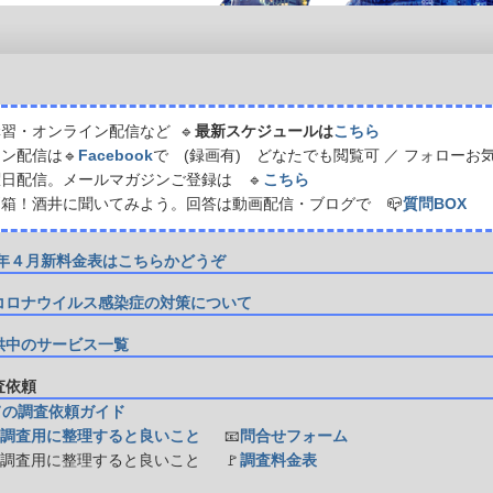
習・オンライン配信など 🔹
最新スケジュールは
こちら
ン配信は🔹
Facebook
で (録画有) どなたでも閲覧可 ／ フォローお
日配信。メールマガジンご登録は 🔹
こちら
箱！酒井に聞いてみよう。回答は動画配信・ブログで 📪
質問BOX
21年４月新料金表はこちらかどうぞ
コロナウイルス感染症の対策について
供中のサービス一覧
調査依頼
ての調査依頼ガイド
調査用に整理すると良いこと
📧
問合せフォーム
防調査用に整理すると良いこと
🚩
調査料金表