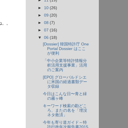
►
11
(19)
►
10
(26)
►
09
(20)
►
08
(7)
ね。。
►
07
(16)
▼
06
(18)
[Dossier] 韓国特許庁 One
Portal Dossier はここ
が便利
「中小企業等特許情報分
析活用支援事業」活用
のご案内
[EPO] グローバルドシエ
に米国の経過書類デー
タ収録
今日はこんな日〜青と緑
の霧ヶ峰
キーワード検索の勘どこ
ろ、またの名を「埋没
ネタ救済」
今年も寄り道ガイド～特
許行政年次報告書2015