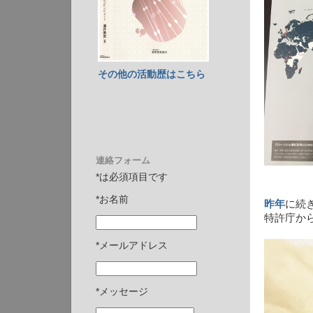
その他の活動歴はこちら
連絡フォーム
*は必須項目です
*お名前
昨年
に続
特許庁か
*メールアドレス
*メッセージ