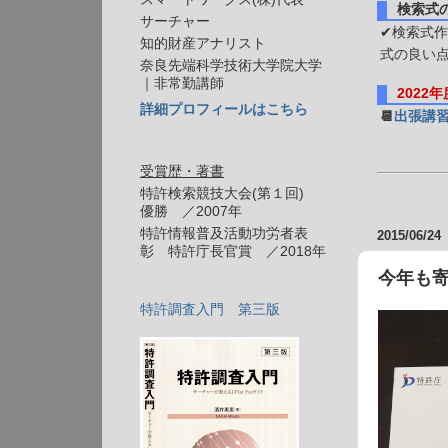
検索式
サーチャー
✔検索式作
知的財産アナリスト
式の良い
奈良先端科学技術大学院大学
｜非常勤講師
2022
詳細プロフィールはこちら
📆
出張講
受賞歴・著書
特許検索競技大会(第１回)
優勝 ／2007年
特許情報普及活動功労者表
2015/06/24
彰 特許庁長官賞 ／2018年
今年も寄
特許調査入門 第三版