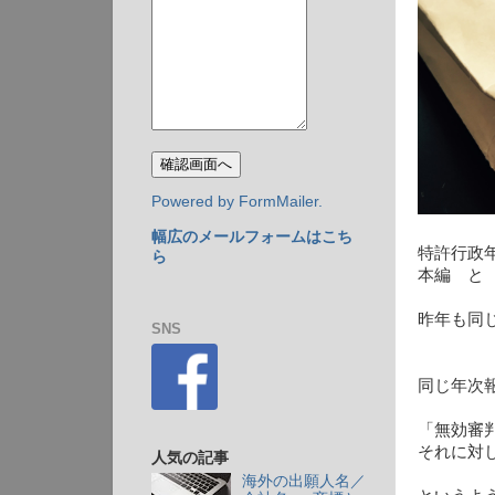
Powered by FormMailer.
幅広のメールフォームはこち
特許行政年
ら
本編 と
昨年も同じ
SNS
同じ年次
「無効審
それに対
人気の記事
海外の出願人名／