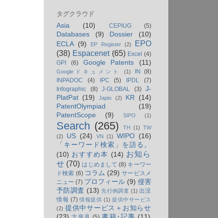
タグクラウド
Asia
(10)
CEPIUG
(5)
Databases
(9)
Dossier
(10)
EPO
ECLA
(9)
EP Register
(2)
(38)
Espacenet
(65)
Excel
(4)
Google Patents
(11)
GPI
(6)
IN
(8)
Googleドキュメント
(1)
INPADOC
(4)
IPC
(5)
IPDL
(7)
J-
Infographic
(8)
J-GLOBAL
(3)
PlatPat
(19)
KR
(14)
Japio
(2)
PatentOlympiad
(19)
PatentScope
(9)
SIPO
(1)
Search
(265)
TH
(1)
TW
US
(24)
WIPO
(16)
(2)
VN
(1)
「キーワード検索」を語る。
お知ら
(10)
おすすめ本
(14)
せ
(70)
はじめまして
(8)
キーワー
コラム
(29)
ド検索
(6)
サービスメ
プロフィール
(9)
侵害
ニュー
(7)
予防調査
(13)
出没
先行例調査
(1)
情報
(7)
情報提供
(1)
提供中サービス
提供中サービス＋お知らせ
(2)
(23)
書籍･記事
(11)
文房具
(5)