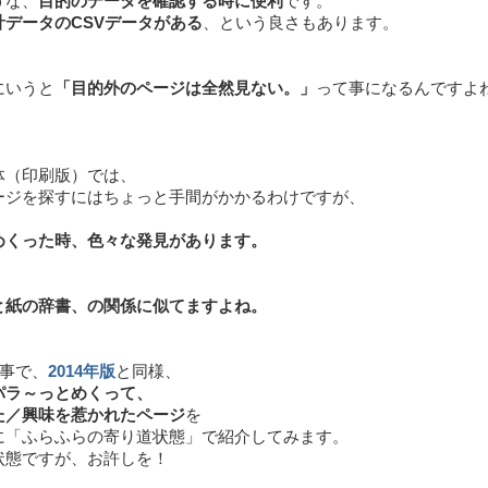
うな、
目的のデータを確認する時に便利
です。
計データのCSVデータがある
、という良さもあります。
にいうと
「目的外のページは全然見ない。」
って事になるんですよ
体（印刷版）では、
ージを探すにはちょっと手間がかかるわけですが、
めくった時、色々な発見があります。
と紙の辞書、の関係に似てますよね。
う事で、
2014年版
と同様、
パラ～っとめくって、
た／興味を惹かれたページ
を
に「ふらふらの寄り道状態」で紹介してみます。
状態ですが、お許しを！