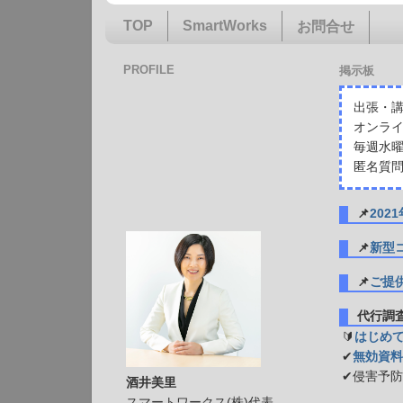
TOP
SmartWorks
お問合せ
PROFILE
掲示板
出張・講
オンライ
毎週水曜
匿名質問
📌
20
📌
新型
📌
ご提
代行
🔰
はじめ
✔
無効資料
✔侵害予
酒井美里
スマートワークス(株)代表