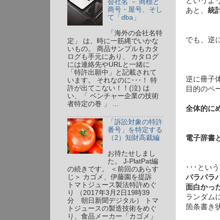
というよ
会社名 － 商標と
商号・屋号、そし
あと、
統
て「dba」
「海外の会社名特
でも、逆
定」 は、時に一筋縄でいかな
いもの。 商品サンプルもカタ
ログも手元にあり、 カタログ
には連絡先やURLと一緒に
「特許出願中」と記載されて
逆に冊子
います。 それなのに･･･！ 特
許が出てこない！！(泣) は
目的のペ
い、「 ベンチャー企業の技術
者特定の巻 」 ...
全体的に
「訴訟対象の特許
番号」を特定する
電子辞書
（2）知財高裁編
お待たせしまし
た。 J-PlatPat編
･･･とい
の続きです。 ＜前回のあらす
パラパラ
じ＞ カゴメ、伊藤園を提訴
トマトジュース製法特許めぐ
面白かっ
り （2017年3月2日19時39
ランダム
分 朝日新聞デジタル） トマ
箇条書き
トジュースの製造技術をめぐ
り、食品メーカー「カゴメ」