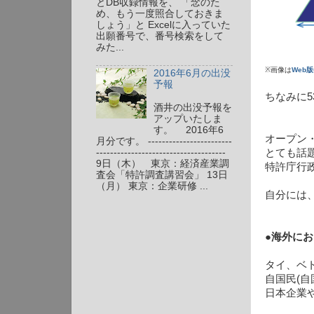
とDB収録情報を、 「念のた
め、もう一度照合しておきま
しょう」と Excelに入っていた
出願番号で、番号検索をして
みた...
※画像は
Web
2016年6月の出没
予報
ちなみに
酒井の出没予報を
アップいたしま
す。 2016年6
オープン
月分です。 ------------------------
-------------------------------------
とても話
9日（木） 東京：経済産業調
特許庁行
査会「特許調査講習会」 13日
（月） 東京：企業研修 ...
自分には
●海外にお
タイ、ベ
自国民(
日本企業