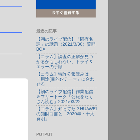
最近の記事
【朝のライブ配信】「固有名
詞」の話題（2021/3/30）質問
BOX
【コラム】調査の正解が見つ
かるかもしれない、トライ＆
エラーの手順
【コラム】特許公報読みは
「用途(目的)×テーマ」に合わ
せる
【朝のライブ配信】作業配信
＆フリートーク「公報をたく
さん読む」2021/03/22
【コラム】知ってた？HUAWEI
の知財白書と「2020年・十大
発明」
PUTPUT