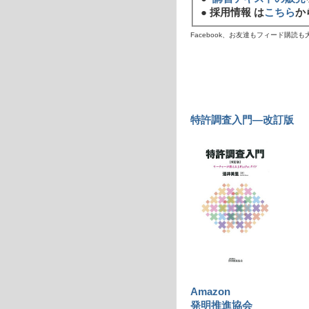
●
採用情報 は
こちら
か
Facebook、お友達もフィード購読
特許調査入門―改訂版
Amazon
発明推進協会