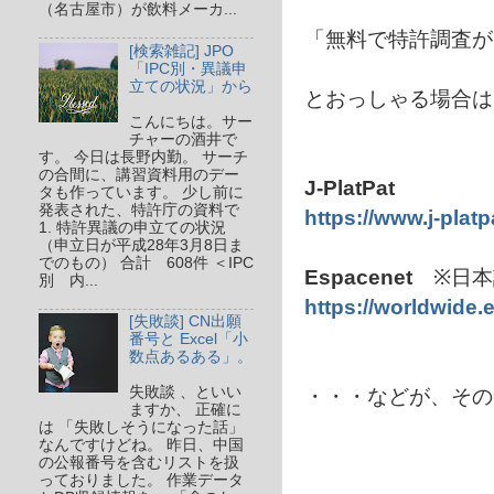
（名古屋市）が飲料メーカ...
「無料で特許調査が
[検索雑記] JPO
「IPC別・異議申
立ての状況」から
とおっしゃる場合は
こんにちは。サー
チャーの酒井で
す。 今日は長野内勤。 サーチ
の合間に、講習資料用のデー
J-PlatPat
タも作っています。 少し前に
発表された、特許庁の資料で
https://www.j-platpa
1. 特許異議の申立ての状況
（申立日が平成28年3月8日ま
でのもの） 合計 608件 ＜IPC
Espacenet
※日
別 内...
https://worldwide
[失敗談] CN出願
番号と Excel「小
数点あるある」。
失敗談 、といい
・・・などが、その
ますか、 正確に
は 「失敗しそうになった話」
なんですけどね。 昨日、中国
の公報番号を含むリストを扱
っておりました。 作業データ