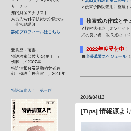
✔
無効資料調査用に整理す
サーチャー
✔侵害予防調査用に整理す
知的財産アナリスト
奈良先端科学技術大学院大学
検索式の作成とチ
｜非常勤講師
✔検索式作成（オンサイト／
詳細プロフィールはこちら
式の良い点・改良点のコメ
2022年度受付中！
受賞歴・著書
特許検索競技大会(第１回)
📆
出張講習スケジュール
（
優勝 ／2007年
特許情報普及活動功労者表
彰 特許庁長官賞 ／2018年
特許調査入門 第三版
2016/04/13
[Tips] 情報源