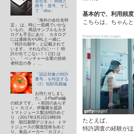
会社名 － 商標と
商号・屋号、そし
て「dba」
基本的で、利用頻度
「海外の会社名特
こちらは、ちゃんと
定」 は、時に一筋縄でいかな
いもの。 商品サンプルもカタ
ログも手元にあり、 カタログ
Embed from Getty Images
には連絡先やURLと一緒に
「特許出願中」と記載されて
います。 それなのに･･･！ 特
許が出てこない！！(泣) は
い、「 ベンチャー企業の技術
者特定の巻 」 ...
「訴訟対象の特許
番号」を特定する
（2）知財高裁編
お待たせしまし
た。 J-PlatPat編
の続きです。 ＜前回のあらす
じ＞ カゴメ、伊藤園を提訴
トマトジュース製法特許めぐ
り （2017年3月2日19時39
たとえば、
分 朝日新聞デジタル） トマ
トジュースの製造技術をめぐ
特許調査の経験がほ
り、食品メーカー「カゴメ」