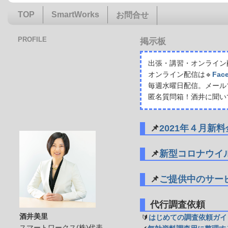
TOP
SmartWorks
お問合せ
PROFILE
掲示板
出張・講習・オンライン配
オンライン配信は🔹
Fac
毎週水曜日配信。メール
匿名質問箱！酒井に聞い
📌
2021年４月新
📌
新型コロナウイ
📌
ご提供中のサー
代行調査依頼
酒井美里
🔰
はじめての調査依頼ガイ
スマートワークス(株)代表