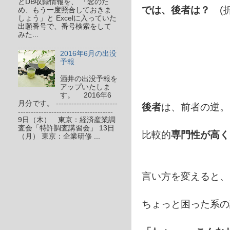
とDB収録情報を、 「念のた
では、後者は？
(折
め、もう一度照合しておきま
しょう」と Excelに入っていた
出願番号で、番号検索をして
みた...
2016年6月の出没
予報
酒井の出没予報を
アップいたしま
す。 2016年6
月分です。 ------------------------
後者
は、前者の逆。
-------------------------------------
9日（木） 東京：経済産業調
査会「特許調査講習会」 13日
比較的
専門性が高く
（月） 東京：企業研修 ...
言い方を変えると、
ちょっと困った系の