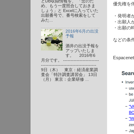
とDB収録情報を、 「念のた
優先権を
め、もう一度照合しておきま
しょう」と Excelに入っていた
出願番号で、番号検索をして
・発明者
みた...
・出願人
・出願の
2016年6月の出没
予報
などの条
酒井の出没予報を
アップいたしま
す。 2016年6
Espac
月分です。 ------------------------
-------------------------------------
9日（木） 東京：経済産業調
査会「特許調査講習会」 13日
（月） 東京：企業研修 ...