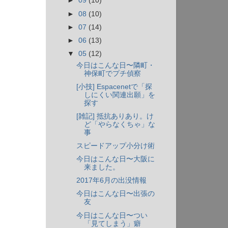
►
09
(10)
►
08
(10)
►
07
(14)
►
06
(13)
▼
05
(12)
今日はこんな日〜隣町・
神保町でプチ偵察
[小技] Espacenetで「探
しにくい関連出願」を
探す
[雑記] 抵抗ありあり。け
ど「やらなくちゃ」な
事
スピードアップ小分け術
今日はこんな日〜大阪に
来ました。
2017年6月の出没情報
今日はこんな日〜出張の
友
今日はこんな日〜つい
「見てしまう」癖