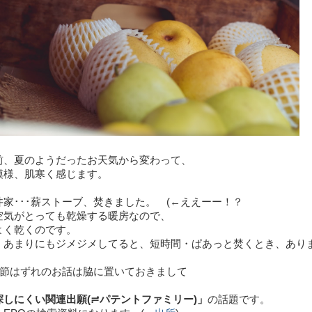
前、夏のようだったお天気から変わって、
模様、肌寒く感じます。
家･･･薪ストーブ、焚きました。 (←ええーー！？
空気がとっても乾燥する暖房なので、
よく乾くのです。
、あまりにもジメジメしてると、短時間・ぱあっと焚くとき、あり
、季節はずれのお話は脇に置いておきまして
探しにくい関連出願(≓パテントファミリー)」
の話題です。