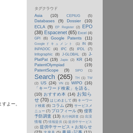
タグクラウド
Asia
(10)
CEPIUG
(5)
Databases
(9)
Dossier
(10)
EPO
ECLA
(9)
EP Register
(2)
(38)
Espacenet
(65)
Excel
(4)
Google Patents
(11)
GPI
(6)
IN
(8)
Googleドキュメント
(1)
INPADOC
(4)
IPC
(5)
IPDL
(7)
J-
Infographic
(8)
J-GLOBAL
(3)
PlatPat
(19)
KR
(14)
Japio
(2)
PatentOlympiad
(19)
PatentScope
(9)
SIPO
(1)
Search
(265)
TH
(1)
TW
US
(24)
WIPO
(16)
(2)
VN
(1)
「キーワード検索」を語る。
お知ら
(10)
おすすめ本
(14)
せ
(70)
はじめまして
(8)
キーワー
ますよー。
コラム
(29)
ド検索
(6)
サービスメ
プロフィール
(9)
侵害
ニュー
(7)
予防調査
(13)
出没
先行例調査
(1)
情報
(7)
情報提供
(1)
提供中サービス
提供中サービス＋お知らせ
(2)
(23)
書籍･記事
(11)
文房具
(5)