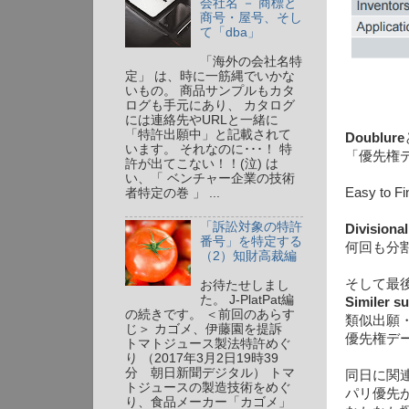
会社名 － 商標と
商号・屋号、そし
て「dba」
「海外の会社名特
定」 は、時に一筋縄でいかな
いもの。 商品サンプルもカタ
ログも手元にあり、 カタログ
には連絡先やURLと一緒に
「特許出願中」と記載されて
Doublure
います。 それなのに･･･！ 特
「優先権
許が出てこない！！(泣) は
い、「 ベンチャー企業の技術
Easy 
者特定の巻 」 ...
「訴訟対象の特許
Divisional
番号」を特定する
何回も分
（2）知財高裁編
そして最
お待たせしまし
た。 J-PlatPat編
Similer su
の続きです。 ＜前回のあらす
類似出願
じ＞ カゴメ、伊藤園を提訴
優先権デ
トマトジュース製法特許めぐ
り （2017年3月2日19時39
分 朝日新聞デジタル） トマ
同日に関
トジュースの製造技術をめぐ
パリ優先
り、食品メーカー「カゴメ」