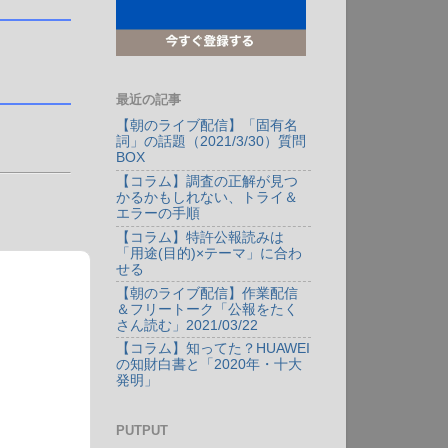
最近の記事
【朝のライブ配信】「固有名
詞」の話題（2021/3/30）質問
BOX
【コラム】調査の正解が見つ
かるかもしれない、トライ＆
エラーの手順
【コラム】特許公報読みは
「用途(目的)×テーマ」に合わ
せる
【朝のライブ配信】作業配信
＆フリートーク「公報をたく
さん読む」2021/03/22
【コラム】知ってた？HUAWEI
の知財白書と「2020年・十大
発明」
PUTPUT