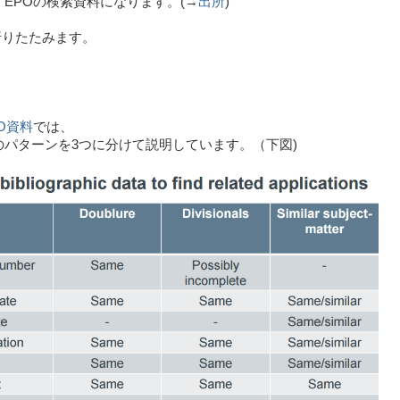
EPOの検索資料になります。(→
出所
)
折りたたみます。
O資料
では、
のパターンを3つに分けて説明しています。（下図)