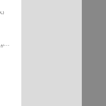
ん)
が･･･