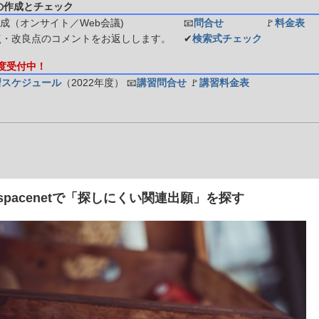
の作成とチェック
成（オンサイト／Web会議)
📧
問合せ
🚩
料金表
点・改良点のコメントをお返しします。
✔
検索式チェック
年度受付中！
習スケジュール
（2022年度）
📧
講習問合せ
🚩
講習料金表
 Espacenetで「探しにくい関連出願」を探す