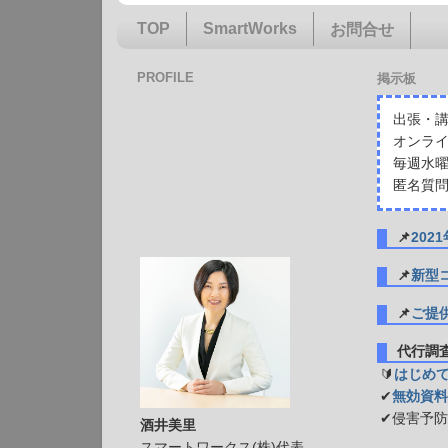
TOP
SmartWorks
お問合せ
PROFILE
掲示板
出張・講
オンライ
毎週水曜
匿名質問
📌
20
📌
新型
📌
ご提
代行
🔰
はじめ
✔
無効資料
✔侵害予
酒井美里
スマートワークス(株)代表