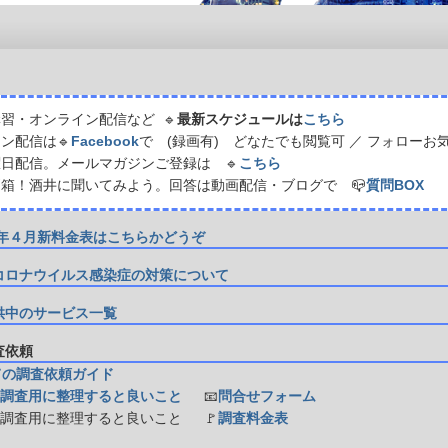
習・オンライン配信など 🔹
最新スケジュールは
こちら
ン配信は🔹
Facebook
で (録画有) どなたでも閲覧可 ／ フォローお
日配信。メールマガジンご登録は 🔹
こちら
箱！酒井に聞いてみよう。回答は動画配信・ブログで 📪
質問BOX
21年４月新料金表はこちらかどうぞ
コロナウイルス感染症の対策について
供中のサービス一覧
調査依頼
ての調査依頼ガイド
調査用に整理すると良いこと
📧
問合せフォーム
防調査用に整理すると良いこと
🚩
調査料金表