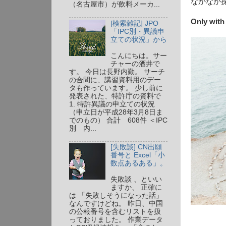
なかなか
（名古屋市）が飲料メーカ...
Only with 
[検索雑記] JPO
「IPC別・異議申
立ての状況」から
こんにちは。サー
チャーの酒井で
す。 今日は長野内勤。 サーチ
の合間に、講習資料用のデー
タも作っています。 少し前に
発表された、特許庁の資料で
1. 特許異議の申立ての状況
（申立日が平成28年3月8日ま
でのもの） 合計 608件 ＜IPC
別 内...
[失敗談] CN出願
番号と Excel「小
数点あるある」。
失敗談 、といい
ますか、 正確に
は 「失敗しそうになった話」
なんですけどね。 昨日、中国
の公報番号を含むリストを扱
っておりました。 作業データ