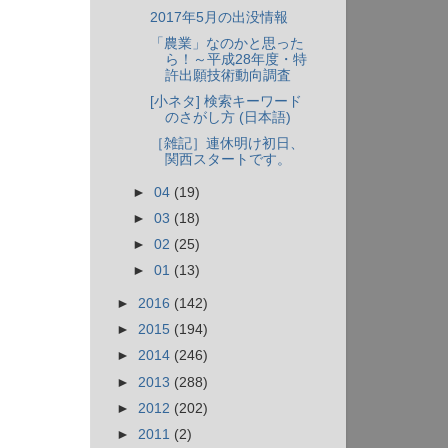
2017年5月の出没情報
「農業」なのかと思った
ら！～平成28年度・特
許出願技術動向調査
[小ネタ] 検索キーワード
のさがし方 (日本語)
［雑記］連休明け初日、
関西スタートです。
►
04
(19)
►
03
(18)
►
02
(25)
►
01
(13)
►
2016
(142)
►
2015
(194)
►
2014
(246)
►
2013
(288)
►
2012
(202)
►
2011
(2)