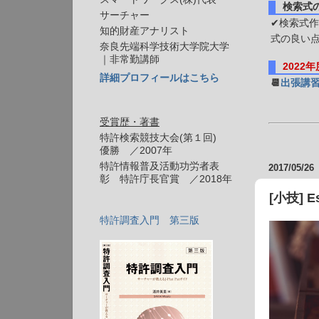
検索式
サーチャー
✔検索式作
知的財産アナリスト
式の良い
奈良先端科学技術大学院大学
｜非常勤講師
2022
詳細プロフィールはこちら
📆
出張講
受賞歴・著書
特許検索競技大会(第１回)
優勝 ／2007年
特許情報普及活動功労者表
2017/05/26
彰 特許庁長官賞 ／2018年
[小技]
特許調査入門 第三版