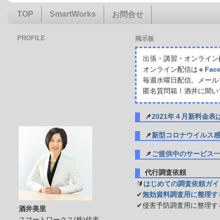
TOP
SmartWorks
お問合せ
PROFILE
掲示板
出張・講習・オンライン配
オンライン配信は🔹
Fac
毎週水曜日配信。メール
匿名質問箱！酒井に聞い
📌
2021年４月新料金
📌
新型コロナウイルス
📌
ご提供中のサービス
代行調査依頼
🔰
はじめての調査依頼ガイ
✔
無効資料調査用に整理す
✔侵害予防調査用に整理す
酒井美里
スマートワークス(株)代表