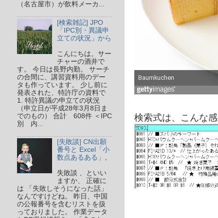
（名古屋市）が飲料メーカ...
[検索雑記] JPO
「IPC別・異議申
立ての状況」から
こんにちは。サー
チャーの酒井で
す。 今日は長野内勤。 サーチ
の合間に、講習資料用のデー
タも作っています。 少し前に
発表された、特許庁の資料で
1. 特許異議の申立ての状況
（申立日が平成28年3月8日ま
検索式は、こんな感
でのもの） 合計 608件 ＜IPC
別 内...
[失敗談] CN出願
番号と Excel「小
数点あるある」。
失敗談 、といい
ますか、 正確に
は 「失敗しそうになった話」
なんですけどね。 昨日、中国
の公報番号を含むリストを扱
っておりました。 作業データ