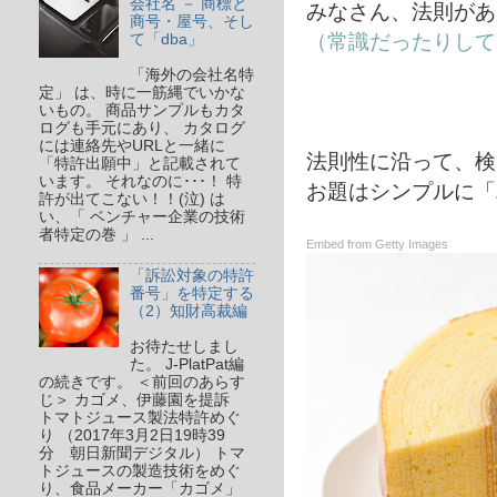
会社名 － 商標と
みなさん、法則があ
商号・屋号、そし
（常識だったりして
て「dba」
「海外の会社名特
定」 は、時に一筋縄でいかな
いもの。 商品サンプルもカタ
ログも手元にあり、 カタログ
には連絡先やURLと一緒に
法則性に沿って、検
「特許出願中」と記載されて
います。 それなのに･･･！ 特
お題はシンプルに「
許が出てこない！！(泣) は
い、「 ベンチャー企業の技術
者特定の巻 」 ...
Embed from Getty Images
「訴訟対象の特許
番号」を特定する
（2）知財高裁編
お待たせしまし
た。 J-PlatPat編
の続きです。 ＜前回のあらす
じ＞ カゴメ、伊藤園を提訴
トマトジュース製法特許めぐ
り （2017年3月2日19時39
分 朝日新聞デジタル） トマ
トジュースの製造技術をめぐ
り、食品メーカー「カゴメ」