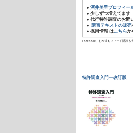
●
酒井美里プロフィー
●
少しずつ増えてます 
●
代行特許調査のお問
●
講習テキストの販売
●
採用情報 は
こちら
か
Facebook、お友達もフィード購読
特許調査入門―改訂版