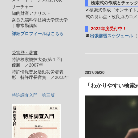
検索式の作成とチェッ
サーチャー
✔検索式作成（オンサイト／
知的財産アナリスト
式の良い点・改良点のコメ
奈良先端科学技術大学院大学
｜非常勤講師
2022年度受付中！
詳細プロフィールはこちら
📆
出張講習スケジュール
（
受賞歴・著書
特許検索競技大会(第１回)
優勝 ／2007年
特許情報普及活動功労者表
2017/06/20
彰 特許庁長官賞 ／2018年
「わかりやすい検索
特許調査入門 第三版