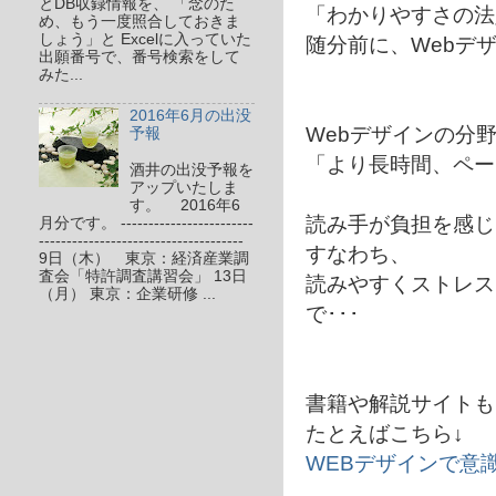
とDB収録情報を、 「念のた
「わかりやすさの法
め、もう一度照合しておきま
しょう」と Excelに入っていた
随分前に、Webデ
出願番号で、番号検索をして
みた...
2016年6月の出没
Webデザインの分
予報
「より長時間、ペー
酒井の出没予報を
アップいたしま
す。 2016年6
読み手が負担を感じ
月分です。 ------------------------
-------------------------------------
すなわち、
9日（木） 東京：経済産業調
査会「特許調査講習会」 13日
読みやすくストレス
（月） 東京：企業研修 ...
で･･･
書籍や解説サイトも
たとえばこちら↓
WEBデザインで意