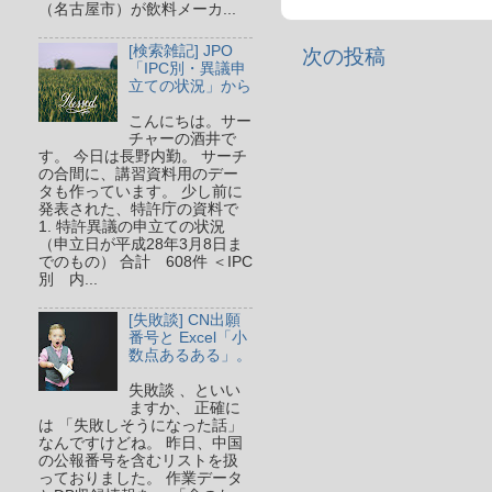
（名古屋市）が飲料メーカ...
[検索雑記] JPO
次の投稿
「IPC別・異議申
立ての状況」から
こんにちは。サー
チャーの酒井で
す。 今日は長野内勤。 サーチ
の合間に、講習資料用のデー
タも作っています。 少し前に
発表された、特許庁の資料で
1. 特許異議の申立ての状況
（申立日が平成28年3月8日ま
でのもの） 合計 608件 ＜IPC
別 内...
[失敗談] CN出願
番号と Excel「小
数点あるある」。
失敗談 、といい
ますか、 正確に
は 「失敗しそうになった話」
なんですけどね。 昨日、中国
の公報番号を含むリストを扱
っておりました。 作業データ