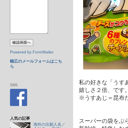
Powered by FormMailer.
幅広のメールフォームはこち
ら
私の好きな「うす
SNS
嬉しさ２倍、です
※うすあじ＝昆布
人気の記事
スーパーの袋をぶ
海外の出願人名／