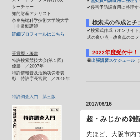
✔
無効資料調査用に整理す
サーチャー
✔侵害予防調査用に整理す
知的財産アナリスト
奈良先端科学技術大学院大学
検索式の作成とチ
｜非常勤講師
✔検索式作成（オンサイト／
詳細プロフィールはこちら
式の良い点・改良点のコメ
2022年度受付中！
受賞歴・著書
特許検索競技大会(第１回)
📆
出張講習スケジュール
（
優勝 ／2007年
特許情報普及活動功労者表
彰 特許庁長官賞 ／2018年
特許調査入門 第三版
2017/06/16
超・みじかめ雑
先ほど、大阪市内