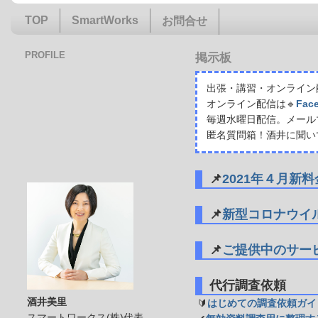
TOP
SmartWorks
お問合せ
PROFILE
掲示板
出張・講習・オンライン配
オンライン配信は🔹
Fac
毎週水曜日配信。メール
匿名質問箱！酒井に聞い
📌
2021年４月新
📌
新型コロナウイ
📌
ご提供中のサー
代行調査依頼
酒井美里
🔰
はじめての調査依頼ガイ
スマートワークス(株)代表