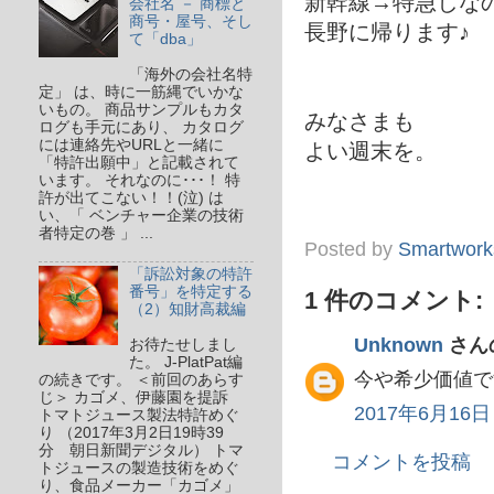
新幹線→特急しなの
会社名 － 商標と
商号・屋号、そし
長野に帰ります♪
て「dba」
「海外の会社名特
定」 は、時に一筋縄でいかな
いもの。 商品サンプルもカタ
みなさまも
ログも手元にあり、 カタログ
には連絡先やURLと一緒に
よい週末を。
「特許出願中」と記載されて
います。 それなのに･･･！ 特
許が出てこない！！(泣) は
い、「 ベンチャー企業の技術
者特定の巻 」 ...
Posted by
Smartwork
「訴訟対象の特許
番号」を特定する
1 件のコメント:
（2）知財高裁編
Unknown
さんの
お待たせしまし
た。 J-PlatPat編
今や希少価値で
の続きです。 ＜前回のあらす
じ＞ カゴメ、伊藤園を提訴
2017年6月16日 
トマトジュース製法特許めぐ
り （2017年3月2日19時39
分 朝日新聞デジタル） トマ
コメントを投稿
トジュースの製造技術をめぐ
り、食品メーカー「カゴメ」