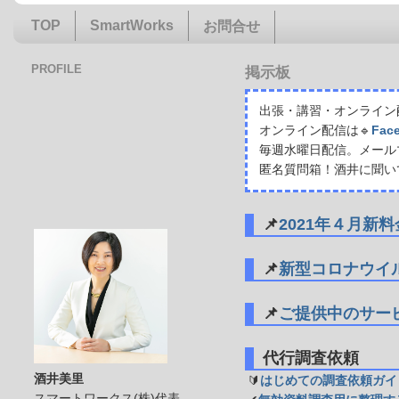
TOP
SmartWorks
お問合せ
PROFILE
掲示板
出張・講習・オンライン配
オンライン配信は🔹
Fac
毎週水曜日配信。メール
匿名質問箱！酒井に聞い
📌
2021年４月新
📌
新型コロナウイ
📌
ご提供中のサー
代行調査依頼
酒井美里
🔰
はじめての調査依頼ガイ
スマートワークス(株)代表