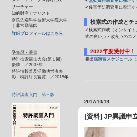
✔
無効資料調査用に整理す
サーチャー
✔侵害予防調査用に整理す
知的財産アナリスト
奈良先端科学技術大学院大学
検索式の作成とチ
｜非常勤講師
✔検索式作成（オンサイト／
詳細プロフィールはこちら
式の良い点・改良点のコメ
2022年度受付中！
受賞歴・著書
特許検索競技大会(第１回)
📆
出張講習スケジュール
（
優勝 ／2007年
特許情報普及活動功労者表
彰 特許庁長官賞 ／2018年
特許調査入門 第三版
2017/10/19
[資料] JP異議申立