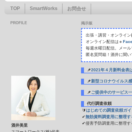
TOP
SmartWorks
お問合せ
PROFILE
掲示板
出張・講習・オンライン配
オンライン配信は🔹
Fac
毎週水曜日配信。メール
匿名質問箱！酒井に聞い
📌
2021年４月新料金
📌
新型コロナウイルス
📌
ご提供中のサービス
代行調査依頼
🔰
はじめての調査依頼ガイ
✔
無効資料調査用に整理す
✔侵害予防調査用に整理す
酒井美里
スマートワークス(株)代表