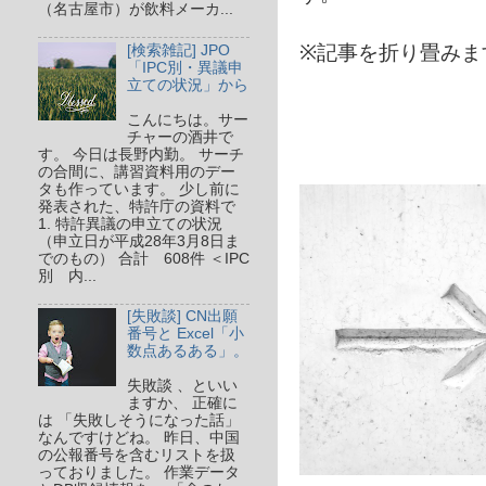
（名古屋市）が飲料メーカ...
※記事を折り畳みま
[検索雑記] JPO
「IPC別・異議申
立ての状況」から
こんにちは。サー
チャーの酒井で
す。 今日は長野内勤。 サーチ
の合間に、講習資料用のデー
タも作っています。 少し前に
発表された、特許庁の資料で
1. 特許異議の申立ての状況
（申立日が平成28年3月8日ま
でのもの） 合計 608件 ＜IPC
別 内...
[失敗談] CN出願
番号と Excel「小
数点あるある」。
失敗談 、といい
ますか、 正確に
は 「失敗しそうになった話」
なんですけどね。 昨日、中国
の公報番号を含むリストを扱
っておりました。 作業データ