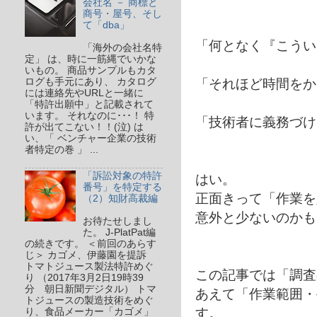
会社名 － 商標と
商号・屋号、そし
て「dba」
「何となく『こうい
「海外の会社名特
定」 は、時に一筋縄でいかな
いもの。 商品サンプルもカタ
「それほど時間をか
ログも手元にあり、 カタログ
には連絡先やURLと一緒に
「特許出願中」と記載されて
います。 それなのに･･･！ 特
「技術者に義務づけ
許が出てこない！！(泣) は
い、「 ベンチャー企業の技術
者特定の巻 」 ...
「訴訟対象の特許
はい。
番号」を特定する
正面きって「作業を
（2）知財高裁編
意外と少ないのかも
お待たせしまし
た。 J-PlatPat編
の続きです。 ＜前回のあらす
じ＞ カゴメ、伊藤園を提訴
トマトジュース製法特許めぐ
この記事では「調査
り （2017年3月2日19時39
分 朝日新聞デジタル） トマ
あえて「作業範囲・
トジュースの製造技術をめぐ
す。
り、食品メーカー「カゴメ」