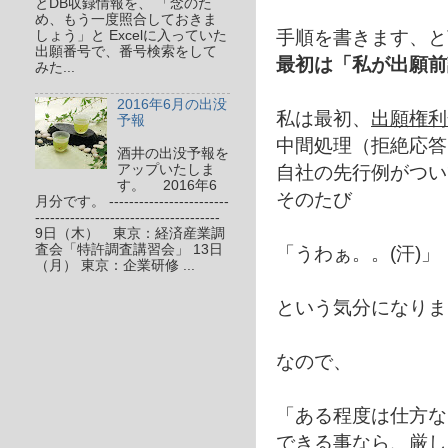
とDB収録情報を、 「念のた
め、もう一度照合しておきま
手順を書きます、と
しょう」と Excelに入っていた
出願番号で、番号検索をして
最初は「私が出願前
みた...
2016年6月の出没
私は最初、
出願権利
予報
中間処理（拒絶応答
酒井の出没予報を
自社の先行例がつい
アップいたしま
す。 2016年6
そのたび
月分です。 ------------------------
-------------------------------------
9日（木） 東京：経済産業調
査会「特許調査講習会」 13日
「うわぁ。。(汗)」
（月） 東京：企業研修 ...
という気分になりま
なので、
「ある程度は仕方な
できる事なら、厳し