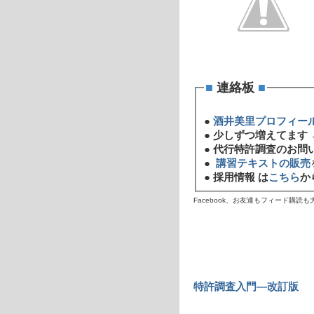
■
連絡板
■
●
酒井美里プロフィー
●
少しずつ増えてます 
●
代行特許調査のお問
●
講習テキストの販売
●
採用情報 は
こちら
か
Facebook、お友達もフィード購読
特許調査入門―改訂版