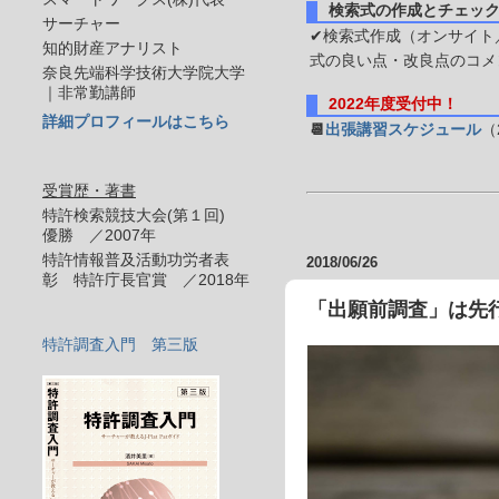
検索式の作成とチェッ
サーチャー
✔検索式作成（オンサイト／
知的財産アナリスト
式の良い点・改良点のコメ
奈良先端科学技術大学院大学
｜非常勤講師
2022年度受付中！
詳細プロフィールはこちら
📆
出張講習スケジュール
（
受賞歴・著書
特許検索競技大会(第１回)
優勝 ／2007年
特許情報普及活動功労者表
2018/06/26
彰 特許庁長官賞 ／2018年
「出願前調査」は先
特許調査入門 第三版