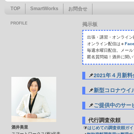
TOP
SmartWorks
お問合せ
PROFILE
掲示板
出張・講習・オンライン配
オンライン配信は🔹
Fac
毎週水曜日配信。メール
匿名質問箱！酒井に聞い
📌
2021年４月新
📌
新型コロナウイ
📌
ご提供中のサー
代行調査依頼
酒井美里
🔰
はじめての調査依頼ガイ
スマートワークス(株)代表