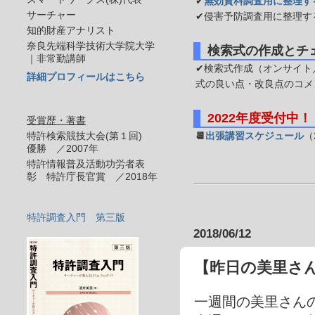
✔
無効資料調査用に整理す
サーチャー
✔侵害予防調査用に整理す
知的財産アナリスト
奈良先端科学技術大学院大学
検索式の作成とチ
｜非常勤講師
✔検索式作成（オンサイト／
詳細プロフィールはこちら
式の良い点・改良点のコメ
2022年度受付中！
受賞歴・著書
特許検索競技大会(第１回)
📆
出張講習スケジュール
（
優勝 ／2007年
特許情報普及活動功労者表
彰 特許庁長官賞 ／2018年
特許調査入門 第三版
2018/06/12
【昨日の美里さ
一週間の美里さん