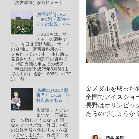
（名古屋市）が飲料メーカ...
[検索雑記] JPO
「IPC別・異議申
立ての状況」から
こんにちは。サー
チャーの酒井で
す。 今日は長野内勤。 サーチ
の合間に、講習資料用のデー
タも作っています。 少し前に
発表された、特許庁の資料で
1. 特許異議の申立ての状況
（申立日が平成28年3月8日ま
でのもの） 合計 608件 ＜IPC
別 内...
金メダルを取った
[失敗談] CN出願
番号と Excel「小
全国でアイスショ
数点あるある」。
長野はオリンピッ
失敗談 、といい
あるのでしょうか
ますか、 正確に
は 「失敗しそうになった話」
なんですけどね。 昨日、中国
の公報番号を含むリストを扱
っておりました。 作業データ