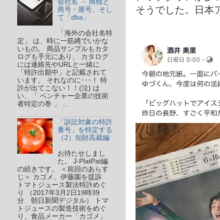
会社名 － 商標と
そうでした。日本
商号・屋号、そし
て「dba」
「海外の会社名特
定」 は、時に一筋縄でいかな
いもの。 商品サンプルもカタ
ログも手元にあり、 カタログ
には連絡先やURLと一緒に
「特許出願中」と記載されて
います。 それなのに･･･！ 特
許が出てこない！！(泣) は
い、「 ベンチャー企業の技術
者特定の巻 」 ...
「訴訟対象の特許
番号」を特定する
（2）知財高裁編
お待たせしまし
た。 J-PlatPat編
の続きです。 ＜前回のあらす
じ＞ カゴメ、伊藤園を提訴
トマトジュース製法特許めぐ
り （2017年3月2日19時39
分 朝日新聞デジタル） トマ
トジュースの製造技術をめぐ
り、食品メーカー「カゴメ」