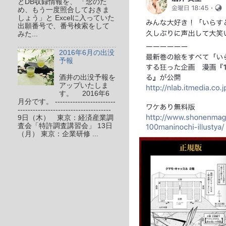
とDB収録情報を、 「念のた
め、もう一度照合しておきま
しょう」と Excelに入っていた
出願番号で、番号検索をして
みた...
2016年6月の出没
予報
酒井の出没予報を
アップいたしま
す。 2016年6
月分です。 ------------------------
-------------------------------------
9日（木） 東京：経済産業調
査会「特許調査講習会」 13日
（月） 東京：企業研修 ...