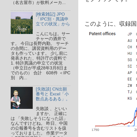
（名古屋市）が飲料メーカ...
[検索雑記] JPO
「IPC別・異議申
このように、収録国
立ての状況」から
こんにちは。サー
チャーの酒井で
す。 今日は長野内勤。 サーチ
の合間に、講習資料用のデー
タも作っています。 少し前に
発表された、特許庁の資料で
1. 特許異議の申立ての状況
（申立日が平成28年3月8日ま
でのもの） 合計 608件 ＜IPC
別 内...
[失敗談] CN出願
番号と Excel「小
数点あるある」。
失敗談 、といい
ますか、 正確に
は 「失敗しそうになった話」
なんですけどね。 昨日、中国
の公報番号を含むリストを扱
っておりました。 作業データ