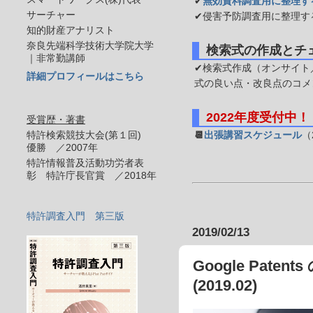
✔
無効資料調査用に整理す
サーチャー
✔侵害予防調査用に整理す
知的財産アナリスト
奈良先端科学技術大学院大学
検索式の作成とチ
｜非常勤講師
✔検索式作成（オンサイト／
詳細プロフィールはこちら
式の良い点・改良点のコメ
2022年度受付中！
受賞歴・著書
特許検索競技大会(第１回)
📆
出張講習スケジュール
（
優勝 ／2007年
特許情報普及活動功労者表
彰 特許庁長官賞 ／2018年
特許調査入門 第三版
2019/02/13
Google Pat
(2019.02)