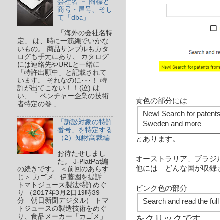
会社名 － 商標と
商号・屋号、そし
て「dba」
「海外の会社名特
定」 は、時に一筋縄でいかな
いもの。 商品サンプルもカタ
ログも手元にあり、 カタログ
には連絡先やURLと一緒に
「特許出願中」と記載されて
います。 それなのに･･･！ 特
許が出てこない！！(泣) は
い、「 ベンチャー企業の技術
黄色の部分には
者特定の巻 」 ...
New! Search for patent
「訴訟対象の特許
Sweden and more
番号」を特定する
（2）知財高裁編
とあります。
お待たせしまし
オーストラリア、ブラジ
た。 J-PlatPat編
他には どんな国が収録
の続きです。 ＜前回のあらす
じ＞ カゴメ、伊藤園を提訴
トマトジュース製法特許めぐ
ピンク色の部分
り （2017年3月2日19時39
分 朝日新聞デジタル） トマ
Search and read the full
トジュースの製造技術をめぐ
り、食品メーカー「カゴメ」
をクリックです。