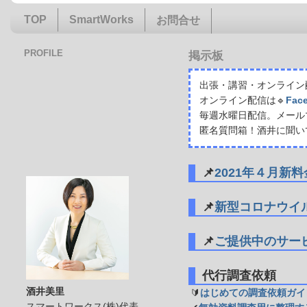
TOP
SmartWorks
お問合せ
PROFILE
掲示板
出張・講習・オンライン配
オンライン配信は🔹
Fac
毎週水曜日配信。メール
匿名質問箱！酒井に聞い
📌
2021年４月新
📌
新型コロナウイ
📌
ご提供中のサー
代行調査依頼
酒井美里
🔰
はじめての調査依頼ガイ
スマートワークス(株)代表