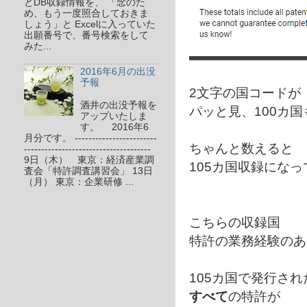
とDB収録情報を、 「念のた
め、もう一度照合しておきま
しょう」と Excelに入っていた
出願番号で、番号検索をして
みた...
2016年6月の出没
予報
2文字の国コードが
酒井の出没予報を
パッと見、100カ
アップいたしま
す。 2016年6
月分です。 ------------------------
ちゃんと数えると 
-------------------------------------
9日（木） 東京：経済産業調
105カ国収録にな
査会「特許調査講習会」 13日
（月） 東京：企業研修 ...
こちらの収録国
特許の業務経験のあ
105カ国で発行され
すべて
の特許が