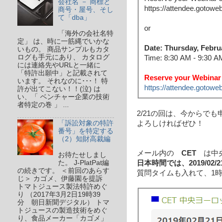
会社名 － 商標と
https://attendee.gotow
商号・屋号、そし
て「dba」
or
「海外の会社名特
定」 は、時に一筋縄でいかな
Date: Thursday, Febru
いもの。 商品サンプルもカタ
ログも手元にあり、 カタログ
Time: 8:30 AM - 9:30 
には連絡先やURLと一緒に
「特許出願中」と記載されて
Reserve your Webinar 
います。 それなのに･･･！ 特
https://attendee.gotow
許が出てこない！！(泣) は
い、「 ベンチャー企業の技術
者特定の巻 」 ...
2/21の回は、今からでも
よろしければぜひ！
「訴訟対象の特許
番号」を特定する
（2）知財高裁編
メール内の
CET
は中央
お待たせしまし
日本時間では、2019/02/21
た。 J-PlatPat編
の続きです。 ＜前回のあらす
質問タイムも入れて、1
じ＞ カゴメ、伊藤園を提訴
トマトジュース製法特許めぐ
り （2017年3月2日19時39
分 朝日新聞デジタル） トマ
トジュースの製造技術をめぐ
り、食品メーカー「カゴメ」