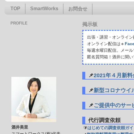
TOP
SmartWorks
お問合せ
PROFILE
掲示板
出張・講習・オンライン配
オンライン配信は🔹
Fac
毎週水曜日配信。メール
匿名質問箱！酒井に聞い
📌
2021年４月新
📌
新型コロナウイ
📌
ご提供中のサー
代行調査依頼
酒井美里
🔰
はじめての調査依頼ガイ
スマートワークス(株)代表