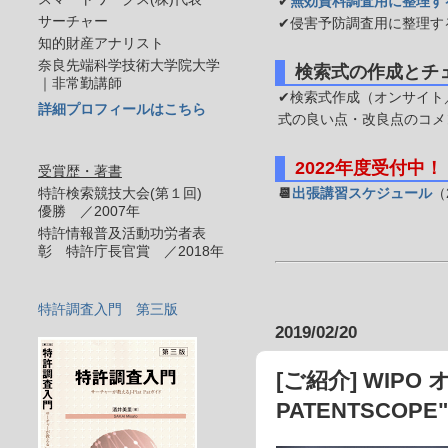
✔
無効資料調査用に整理す
サーチャー
✔侵害予防調査用に整理す
知的財産アナリスト
奈良先端科学技術大学院大学
検索式の作成とチ
｜非常勤講師
✔検索式作成（オンサイト／
詳細プロフィールはこちら
式の良い点・改良点のコメ
2022年度受付中！
受賞歴・著書
特許検索競技大会(第１回)
📆
出張講習スケジュール
（
優勝 ／2007年
特許情報普及活動功労者表
彰 特許庁長官賞 ／2018年
特許調査入門 第三版
2019/02/20
[ご紹介] WIPO
PATENTSCOPE"