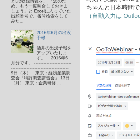
とDB収録情報を、 「念のた
ちゃんと日本時間で
め、もう一度照合しておきま
しょう」と Excelに入っていた
（自動入力は Out
出願番号で、番号検索をして
みた...
2016年6月の出没
予報
酒井の出没予報を
アップいたしま
す。 2016年6
月分です。 ------------------------
-------------------------------------
9日（木） 東京：経済産業調
査会「特許調査講習会」 13日
（月） 東京：企業研修 ...