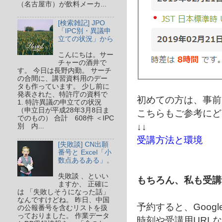
（名古屋市）が飲料メーカ...
[検索雑記] JPO
「IPC別・異議申
立ての状況」から
こんにちは。サー
チャーの酒井で
す。 今日は長野内勤。 サーチ
の合間に、講習資料用のデー
タも作っています。 少し前に
発表された、特許庁の資料で
初めての方は、事前
1. 特許異議の申立ての状況
（申立日が平成28年3月8日ま
こちらもご参考にど
でのもの） 合計 608件 ＜IPC
↓↓
別 内...
受講方法と環境
[失敗談] CN出願
番号と Excel「小
数点あるある」。
失敗談 、といい
もちろん、私も受講
ますか、 正確に
は 「失敗しそうになった話」
なんですけどね。 昨日、中国
予約すると、Goog
の公報番号を含むリストを扱
っておりました。 作業データ
時刻や受講用URL