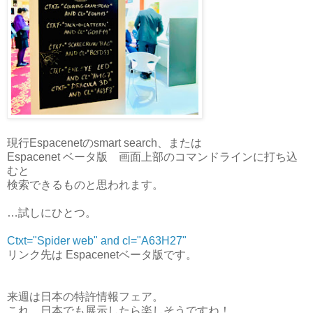
現行Espacenetのsmart search、または
Espacenet ベータ版 画面上部のコマンドラインに打ち込
むと
検索できるものと思われます。
…試しにひとつ。
Ctxt="Spider web" and cl="A63H27"
リンク先は Espacenetベータ版です。
来週は日本の特許情報フェア。
これ、日本でも展示したら楽しそうですね！