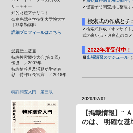
✔
無効資料調査用に整理す
サーチャー
✔侵害予防調査用に整理す
知的財産アナリスト
奈良先端科学技術大学院大学
検索式の作成とチ
｜非常勤講師
✔検索式作成（オンサイト／
詳細プロフィールはこちら
式の良い点・改良点のコメ
2022年度受付中！
受賞歴・著書
特許検索競技大会(第１回)
📆
出張講習スケジュール
（
優勝 ／2007年
特許情報普及活動功労者表
彰 特許庁長官賞 ／2018年
特許調査入門 第三版
2020/07/01
【掲載情報】" 
のは、 明確な