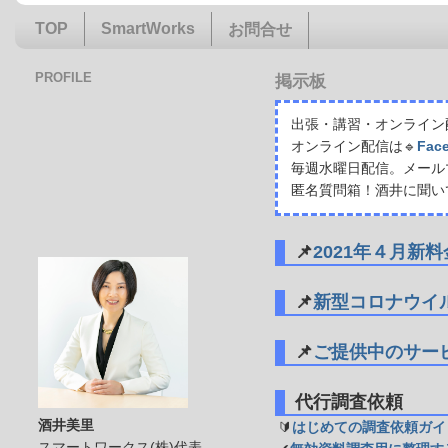
TOP
SmartWorks
お問合せ
PROFILE
掲示板
出張・講習・オンライン配
オンライン配信は🔹
Fac
毎週水曜日配信。メール
匿名質問箱！酒井に聞い
📌
2021年４月新
📌
新型コロナウイ
📌
ご提供中のサー
代行調査依頼
酒井美里
🔰
はじめての調査依頼ガイ
スマートワークス(株)代表