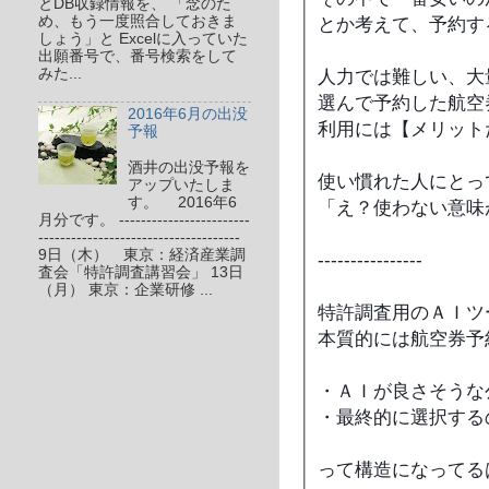
とDB収録情報を、 「念のた
め、もう一度照合しておきま
とか考えて、予約す
しょう」と Excelに入っていた
出願番号で、番号検索をして
みた...
人力では難しい、大
選んで予約した航空
2016年6月の出没
利用には【メリット
予報
酒井の出没予報を
使い慣れた人にとっ
アップいたしま
す。 2016年6
「え？使わない意味
月分です。 ------------------------
-------------------------------------
9日（木） 東京：経済産業調
----------------
査会「特許調査講習会」 13日
（月） 東京：企業研修 ...
特許調査用のＡＩツ
本質的には航空券予
・ＡＩが良さそうな
・最終的に選択する
って構造になってる