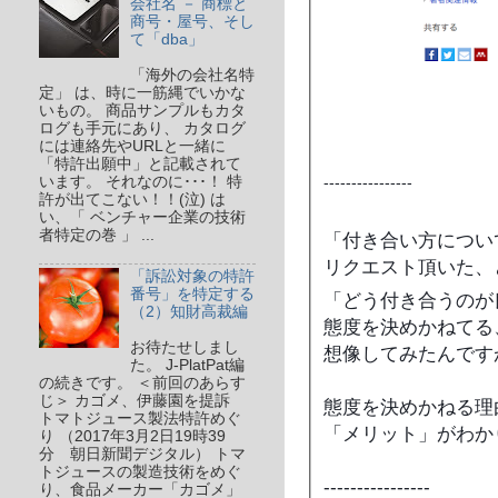
会社名 － 商標と
商号・屋号、そし
て「dba」
「海外の会社名特
定」 は、時に一筋縄でいかな
いもの。 商品サンプルもカタ
ログも手元にあり、 カタログ
には連絡先やURLと一緒に
「特許出願中」と記載されて
います。 それなのに･･･！ 特
----------------
許が出てこない！！(泣) は
い、「 ベンチャー企業の技術
者特定の巻 」 ...
「付き合い方につい
リクエスト頂いた、
「訴訟対象の特許
番号」を特定する
「どう付き合うのが
（2）知財高裁編
態度を決めかねてる
お待たせしまし
想像してみたんです
た。 J-PlatPat編
の続きです。 ＜前回のあらす
じ＞ カゴメ、伊藤園を提訴
態度を決めかねる理
トマトジュース製法特許めぐ
「メリット」がわか
り （2017年3月2日19時39
分 朝日新聞デジタル） トマ
トジュースの製造技術をめぐ
----------------
り、食品メーカー「カゴメ」