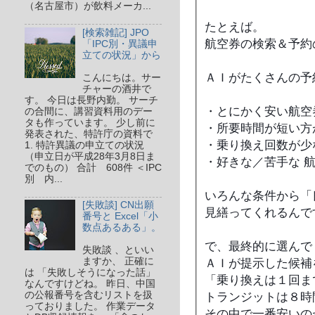
（名古屋市）が飲料メーカ...
たとえば。
[検索雑記] JPO
航空券の検索＆予約
「IPC別・異議申
立ての状況」から
ＡＩがたくさんの予
こんにちは。サー
チャーの酒井で
す。 今日は長野内勤。 サーチ
・とにかく安い航空
の合間に、講習資料用のデー
タも作っています。 少し前に
・所要時間が短い方
発表された、特許庁の資料で
・乗り換え回数が少
1. 特許異議の申立ての状況
（申立日が平成28年3月8日ま
・好きな／苦手な 
でのもの） 合計 608件 ＜IPC
別 内...
いろんな条件から「
[失敗談] CN出願
見繕ってくれるんで
番号と Excel「小
数点あるある」。
で、最終的に選んで
失敗談 、といい
ますか、 正確に
ＡＩが提示した候補
は 「失敗しそうになった話」
「乗り換えは１回ま
なんですけどね。 昨日、中国
の公報番号を含むリストを扱
トランジットは８時
っておりました。 作業データ
その中で一番安い