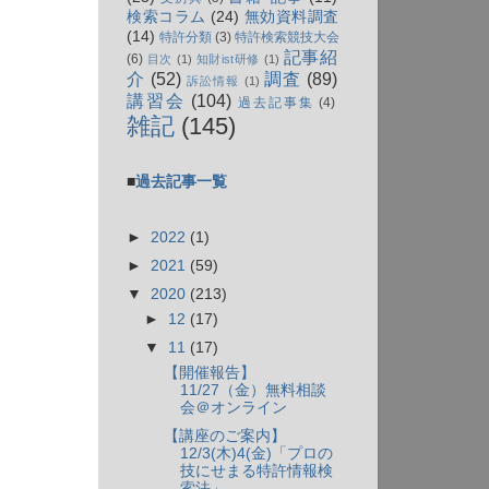
検索コラム
(24)
無効資料調査
(14)
特許分類
(3)
特許検索競技大会
記事紹
(6)
目次
(1)
知財ist研修
(1)
介
(52)
調査
(89)
訴訟情報
(1)
講習会
(104)
過去記事集
(4)
雑記
(145)
■
過去記事一覧
►
2022
(1)
►
2021
(59)
▼
2020
(213)
►
12
(17)
▼
11
(17)
【開催報告】
11/27（金）無料相談
会＠オンライン
【講座のご案内】
12/3(木)4(金)「プロの
技にせまる特許情報検
索法」