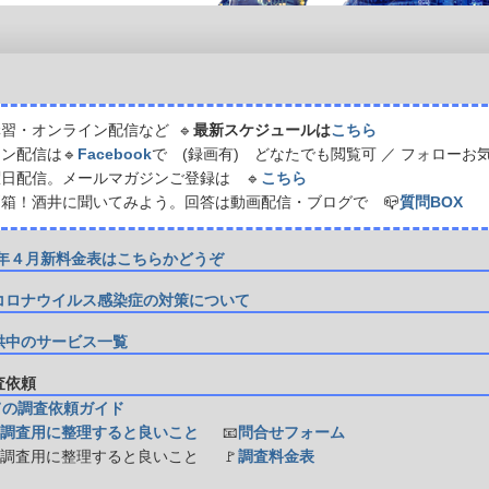
習・オンライン配信など 🔹
最新スケジュールは
こちら
ン配信は🔹
Facebook
で (録画有) どなたでも閲覧可 ／ フォローお
日配信。メールマガジンご登録は 🔹
こちら
箱！酒井に聞いてみよう。回答は動画配信・ブログで 📪
質問BOX
21年４月新料金表はこちらかどうぞ
コロナウイルス感染症の対策について
供中のサービス一覧
調査依頼
ての調査依頼ガイド
調査用に整理すると良いこと
📧
問合せフォーム
防調査用に整理すると良いこと
🚩
調査料金表