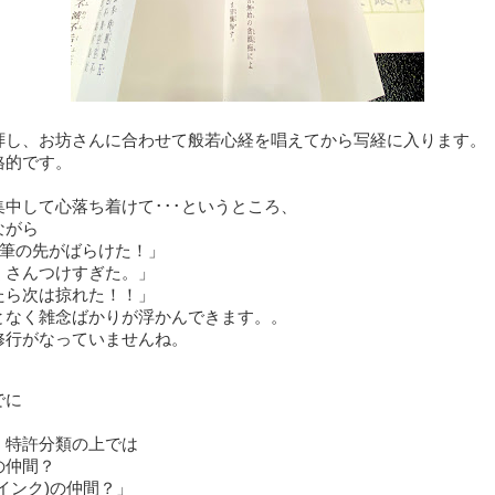
拝し、お坊さんに合わせて般若心経を唱えてから写経に入ります。
格的です。
集中して心落ち着けて･･･というところ、
ながら
･筆の先がばらけた！」
くさんつけすぎた。」
たら次は掠れた！！」
となく雑念ばかりが浮かんできます。。
修行がなっていませんね。
でに
、特許分類の上では
仲間？
インク)の仲間？」