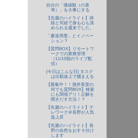
自分の「価値観（の基
準）」を大事にする
【先週のハイライト】掃
除と写経で身も心も清
められる週末でした。
「書道用墨」とイノベー
ション？
【質問BOX】リモートワ
ークでの業務管理
（11/10朝のライブ配
信）
[今日はこんな日] タスク
は出勤途上で捕まえる
【募集中！！酒井美里の
何でも質問BOX】検索
にも関係アリ！正解を
聞きだす方法！？
【先週のハイライト】テ
レワーク＠長野が人気
急上昇
【先週のハイライト】長
野の自然をおすそ分け
します