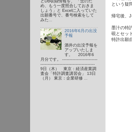
とDB収録情報を、 「念のた
という疑
め、もう一度照合しておきま
しょう」と Excelに入っていた
出願番号で、番号検索をして
帰宅後、J
みた...
墨汁の特
2016年6月の出没
硯とセッ
予報
特許出願
酒井の出没予報を
アップいたしま
す。 2016年6
月分です。 ------------------------
-------------------------------------
9日（木） 東京：経済産業調
査会「特許調査講習会」 13日
（月） 東京：企業研修 ...