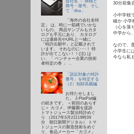
会社名 － 商標と
30分前
商号・屋号、そし
て「dba」
小中学校
「海外の会社名特
確か 小
定」 は、時に一筋縄でいかな
（心を落ち
いもの。 商品サンプルもカタ
中学から
ログも手元にあり、 カタログ
には連絡先やURLと一緒に
「特許出願中」と記載されて
なので、
います。 それなのに･･･！ 特
小学生に
許が出てこない！！(泣) は
今なら私
い、「 ベンチャー企業の技術
者特定の巻 」 ...
「訴訟対象の特許
番号」を特定する
（2）知財高裁編
お待たせしまし
た。 J-PlatPat編
の続きです。 ＜前回のあらす
じ＞ カゴメ、伊藤園を提訴
トマトジュース製法特許めぐ
り （2017年3月2日19時39
分 朝日新聞デジタル） トマ
トジュースの製造技術をめぐ
り、食品メーカー「カゴメ」