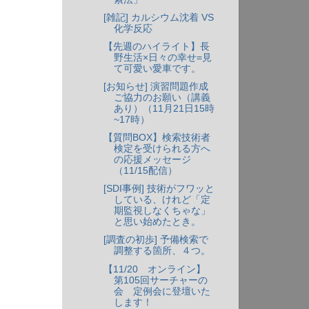
[雑記] カルシウム沈着 VS
化学反応
【先週のハイライト】長
野生活×日々の幸せ=見
て可愛い愛車です。
[お知らせ] 演習問題作成
ご協力のお願い（講義
あり）（11月21日15時
~17時）
【質問BOX】検索技術者
検定を受けられる方へ
の応援メッセージ
（11/15配信）
[SDI事例] 技術がフワッと
している、けれど「定
期監視しなくちゃな」
と思い始めたとき。
[調査の初歩] 予備検索で
調整する箇所、４つ。
【11/20 オンライン】
第105回サーチャーの
会 定例会に登壇いた
します！