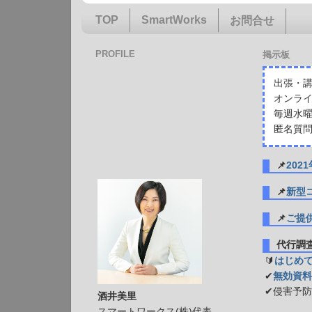
TOP
SmartWorks
お問合せ
PROFILE
掲示板
出張・講
オンライ
毎週水曜
匿名質問
📌
20
📌
新型
📌
ご提
代行
🔰
はじめ
✔
無効資料
✔侵害予
酒井美里
スマートワークス(株)代表