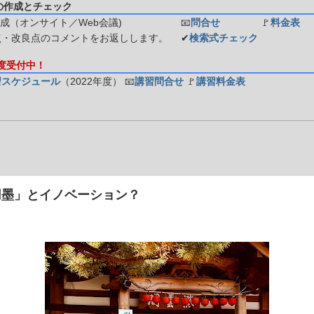
の作成とチェック
成（オンサイト／Web会議)
📧
問合せ
🚩
料金表
点・改良点のコメントをお返しします。
✔
検索式チェック
年度受付中！
習スケジュール
（2022年度）
📧
講習問合せ
🚩
講習料金表
用墨」とイノベーション？