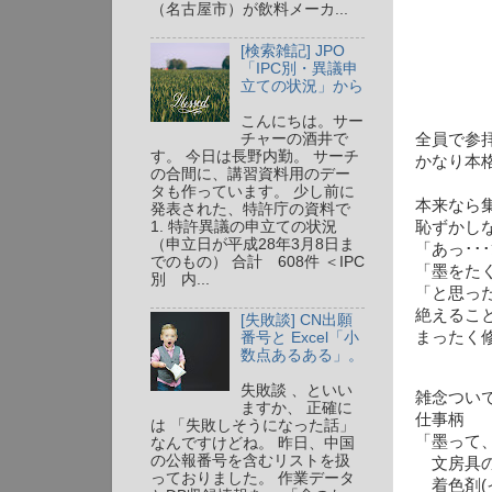
（名古屋市）が飲料メーカ...
[検索雑記] JPO
「IPC別・異議申
立ての状況」から
こんにちは。サー
チャーの酒井で
全員で参
す。 今日は長野内勤。 サーチ
かなり本
の合間に、講習資料用のデー
タも作っています。 少し前に
本来なら
発表された、特許庁の資料で
1. 特許異議の申立ての状況
恥ずかし
（申立日が平成28年3月8日ま
「あっ･･
でのもの） 合計 608件 ＜IPC
「墨をた
別 内...
「と思っ
絶えるこ
[失敗談] CN出願
まったく
番号と Excel「小
数点あるある」。
失敗談 、といい
雑念つい
ますか、 正確に
仕事柄
は 「失敗しそうになった話」
「墨って
なんですけどね。 昨日、中国
の公報番号を含むリストを扱
文房具の
っておりました。 作業データ
着色剤(