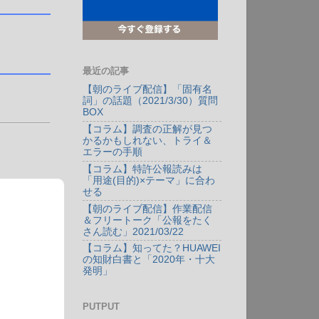
最近の記事
【朝のライブ配信】「固有名
詞」の話題（2021/3/30）質問
BOX
【コラム】調査の正解が見つ
かるかもしれない、トライ＆
エラーの手順
【コラム】特許公報読みは
「用途(目的)×テーマ」に合わ
せる
【朝のライブ配信】作業配信
＆フリートーク「公報をたく
さん読む」2021/03/22
【コラム】知ってた？HUAWEI
の知財白書と「2020年・十大
発明」
PUTPUT