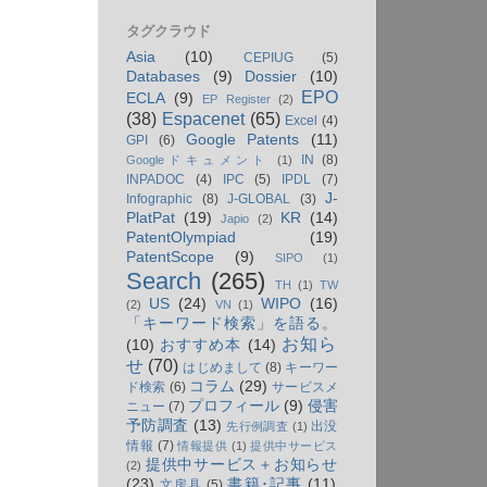
タグクラウド
Asia
(10)
CEPIUG
(5)
Databases
(9)
Dossier
(10)
EPO
ECLA
(9)
EP Register
(2)
(38)
Espacenet
(65)
Excel
(4)
Google Patents
(11)
GPI
(6)
IN
(8)
Googleドキュメント
(1)
INPADOC
(4)
IPC
(5)
IPDL
(7)
J-
Infographic
(8)
J-GLOBAL
(3)
PlatPat
(19)
KR
(14)
Japio
(2)
PatentOlympiad
(19)
PatentScope
(9)
SIPO
(1)
Search
(265)
TH
(1)
TW
US
(24)
WIPO
(16)
(2)
VN
(1)
「キーワード検索」を語る。
お知ら
(10)
おすすめ本
(14)
せ
(70)
はじめまして
(8)
キーワー
コラム
(29)
ド検索
(6)
サービスメ
プロフィール
(9)
侵害
ニュー
(7)
予防調査
(13)
出没
先行例調査
(1)
情報
(7)
情報提供
(1)
提供中サービス
提供中サービス＋お知らせ
(2)
(23)
書籍･記事
(11)
文房具
(5)