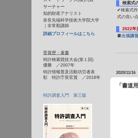
検索式
サーチャー
✔検索式作
知的財産アナリスト
式の良い
奈良先端科学技術大学院大学
｜非常勤講師
2022
詳細プロフィールはこちら
📆
出張講
受賞歴・著書
特許検索競技大会(第１回)
優勝 ／2007年
特許情報普及活動功労者表
2020/11/16
彰 特許庁長官賞 ／2018年
「書道
特許調査入門 第三版