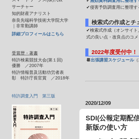
✔
無効資料調査用に整理す
サーチャー
✔侵害予防調査用に整理す
知的財産アナリスト
奈良先端科学技術大学院大学
検索式の作成とチ
｜非常勤講師
✔検索式作成（オンサイト／
詳細プロフィールはこちら
式の良い点・改良点のコメ
2022年度受付中！
受賞歴・著書
特許検索競技大会(第１回)
📆
出張講習スケジュール
（
優勝 ／2007年
特許情報普及活動功労者表
彰 特許庁長官賞 ／2018年
特許調査入門 第三版
2020/12/09
SDI(公報定期
新版の使い方