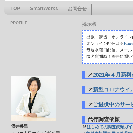
TOP
SmartWorks
お問合せ
PROFILE
掲示板
出張・講習・オンライン配
オンライン配信は🔹
Fac
毎週水曜日配信。メール
匿名質問箱！酒井に聞い
📌
2021年４月新
📌
新型コロナウイ
📌
ご提供中のサー
代行調査依頼
酒井美里
🔰
はじめての調査依頼ガイ
スマートワークス(株)代表