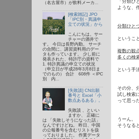
「分類ひ
（名古屋市）が飲料メーカ...
ような、
[検索雑記] JPO
「IPC別・異議申
立ての状況」から
分類ひと
こんにちは。サー
というこ
チャーの酒井で
す。 今日は長野内勤。 サーチ
の合間に、講習資料用のデー
複数の観
タも作っています。 少し前に
多くの検
発表された、特許庁の資料で
1. 特許異議の申立ての状況
（申立日が平成28年3月8日ま
という手
でのもの） 合計 608件 ＜IPC
別 内...
その分、
[失敗談] CN出願
試し検索
番号と Excel「小
数点あるある」。
って思っ
失敗談 、といい
ますか、 正確に
うーん。
は 「失敗しそうになった話」
そうなる
なんですけどね。 昨日、中国
の公報番号を含むリストを扱
っておりました。 作業データ