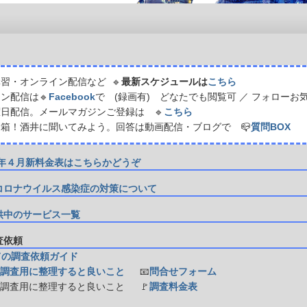
習・オンライン配信など 🔹
最新スケジュールは
こちら
ン配信は🔹
Facebook
で (録画有) どなたでも閲覧可 ／ フォローお
日配信。メールマガジンご登録は 🔹
こちら
箱！酒井に聞いてみよう。回答は動画配信・ブログで 📪
質問BOX
21年４月新料金表はこちらかどうぞ
コロナウイルス感染症の対策について
供中のサービス一覧
調査依頼
ての調査依頼ガイド
調査用に整理すると良いこと
📧
問合せフォーム
防調査用に整理すると良いこと
🚩
調査料金表