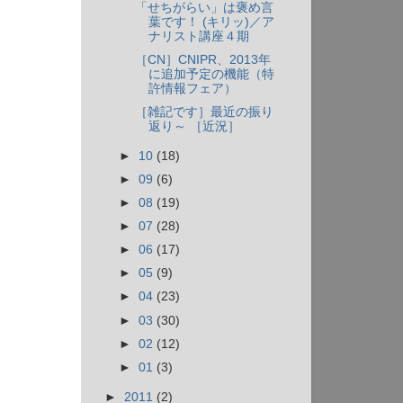
「せちがらい」は褒め言
葉です！ (キリッ)／ア
ナリスト講座４期
［CN］CNIPR、2013年
に追加予定の機能（特
許情報フェア）
［雑記です］最近の振り
返り～ ［近況］
►
10
(18)
►
09
(6)
►
08
(19)
►
07
(28)
►
06
(17)
►
05
(9)
►
04
(23)
►
03
(30)
►
02
(12)
►
01
(3)
►
2011
(2)