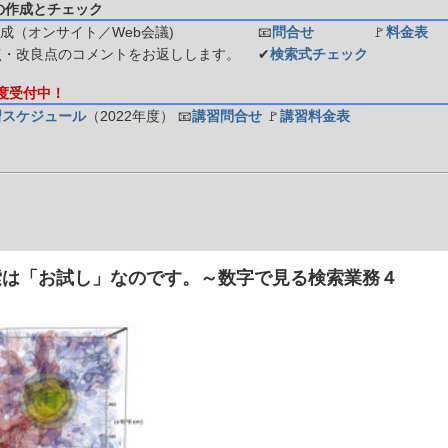
の作成とチェック
成（オンサイト／Web会議)
📧
問合せ
🚩
料金表
点・改良点のコメントをお返しします。
✔
検索式チェック
年度受付中！
習スケジュール
（2022年度）
📧
講習問合せ
🚩
講習料金表
索は「お試し」なのです。～数字で見る検索業務４