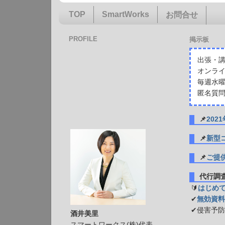
TOP
SmartWorks
お問合せ
PROFILE
掲示板
出張・講
オンライ
毎週水曜
匿名質問
📌
20
📌
新型
📌
ご提
代行
🔰
はじめ
✔
無効資料
✔侵害予
酒井美里
スマートワークス(株)代表