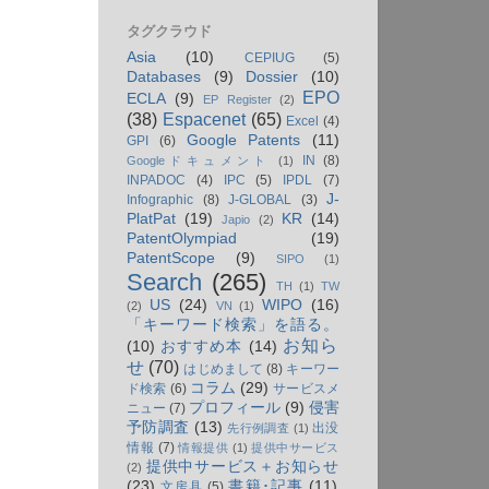
タグクラウド
Asia
(10)
CEPIUG
(5)
Databases
(9)
Dossier
(10)
EPO
ECLA
(9)
EP Register
(2)
(38)
Espacenet
(65)
Excel
(4)
Google Patents
(11)
GPI
(6)
IN
(8)
Googleドキュメント
(1)
INPADOC
(4)
IPC
(5)
IPDL
(7)
J-
Infographic
(8)
J-GLOBAL
(3)
PlatPat
(19)
KR
(14)
Japio
(2)
PatentOlympiad
(19)
PatentScope
(9)
SIPO
(1)
Search
(265)
TH
(1)
TW
US
(24)
WIPO
(16)
(2)
VN
(1)
「キーワード検索」を語る。
お知ら
(10)
おすすめ本
(14)
せ
(70)
はじめまして
(8)
キーワー
コラム
(29)
ド検索
(6)
サービスメ
プロフィール
(9)
侵害
ニュー
(7)
予防調査
(13)
出没
先行例調査
(1)
情報
(7)
情報提供
(1)
提供中サービス
提供中サービス＋お知らせ
(2)
(23)
書籍･記事
(11)
文房具
(5)