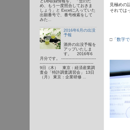
とDB収録情報を、 「念のた
見極めの
め、もう一度照合しておきま
それでは
しょう」と Excelに入っていた
出願番号で、番号検索をして
みた...
2016年6月の出没
予報
□
「数字で
酒井の出没予報を
アップいたしま
す。 2016年6
月分です。 ------------------------
-------------------------------------
9日（木） 東京：経済産業調
査会「特許調査講習会」 13日
（月） 東京：企業研修 ...