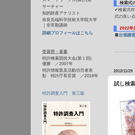
検索式
サーチャー
✔検索式作
知的財産アナリスト
式の良い
奈良先端科学技術大学院大学
｜非常勤講師
2022
詳細プロフィールはこちら
📆
出張講
受賞歴・著書
特許検索競技大会(第１回)
優勝 ／2007年
特許情報普及活動功労者表
2012/11/29
彰 特許庁長官賞 ／2018年
試し検
特許調査入門 第三版