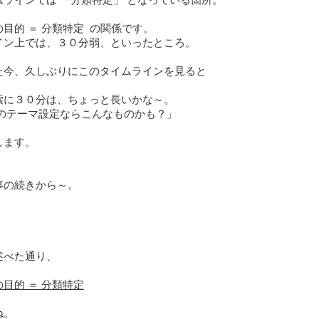
ムラインでは 「分類特定」 となっている箇所。
目的 ＝ 分類特定 の関係です。
イン上では、３０分弱、といったところ。
た今、久しぶりにこのタイムラインを見ると
索に３０分は、ちょっと長いかな～。
のテーマ設定ならこんなものかも？」
します。
事の続きから～。
述べた通り、
目的 ＝ 分類特定
ね。