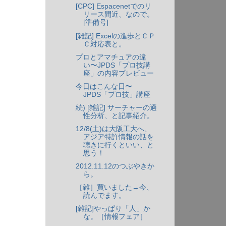
[CPC] Espacenetでのリ
リース間近、なので。
[準備号]
[雑記] Excelの進歩とＣＰ
Ｃ対応表と。
プロとアマチュアの違
い〜JPDS「プロ技講
座」の内容プレビュー
今日はこんな日〜
JPDS「プロ技」講座
続) [雑記] サーチャーの適
性分析、と記事紹介。
12/8(土)は大阪工大へ、
アジア特許情報の話を
聴きに行くといい、と
思う！
2012.11.12のつぶやきか
ら。
［雑］買いました→今、
読んでます。
[雑記]やっぱり「人」か
な。［情報フェア］