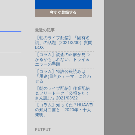
最近の記事
【朝のライブ配信】「固有名
詞」の話題（2021/3/30）質問
BOX
【コラム】調査の正解が見つ
かるかもしれない、トライ＆
エラーの手順
【コラム】特許公報読みは
「用途(目的)×テーマ」に合わ
せる
【朝のライブ配信】作業配信
＆フリートーク「公報をたく
さん読む」2021/03/22
【コラム】知ってた？HUAWEI
の知財白書と「2020年・十大
発明」
PUTPUT