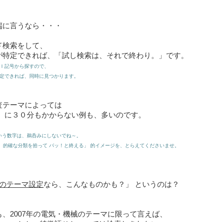
端に言うなら・・・
ド検索をして、
が特定できれば、「試し検索は、それで終わり。」です。
ＦＩ記号から探すので、
定できれば、同時に見つかります。
査テーマによっては
」 に３０分もかからない例も、多いのです。
 という数字は、鵜呑みにしないでね～。
的確な分類を拾って パッ！と終える」 的イメージを、とらえてくださいませ。
のテーマ設定
なら、こんなものかも？」 というのは？
も、2007年の電気・機械のテーマに限って言えば、