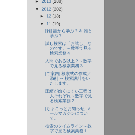
►
2013
(288)
▼
2012
(202)
►
12
(18)
▼
11
(19)
[雑] 誰から学ぶ？＆ 誰と
学ぶ？
試し検索は「お試し」な
のです。～数字で見る
検索業務４
人間である以上？～数字
で見る検索業務３
[ご案内] 検索式の作成／
添削 ～ 検索設計をい
たします。
圧縮が効くにくい工程は
人それぞれ～数字で見
る検索業務２
[ちょこっとお知らせ] メ
ールマガジンについ
て。
検索のタイムライン～数
字で見る検索業務１