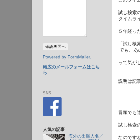
このタイ
試し検索の
タイムラ
５年経っ
「試し検
でも、あ
Powered by FormMailer.
って気が
幅広のメールフォームはこち
ら
説明は記
SNS
冒頭でも
試し検索の
人気の記事
海外の出願人名／
なのです