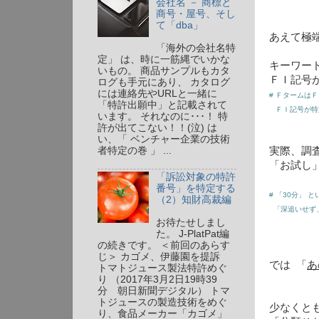
会社名 － 商標と
商号・屋号、そし
て「dba」
あえて極
「海外の会社名特
定」 は、時に一筋縄でいかな
キーワー
いもの。 商品サンプルもカタ
ＦＩ記号
ログも手元にあり、 カタログ
には連絡先やURLと一緒に
# Ｆタームは
「特許出願中」と記載されて
ＦＩ記号が特
います。 それなのに･･･！ 特
許が出てこない！！(泣) は
い、「 ベンチャー企業の技術
者特定の巻 」 ...
実際、調
「お試し
「訴訟対象の特許
番号」を特定する
# 「30分」
（2）知財高裁編
「深追いせず、
お待たせしまし
た。 J-PlatPat編
の続きです。 ＜前回のあらす
じ＞ カゴメ、伊藤園を提訴
では 「
あ
トマトジュース製法特許めぐ
り （2017年3月2日19時39
分 朝日新聞デジタル） トマ
トジュースの製造技術をめぐ
少なくと
り、食品メーカー「カゴメ」