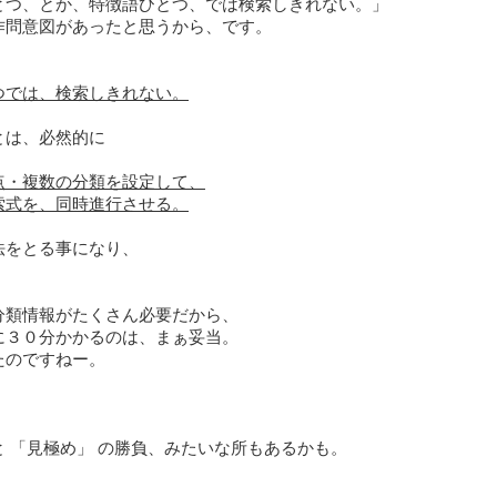
とつ、とか、特徴語ひとつ、では検索しきれない。」
作問意図があったと思うから、です。
つでは、検索しきれない。
とは、必然的に
点・複数の分類を設定して、
索式を、同時進行させる。
法をとる事になり、
分類情報がたくさん必要だから、
に３０分かかるのは、まぁ妥当。
たのですねー。
と 「見極め」 の勝負、みたいな所もあるかも。