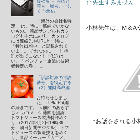
会社名 － 商標と
↑↑先生すみません。
商号・屋号、そし
て「dba」
「海外の会社名特
定」 は、時に一筋縄でいかな
小林先生は、M＆A
いもの。 商品サンプルもカタ
ログも手元にあり、 カタログ
には連絡先やURLと一緒に
「特許出願中」と記載されて
います。 それなのに･･･！ 特
許が出てこない！！(泣) は
い、「 ベンチャー企業の技術
者特定の巻 」 ...
「訴訟対象の特許
番号」を特定する
（2）知財高裁編
お待たせしまし
た。 J-PlatPat編
の続きです。 ＜前回のあらす
じ＞ カゴメ、伊藤園を提訴
トマトジュース製法特許めぐ
↑お話をされる小
り （2017年3月2日19時39
分 朝日新聞デジタル） トマ
トジュースの製造技術をめぐ
り、食品メーカー「カゴメ」