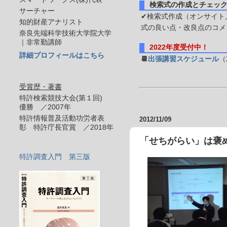
検索式の作成とチェッ
サーチャー
✔検索式作成（オンサイト／
知的財産アナリスト
式の良い点・改良点のコメ
奈良先端科学技術大学院大学
｜非常勤講師
2022年度受付中！
詳細プロフィールはこちら
📆
出張講習スケジュール
（
受賞歴・著書
特許検索競技大会(第１回)
優勝 ／2007年
特許情報普及活動功労者表
2012/11/09
彰 特許庁長官賞 ／2018年
「せちがらい」は褒め
特許調査入門 第三版