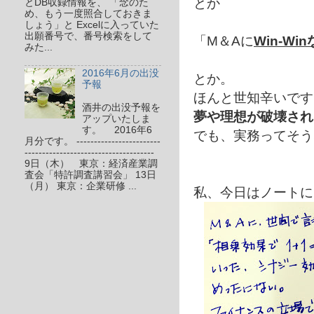
とか
とDB収録情報を、 「念のた
め、もう一度照合しておきま
しょう」と Excelに入っていた
出願番号で、番号検索をして
「M＆Aに
Win-W
みた...
2016年6月の出没
とか。
予報
ほんと世知辛いです
酒井の出没予報を
夢や理想が破壊され
アップいたしま
す。 2016年6
でも、実務ってそう
月分です。 ------------------------
-------------------------------------
9日（木） 東京：経済産業調
査会「特許調査講習会」 13日
（月） 東京：企業研修 ...
私、今日はノートに