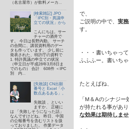
（名古屋市）が飲料メーカ...
で、
[検索雑記] JPO
「IPC別・異議申
ご説明の中で、
実務
立ての状況」から
す。
こんにちは。サー
チャーの酒井で
す。 今日は長野内勤。 サーチ
の合間に、講習資料用のデー
タも作っています。 少し前に
・・・書いちゃって
発表された、特許庁の資料で
ふふふー。書いちゃ
1. 特許異議の申立ての状況
（申立日が平成28年3月8日ま
でのもの） 合計 608件 ＜IPC
別 内...
たとえばね、
[失敗談] CN出願
番号と Excel「小
数点あるある」。
「M＆Aのシナジー
失敗談 、といい
が持たれる事があり
ますか、 正確に
は 「失敗しそうになった話」
な効果は期待しませ
なんですけどね。 昨日、中国
の公報番号を含むリストを扱
っておりました。 作業データ