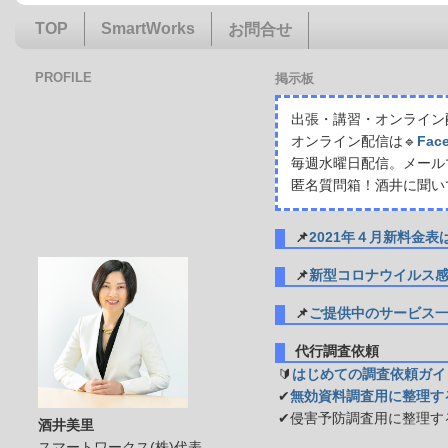
TOP
SmartWorks
お問合せ
PROFILE
掲示板
出張・講習・オンライン配
オンライン配信は🔹
Fac
毎週水曜日配信。メール
匿名質問箱！酒井に聞い
📌
2021年４月新料金
📌
新型コロナウイルス
📌
ご提供中のサービス
代行調査依頼
🔰
はじめての調査依頼ガイ
✔
無効資料調査用に整理す
✔侵害予防調査用に整理す
酒井美里
スマートワークス(株)代表