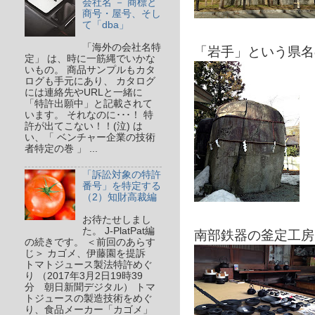
会社名 － 商標と
商号・屋号、そし
て「dba」
「海外の会社名特
「岩手」という県名
定」 は、時に一筋縄でいかな
いもの。 商品サンプルもカタ
ログも手元にあり、 カタログ
には連絡先やURLと一緒に
「特許出願中」と記載されて
います。 それなのに･･･！ 特
許が出てこない！！(泣) は
い、「 ベンチャー企業の技術
者特定の巻 」 ...
「訴訟対象の特許
番号」を特定する
（2）知財高裁編
お待たせしまし
た。 J-PlatPat編
南部鉄器の釜定工房
の続きです。 ＜前回のあらす
じ＞ カゴメ、伊藤園を提訴
トマトジュース製法特許めぐ
り （2017年3月2日19時39
分 朝日新聞デジタル） トマ
トジュースの製造技術をめぐ
り、食品メーカー「カゴメ」