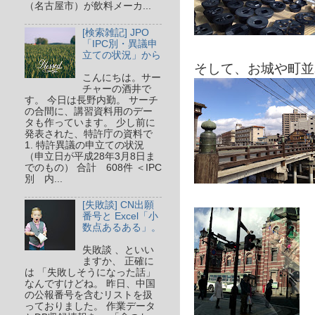
（名古屋市）が飲料メーカ...
[検索雑記] JPO
「IPC別・異議申
立ての状況」から
そして、お城や町並
こんにちは。サー
チャーの酒井で
す。 今日は長野内勤。 サーチ
の合間に、講習資料用のデー
タも作っています。 少し前に
発表された、特許庁の資料で
1. 特許異議の申立ての状況
（申立日が平成28年3月8日ま
でのもの） 合計 608件 ＜IPC
別 内...
[失敗談] CN出願
番号と Excel「小
数点あるある」。
失敗談 、といい
ますか、 正確に
は 「失敗しそうになった話」
なんですけどね。 昨日、中国
の公報番号を含むリストを扱
っておりました。 作業データ