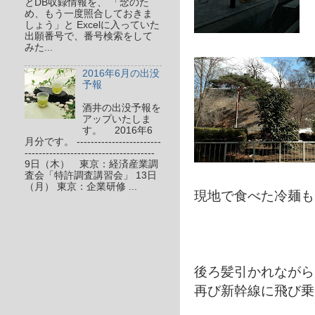
とDB収録情報を、 「念のた
め、もう一度照合しておきま
しょう」と Excelに入っていた
出願番号で、番号検索をして
みた...
2016年6月の出没
予報
酒井の出没予報を
アップいたしま
す。 2016年6
月分です。 ------------------------
-------------------------------------
9日（木） 東京：経済産業調
査会「特許調査講習会」 13日
（月） 東京：企業研修 ...
現地で食べた冷麺も
後ろ髪引かれながら
再び新幹線に飛び乗