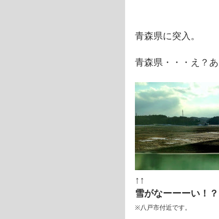
青森県に突入。
青森県・・・え？あ
↑↑
雪がなーーーい！？
※八戸市付近です。