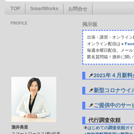
TOP
SmartWorks
お問合せ
PROFILE
掲示板
出張・講習・オンライン配
オンライン配信は🔹
Fac
毎週水曜日配信。メール
匿名質問箱！酒井に聞い
📌
2021年４月新
📌
新型コロナウイ
📌
ご提供中のサー
代行調査依頼
酒井美里
🔰
はじめての調査依頼ガイ
スマートワークス(株)代表