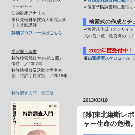
✔
無効資料調査用に整理す
サーチャー
✔侵害予防調査用に整理す
知的財産アナリスト
奈良先端科学技術大学院大学
検索式の作成とチ
｜非常勤講師
✔検索式作成（オンサイト／
詳細プロフィールはこちら
式の良い点・改良点のコメ
2022年度受付中！
受賞歴・著書
特許検索競技大会(第１回)
📆
出張講習スケジュール
（
優勝 ／2007年
特許情報普及活動功労者表
彰 特許庁長官賞 ／2018年
特許調査入門 第三版
2013/03/19
[雑]東北縦断レ
ャー生命の危機