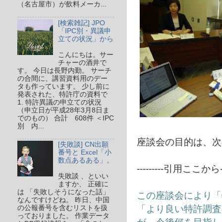
（名古屋市）が飲料メーカ...
[検索雑記] JPO
「IPC別・異議申
立ての状況」から
こんにちは。サー
チャーの酒井で
す。 今日は長野内勤。 サーチ
の合間に、講習資料用のデー
タも作っています。 少し前に
発表された、特許庁の資料で
1. 特許異議の申立ての状況
（申立日が平成28年3月8日ま
でのもの） 合計 608件 ＜IPC
別 内...
座談会の目的は、次の
[失敗談] CN出願
番号と Excel「小
数点あるある」。
---------引用ここから---
失敗談 、といい
ますか、 正確に
は 「失敗しそうになった話」
この座談会により「
なんですけどね。 昨日、中国
「より良い特許調査
の公報番号を含むリストを扱
っておりました。 作業データ