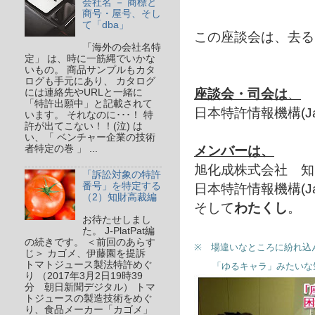
会社名 － 商標と
商号・屋号、そし
て「dba」
この座談会は、去る１
「海外の会社名特
定」 は、時に一筋縄でいかな
いもの。 商品サンプルもカタ
ログも手元にあり、 カタログ
座談会・司会は
、
には連絡先やURLと一緒に
「特許出願中」と記載されて
日本特許情報機構(J
います。 それなのに･･･！ 特
許が出てこない！！(泣) は
い、「 ベンチャー企業の技術
メンバーは、
者特定の巻 」 ...
旭化成株式会社 
「訴訟対象の特許
日本特許情報機構(J
番号」を特定する
（2）知財高裁編
そして
わたくし
。
お待たせしまし
た。 J-PlatPat編
の続きです。 ＜前回のあらす
※ 場違いなところに紛れ込
じ＞ カゴメ、伊藤園を提訴
トマトジュース製法特許めぐ
「ゆるキャラ」みたいな気分
り （2017年3月2日19時39
分 朝日新聞デジタル） トマ
トジュースの製造技術をめぐ
り、食品メーカー「カゴメ」