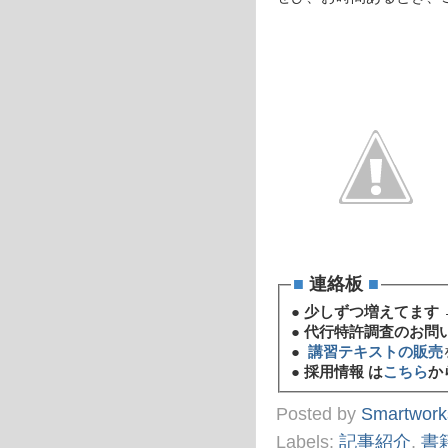
■
連絡板
■
●
少しずつ増えてます 
●
代行特許調査のお問
●
講習テキストの販売
●
採用情報 は
こちら
か
Posted by
Smartwork
Labels:
記事紹介
,
書