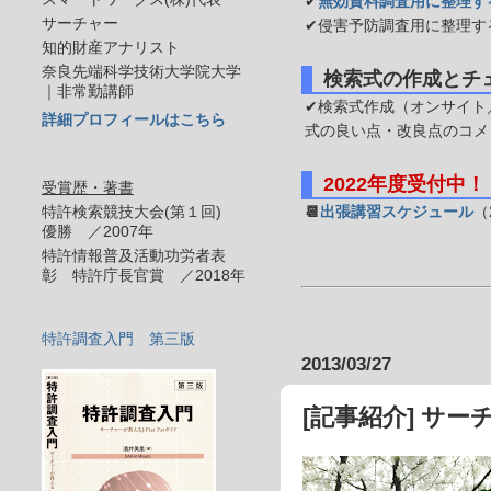
✔
無効資料調査用に整理す
サーチャー
✔侵害予防調査用に整理す
知的財産アナリスト
奈良先端科学技術大学院大学
検索式の作成とチ
｜非常勤講師
✔検索式作成（オンサイト／
詳細プロフィールはこちら
式の良い点・改良点のコメ
2022年度受付中！
受賞歴・著書
特許検索競技大会(第１回)
📆
出張講習スケジュール
（
優勝 ／2007年
特許情報普及活動功労者表
彰 特許庁長官賞 ／2018年
特許調査入門 第三版
2013/03/27
[記事紹介] サ