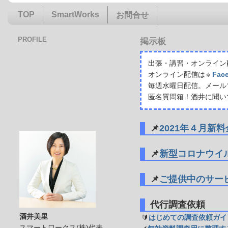
TOP
SmartWorks
お問合せ
PROFILE
掲示板
出張・講習・オンライン配
オンライン配信は🔹
Fac
毎週水曜日配信。メール
匿名質問箱！酒井に聞い
📌
2021年４月新
📌
新型コロナウイ
📌
ご提供中のサー
代行調査依頼
酒井美里
🔰
はじめての調査依頼ガイ
スマートワークス(株)代表