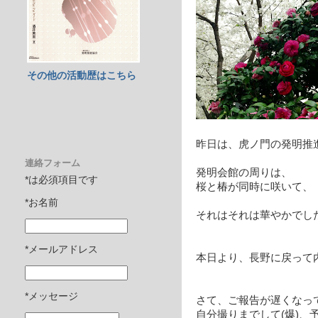
その他の活動歴はこちら
昨日は、虎ノ門の発明
連絡フォーム
発明会館の周りは、
*は必須項目です
桜と椿が同時に咲いて、
*お名前
それはそれは華やかでし
*メールアドレス
本日より、長野に戻って
*メッセージ
さて、ご報告が遅くなっ
自分撮りまでして(爆)、