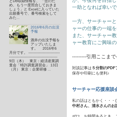
が、今後何を目指し
とDB収録情報を、 「念のた
め、もう一度照合しておきま
一助となれば幸いで
しょう」と Excelに入っていた
出願番号で、番号検索をして
みた...
一方、サーチャーと
ャーの仕事の一端を
2016年6月の出没
予報
また、サーチャー教
酒井の出没予報を
ャー教育にご興味の
アップいたしま
す。 2016年6
月分です。 ------------------------
---------引用ここまで---
-------------------------------------
9日（木） 東京：経済産業調
査会「特許調査講習会」 13日
対談記事は
５分割のPDF
（月） 東京：企業研修 ...
保存や印刷にも便利♪
サーチャー応援座談
私の話はともかく・・・(
中村さん、清水さんのお
ぜひ、お時間あるとき、