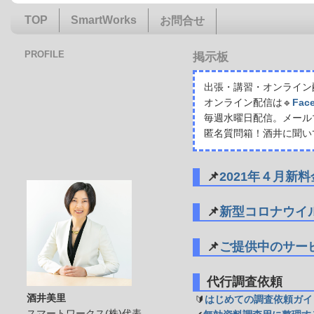
TOP
SmartWorks
お問合せ
PROFILE
掲示板
出張・講習・オンライン配
オンライン配信は🔹
Fac
毎週水曜日配信。メール
匿名質問箱！酒井に聞い
📌
2021年４月新
📌
新型コロナウイ
📌
ご提供中のサー
代行調査依頼
酒井美里
🔰
はじめての調査依頼ガイ
スマートワークス(株)代表