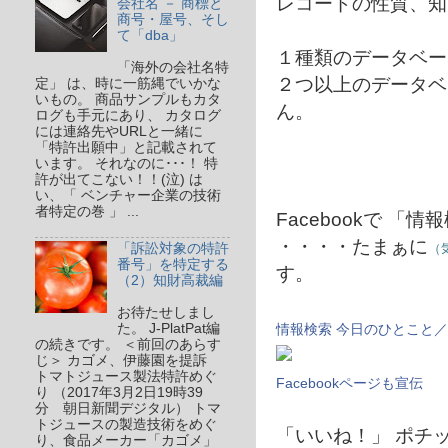
レコードの性質、知
会社名 － 商標と
商号・屋号、そし
て「dba」
１種類のデータベー
「海外の会社名特
２つ以上のデータベ
定」 は、時に一筋縄でいかな
いもの。 商品サンプルもカタ
ん。
ログも手元にあり、 カタログ
には連絡先やURLと一緒に
「特許出願中」と記載されて
います。 それなのに･･･！ 特
許が出てこない！！(泣) は
い、「 ベンチャー企業の技術
者特定の巻 」 ...
Facebookで 
・・・・たまぁに
（
「訴訟対象の特許
番号」を特定する
す。
（2）知財高裁編
お待たせしまし
情報検索 今日のひとこと
た。 J-PlatPat編
の続きです。 ＜前回のあらす
じ＞ カゴメ、伊藤園を提訴
トマトジュース製法特許めぐ
Facebookページも宣伝
り （2017年3月2日19時39
分 朝日新聞デジタル） トマ
トジュースの製造技術をめぐ
「いいね！」 ポチ
り、食品メーカー「カゴメ」