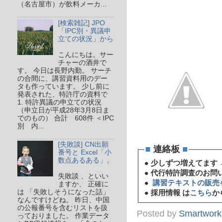
（名古屋市）が飲料メーカ...
[検索雑記] JPO
「IPC別・異議申
立ての状況」から
こんにちは。サー
チャーの酒井で
す。 今日は長野内勤。 サーチ
の合間に、講習資料用のデー
タも作っています。 少し前に
発表された、特許庁の資料で
1. 特許異議の申立ての状況
（申立日が平成28年3月8日ま
でのもの） 合計 608件 ＜IPC
別 内...
[失敗談] CN出願
■
連絡板
■
番号と Excel「小
数点あるある」。
●
少しずつ増えてます 
●
代行特許調査のお問
失敗談 、といい
●
講習テキストの販売
ますか、 正確に
は 「失敗しそうになった話」
●
採用情報 は
こちら
か
なんですけどね。 昨日、中国
の公報番号を含むリストを扱
Posted by
Smartwork
っておりました。 作業データ