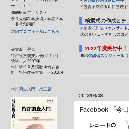
✔
無効資料調査用に整理す
サーチャー
✔侵害予防調査用に整理す
知的財産アナリスト
奈良先端科学技術大学院大学
検索式の作成とチ
｜非常勤講師
✔検索式作成（オンサイト／
詳細プロフィールはこちら
式の良い点・改良点のコメ
2022年度受付中！
受賞歴・著書
特許検索競技大会(第１回)
📆
出張講習スケジュール
（
優勝 ／2007年
特許情報普及活動功労者表
彰 特許庁長官賞 ／2018年
特許調査入門 第三版
2013/03/08
Facebook 