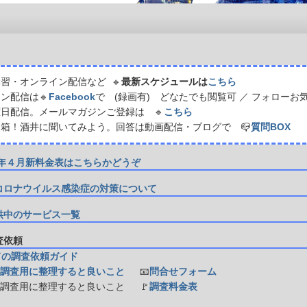
習・オンライン配信など 🔹
最新スケジュールは
こちら
ン配信は🔹
Facebook
で (録画有) どなたでも閲覧可 ／ フォローお
日配信。メールマガジンご登録は 🔹
こちら
箱！酒井に聞いてみよう。回答は動画配信・ブログで 📪
質問BOX
21年４月新料金表はこちらかどうぞ
コロナウイルス感染症の対策について
供中のサービス一覧
調査依頼
ての調査依頼ガイド
調査用に整理すると良いこと
📧
問合せフォーム
防調査用に整理すると良いこと
🚩
調査料金表