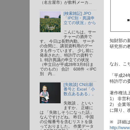
（名古屋市）が飲料メーカ...
[検索雑記] JPO
「IPC別・異議申
立ての状況」から
こんにちは。サー
チャーの酒井で
知財部の
す。 今日は長野内勤。 サーチ
の合間に、講習資料用のデー
研究所の
タも作っています。 少し前に
発表された、特許庁の資料で
1. 特許異議の申立ての状況
なお、こ
（申立日が平成28年3月8日ま
でのもの） 合計 608件 ＜IPC
別 内...
「平成2
特許庁の
[失敗談] CN出願
番号と Excel「小
著作権法
数点あるある」。
1） 非
失敗談 、といい
2） 企
ますか、 正確に
に限り、
は 「失敗しそうになった話」
なんですけどね。 昨日、中国
の公報番号を含むリストを扱
※ 詳細
っておりました。 作業データ
http://www