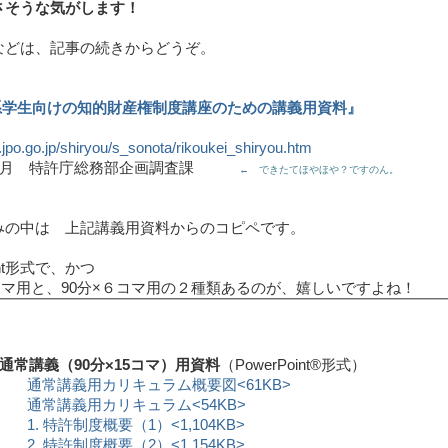
さそうな気がします！
などは、記事の続きからどうぞ。
系学生向けの知的財産権制度講座のための講義用資料』
.jpo.go.jp/shiryou/s_sonota/rikoukei_shiryou.htm
年4月 特許庁総務部企画調査課
← できたてほやほや？ですのん。
みの中は 上記講義用資料からのコピペです。
oint形式で、かつ
5コマ用と、90分×６コマ用の２種類あるのが、嬉しいですよね！
■通常講義（90分×15コマ）用資料
（PowerPoint®形式）
通常講義用カリキュラム概要図<61KB>
通常講義用カリキュラム<54KB>
1. 特許制度概要（1）<1,104KB>
2. 特許制度概要（2）<1,154KB>