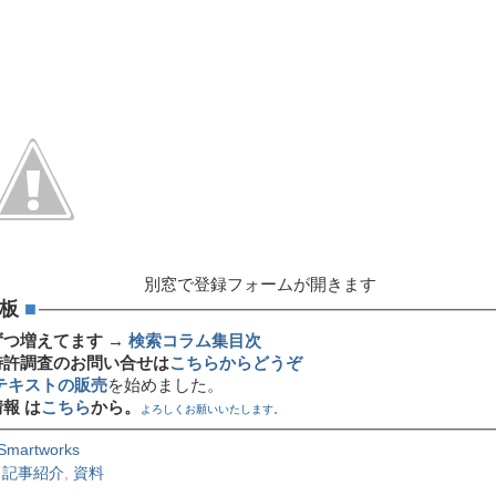
別窓で登録フォームが開きます
板
■
ずつ増えてます →
検索コラム集目次
特許調査のお問い合せは
こちらからどうぞ
テキストの販売
を始めました。
報 は
こちら
から。
よろしくお願いいたします。
Smartworks
,
記事紹介
,
資料