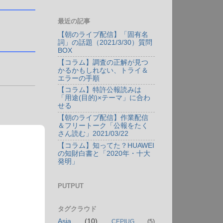
最近の記事
【朝のライブ配信】「固有名
詞」の話題（2021/3/30）質問
BOX
【コラム】調査の正解が見つ
かるかもしれない、トライ＆
エラーの手順
【コラム】特許公報読みは
「用途(目的)×テーマ」に合わ
せる
【朝のライブ配信】作業配信
＆フリートーク「公報をたく
さん読む」2021/03/22
【コラム】知ってた？HUAWEI
の知財白書と「2020年・十大
発明」
PUTPUT
タグクラウド
Asia
(10)
CEPIUG
(5)