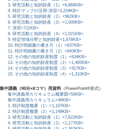
3. 研究活動と知的財産（1）<6,868KB>
4. 特許マップの活用-演習<3,234KB>
5. 研究活動と知的財産（2）<962KB>
6. 研究活動と知的財産（3）<1,000KB>
7. 演習<711KB>
8. 研究活動と知的財産（4）<1,021KB>
9. 特定領域分野と知的財産<1,678KB>
10. 特許明細書の書き方（1）<637KB>
11. 特許明細書の書き方（2）<843KB>
12. その他の知的財産制度（1）<634KB>
13. その他の知的財産制度（2）<1,405KB>
14. その他の知的財産制度（3）<917KB>
15. その他の知的財産制度（4）<1,310KB>
■集中講義（90分×6コマ）用資料
（PowerPoint®形式）
集中講義用カリキュラム概要図<56KB>
集中講義用カリキュラム<48KB>
1. 特許制度概要（1）<1,107KB>
2. 特許制度概要（2）<1,148KB>
3. 研究活動と知的財産（1）<7,622KB>
4. 研究活動と知的財産（2）<1,177KB>
5. 研究活動と知的財産（3）<1,362KB>