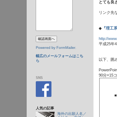
とても良
リンク先
◆
『理工
http://www
平成25
Powered by FormMailer.
幅広のメールフォームはこち
以下、囲
ら
PowerP
90分×1
SNS
人気の記事
海外の出願人名／