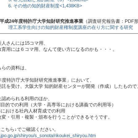
6. その他の知的財産制度<1,438KB>
■平成24年度特許庁大学知財研究推進事業
（調査研究報告書：PDF
理工系学生向けの知的財産権制度講座の在り方に関する研究
新人さんには15コマ用、
教育用には６コマ用、なんて使い方になるのかも・・・。
ちらの資料は、
4年度特許庁大学知財研究推進事業」において、
委託を受け、大阪大学 知的財産センターが開発（作成）したもので
上認められる利用のほか、
営利目的での利用（大学・高専等における講義での利用等）
業等における社内人材育成での利用
改変・引用・複製・頒布を行うことができるそうです。
はこちら↓でご確認ください。
.jpo.go.jp/shiryou/s_sonota/rikoukei_shiryou.htm