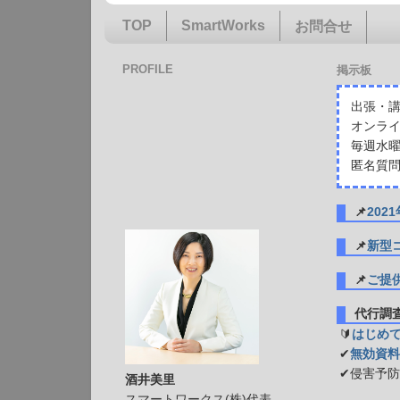
TOP
SmartWorks
お問合せ
PROFILE
掲示板
出張・講
オンライ
毎週水曜
匿名質問
📌
20
📌
新型
📌
ご提
代行
🔰
はじめ
✔
無効資料
✔侵害予
酒井美里
スマートワークス(株)代表