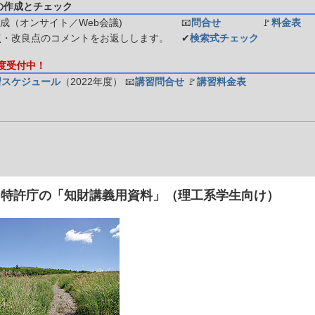
の作成とチェック
成（オンサイト／Web会議)
📧
問合せ
🚩
料金表
点・改良点のコメントをお返しします。
✔
検索式チェック
年度受付中！
習スケジュール
（2022年度）
📧
講習問合せ
🚩
講習料金表
] 特許庁の「知財講義用資料」（理工系学生向け）