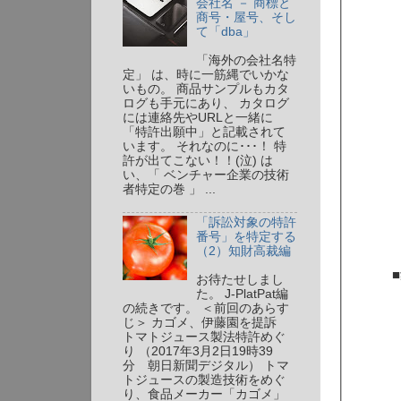
会社名 － 商標と
商号・屋号、そし
て「dba」
「海外の会社名特
定」 は、時に一筋縄でいかな
いもの。 商品サンプルもカタ
ログも手元にあり、 カタログ
には連絡先やURLと一緒に
「特許出願中」と記載されて
います。 それなのに･･･！ 特
許が出てこない！！(泣) は
い、「 ベンチャー企業の技術
者特定の巻 」 ...
「訴訟対象の特許
番号」を特定する
（2）知財高裁編
お待たせしまし
た。 J-PlatPat編
の続きです。 ＜前回のあらす
じ＞ カゴメ、伊藤園を提訴
トマトジュース製法特許めぐ
り （2017年3月2日19時39
分 朝日新聞デジタル） トマ
トジュースの製造技術をめぐ
り、食品メーカー「カゴメ」