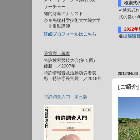
検索式
サーチャー
✔検索式作
知的財産アナリスト
式の良い
奈良先端科学技術大学院大学
｜非常勤講師
2022
詳細プロフィールはこちら
📆
出張講
受賞歴・著書
特許検索競技大会(第１回)
優勝 ／2007年
特許情報普及活動功労者表
2013/04/30
彰 特許庁長官賞 ／2018年
[ご紹介
特許調査入門 第三版