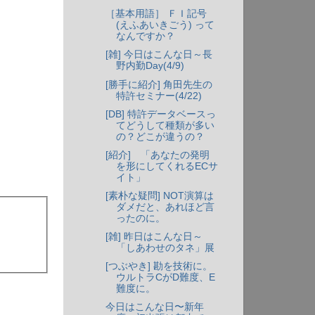
［基本用語］ ＦＩ記号
(えふあいきごう) って
なんですか？
[雑] 今日はこんな日～長
野内勤Day(4/9)
[勝手に紹介] 角田先生の
特許セミナー(4/22)
[DB] 特許データベースっ
てどうして種類が多い
の？どこが違うの？
[紹介] 「あなたの発明
を形にしてくれるECサ
イト」
[素朴な疑問] NOT演算は
ダメだと、あれほど言
ったのに。
[雑] 昨日はこんな日～
「しあわせのタネ」展
[つぶやき] 勘を技術に。
ウルトラCがD難度、E
難度に。
今日はこんな日〜新年