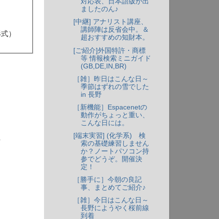
対応表、日本語版が出
ましたのん♪
[中継] アナリスト講座、
講師陣は反省会中。＆
形式）
超おすすめの知財本。
[ご紹介]外国特許・商標
等 情報検索ミニガイド
(GB,DE,IN,BR)
［雑］昨日はこんな日～
季節はずれの雪でした
in 長野
［新機能］Espacenetの
動作がちょっと重い、
こんな日には。
[端末実習] (化学系) 検
、
索の基礎練習しません
か？ノートパソコン持
参でどうぞ。開催決
定！
［勝手に］今朝の良記
事、まとめてご紹介♪
［雑］今日はこんな日～
長野にようやく桜前線
到着