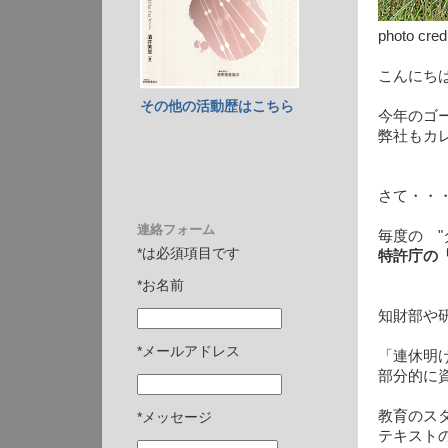
photo cred
こんにち
その他の活動歴はこちら
今年のゴ
弊社もカ
さて・・
連絡フォーム
毎度の "
*は必須項目です
特許庁の
*お名前
知財部や
*メールアドレス
「連休明
部分的に
教育のス
*メッセージ
テキスト