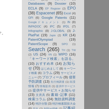
Databases
(9)
Dossier
(10)
EPO
ECLA
(9)
EP Register
(2)
(38)
Espacenet
(65)
Excel
(4)
Google Patents
(11)
GPI
(6)
IN
(8)
Googleドキュメント
(1)
INPADOC
(4)
IPC
(5)
IPDL
(7)
。
J-
Infographic
(8)
J-GLOBAL
(3)
す。
PlatPat
(19)
KR
(14)
Japio
(2)
PatentOlympiad
(19)
PatentScope
(9)
SIPO
(1)
Search
(265)
TH
(1)
TW
US
(24)
WIPO
(16)
(2)
VN
(1)
「キーワード検索」を語る。
お知ら
(10)
おすすめ本
(14)
せ
(70)
はじめまして
(8)
キーワー
コラム
(29)
ド検索
(6)
サービスメ
プロフィール
(9)
侵害
ニュー
(7)
予防調査
(13)
出没
先行例調査
(1)
情報
(7)
情報提供
(1)
提供中サービス
提供中サービス＋お知らせ
(2)
(23)
書籍･記事
(11)
文房具
(5)
検索コラム
(24)
無効資料調査
(14)
特許分類
(3)
特許検索競技大会
記事紹
(6)
目次
(1)
知財ist研修
(1)