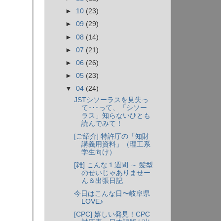
►
10
(23)
►
09
(29)
►
08
(14)
►
07
(21)
►
06
(26)
►
05
(23)
▼
04
(24)
JSTシソーラスを見失っ
て･･･って、「シソー
ラス」知らないひとも
読んでみて！
[ご紹介] 特許庁の「知財
講義用資料」（理工系
学生向け）
[雑] こんな１週間 ～ 髪型
のせいじゃありませー
ん＆出張日記
今日はこんな日〜岐阜県
LOVE♪
[CPC] 嬉しい発見！CPC