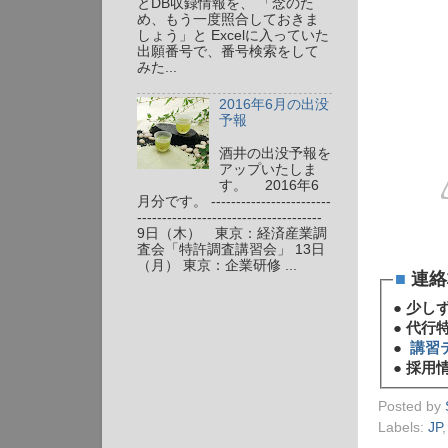
とDB収録情報を、 「念のた
め、もう一度照合しておきま
しょう」と Excelに入っていた
出願番号で、番号検索をして
みた...
2016年6月の出没
予報
酒井の出没予報を
アップいたしま
す。 2016年6
月分です。 ------------------------
-------------------------------------
9日（木） 東京：経済産業調
査会「特許調査講習会」 13日
（月） 東京：企業研修 ...
■
連絡
●
少し
●
代行
●
講習
●
採用情
Posted by
Labels:
JP