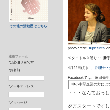
その他の活動歴はこちら
photo credit:
itupictures
vi
連絡フォーム
％タイトル％通り･･･
勝
*は必須項目です
4月22日(月)に、
弁理士・
*お名前
Facebookでは、角田先
中小中堅企業の方には
*メールアドレス
・・・なんておっし
*メッセージ
夕方スタートですし