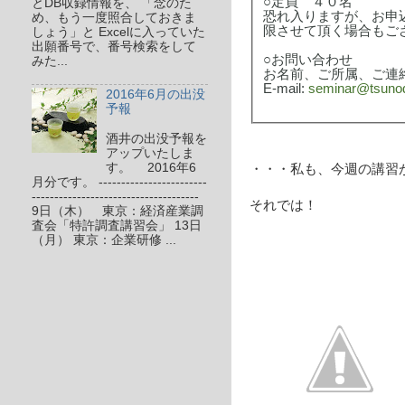
○定員 ４０名
とDB収録情報を、 「念のた
恐れ入りますが、お申
め、もう一度照合しておきま
限させて頂く場合もご
しょう」と Excelに入っていた
出願番号で、番号検索をして
○お問い合わせ
みた...
お名前、ご所属、ご連
E-mail:
seminar@tsunod
2016年6月の出没
予報
酒井の出没予報を
アップいたしま
す。 2016年6
・・・私も、今週の講習
月分です。 ------------------------
-------------------------------------
それでは！
9日（木） 東京：経済産業調
査会「特許調査講習会」 13日
（月） 東京：企業研修 ...