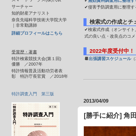
✔
無効資料調査用に整理す
サーチャー
✔侵害予防調査用に整理す
知的財産アナリスト
奈良先端科学技術大学院大学
検索式の作成とチ
｜非常勤講師
✔検索式作成（オンサイト／
詳細プロフィールはこちら
式の良い点・改良点のコメ
2022年度受付中！
受賞歴・著書
特許検索競技大会(第１回)
📆
出張講習スケジュール
（
優勝 ／2007年
特許情報普及活動功労者表
彰 特許庁長官賞 ／2018年
特許調査入門 第三版
2013/04/09
[勝手に紹介] 角