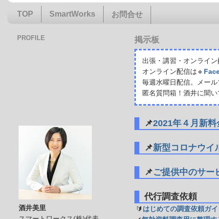
TOP
SmartWorks
お問合せ
PROFILE
掲示板
出張・講習・オンライン配
オンライン配信は🔹
Fac
毎週水曜日配信。メール
匿名質問箱！酒井に聞い
📌
2021年４月新
📌
新型コロナウイ
📌
ご提供中のサー
代行調査依頼
酒井美里
🔰
はじめての調査依頼ガイ
スマートワークス(株)代表