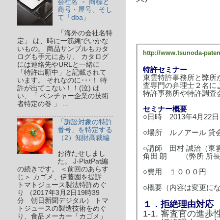
会社名 － 商標と
商号・屋号、そし
て「dba」
「海外の会社名特
定」 は、時に一筋縄でいかな
いもの。 商品サンプルもカタ
http://www.tsunoda-pate
ログも手元にあり、 カタログ
には連絡先やURLと一緒に
特許セミナー
「特許出願中」と記載されて
東雲特許事務所と弊所
います。 それなのに･･･！ 特
査専門の弁理士２名に
許が出てこない！！(泣) は
特許事務所や特許調査
い、「 ベンチャー企業の技術
者特定の巻 」 ...
セミナー概要
○日時 2013年4月22日
「訴訟対象の特許
番号」を特定する
○場所 ルノアール 貸会
（2）知財高裁編
○講師 田村 誠治（東
お待たせしまし
角田 朗 （弊所 所長
た。 J-PlatPat編
の続きです。 ＜前回のあらす
○費用 １０００円
じ＞ カゴメ、伊藤園を提訴
トマトジュース製法特許めぐ
○概要（内容は変更に
り （2017年3月2日19時39
分 朝日新聞デジタル） トマ
１．拒絶理由対応
トジュースの製造技術をめぐ
1-1. 審査官の進
り、食品メーカー「カゴメ」