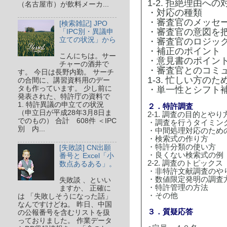
1-2. 拒絶理由への
（名古屋市）が飲料メーカ...
・対応の種類
・審査官のメッセ
[検索雑記] JPO
・審査官の意図を
「IPC別・異議申
立ての状況」から
・審査官のロジッ
・補正のポイント
こんにちは。サー
・意見書のポイン
チャーの酒井で
・審査官とのコミ
す。 今日は長野内勤。 サーチ
1-3. 忙しい方の
の合間に、講習資料用のデー
・単一性とシフト
タも作っています。 少し前に
発表された、特許庁の資料で
1. 特許異議の申立ての状況
２．特許調査
（申立日が平成28年3月8日ま
2-1. 調査の目的とやり
でのもの） 合計 608件 ＜IPC
・調査を行うタイミン
別 内...
・中間処理対応のため
・検索式の作り方
・特許分類の使い方
[失敗談] CN出願
・良くない検索式の例
番号と Excel「小
2-2. 調査のトピックス
数点あるある」。
・非特許文献調査のや
・数値限定発明の調査
失敗談 、といい
・特許管理の方法
ますか、 正確に
・その他
は 「失敗しそうになった話」
なんですけどね。 昨日、中国
３．質疑応答
の公報番号を含むリストを扱
っておりました。 作業データ