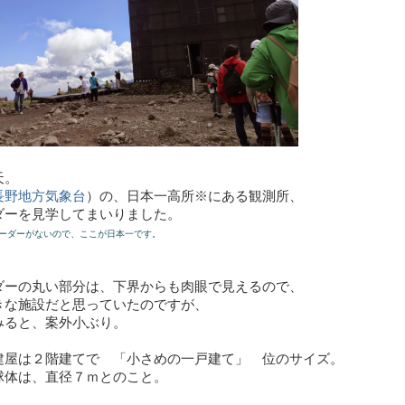
天。
長野地方気象台
）の、日本一高所※にある観測所、
ダーを見学してまいりました。
ーダーがないので、ここが日本一です。
ダーの丸い部分は、下界からも肉眼で見えるので、
きな施設だと思っていたのですが、
みると、案外小ぶり。
建屋は２階建てで 「小さめの一戸建て」 位のサイズ。
球体は、直径７ｍとのこと。