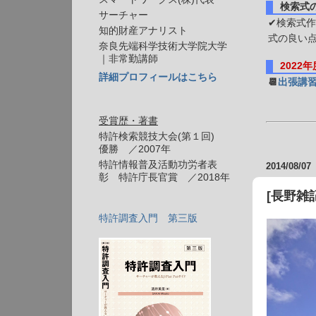
検索式
サーチャー
✔検索式作
知的財産アナリスト
式の良い
奈良先端科学技術大学院大学
｜非常勤講師
2022
詳細プロフィールはこちら
📆
出張講
受賞歴・著書
特許検索競技大会(第１回)
優勝 ／2007年
特許情報普及活動功労者表
2014/08/07
彰 特許庁長官賞 ／2018年
[長野雑
特許調査入門 第三版