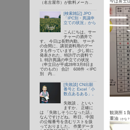
今は富士
（名古屋市）が飲料メーカ...
[検索雑記] JPO
「IPC別・異議申
立ての状況」から
こんにちは。サー
チャーの酒井で
す。 今日は長野内勤。 サーチ
の合間に、講習資料用のデー
タも作っています。 少し前に
発表された、特許庁の資料で
1. 特許異議の申立ての状況
（申立日が平成28年3月8日ま
でのもの） 合計 608件 ＜IPC
別 内...
[失敗談] CN出願
番号と Excel「小
数点あるある」。
失敗談 、といい
ますか、 正確に
観測所１
は 「失敗しそうになった話」
なんですけどね。 昨日、中国
重油
（かな？
の公報番号を含むリストを扱
っておりました。 作業データ