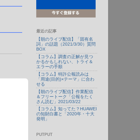
最近の記事
【朝のライブ配信】「固有名
詞」の話題（2021/3/30）質問
BOX
【コラム】調査の正解が見つ
かるかもしれない、トライ＆
エラーの手順
【コラム】特許公報読みは
「用途(目的)×テーマ」に合わ
せる
【朝のライブ配信】作業配信
＆フリートーク「公報をたく
さん読む」2021/03/22
【コラム】知ってた？HUAWEI
の知財白書と「2020年・十大
発明」
PUTPUT