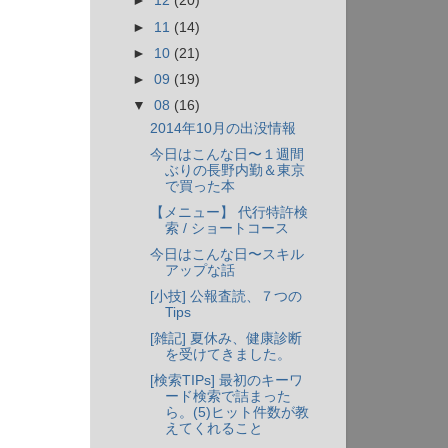
►
12
(20)
►
11
(14)
►
10
(21)
►
09
(19)
▼
08
(16)
2014年10月の出没情報
今日はこんな日〜１週間
ぶりの長野内勤＆東京
で買った本
【メニュー】 代行特許検
索 / ショートコース
今日はこんな日〜スキル
アップな話
[小技] 公報査読、７つの
Tips
[雑記] 夏休み、健康診断
を受けてきました。
[検索TIPs] 最初のキーワ
ード検索で詰まった
ら。(5)ヒット件数が教
えてくれること