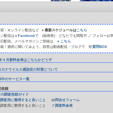
習・オンライン配信など 🔹
最新スケジュールは
こちら
ン配信は🔹
Facebook
で (録画有) どなたでも閲覧可 ／ フォローお
日配信。メールマガジンご登録は 🔹
こちら
箱！酒井に聞いてみよう。回答は動画配信・ブログで 📪
質問BOX
21年４月新料金表はこちらかどうぞ
コロナウイルス感染症の対策について
供中のサービス一覧
調査依頼
ての調査依頼ガイド
調査用に整理すると良いこと
📧
問合せフォーム
防調査用に整理すると良いこと
🚩
調査料金表