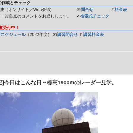
の作成とチェック
成（オンサイト／Web会議)
📧
問合せ
🚩
料金表
点・改良点のコメントをお返しします。
✔
検索式チェック
年度受付中！
習スケジュール
（2022年度）
📧
講習問合せ
🚩
講習料金表
記]今日はこんな日～標高1900mのレーダー見学。