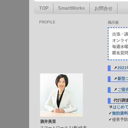
TOP
SmartWorks
お問合せ
PROFILE
掲示板
出張・講
オンライ
毎週水曜
匿名質問
📌
20
📌
新型
📌
ご提
代行
🔰
はじめ
✔
無効資料
✔侵害予
酒井美里
スマートワークス(株)代表