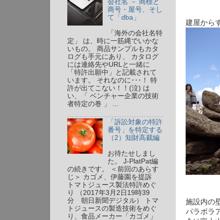
会社名 － 商標と
商号・屋号、そし
て「dba」
建屋から
「海外の会社名特
定」 は、時に一筋縄でいかな
いもの。 商品サンプルもカタ
ログも手元にあり、 カタログ
には連絡先やURLと一緒に
「特許出願中」と記載されて
います。 それなのに･･･！ 特
許が出てこない！！(泣) は
い、「 ベンチャー企業の技術
者特定の巻 」 ...
「訴訟対象の特許
番号」を特定する
（2）知財高裁編
お待たせしまし
た。 J-PlatPat編
の続きです。 ＜前回のあらす
じ＞ カゴメ、伊藤園を提訴
トマトジュース製法特許めぐ
り （2017年3月2日19時39
分 朝日新聞デジタル） トマ
施設内の
トジュースの製造技術をめぐ
パラボラア
り、食品メーカー「カゴメ」