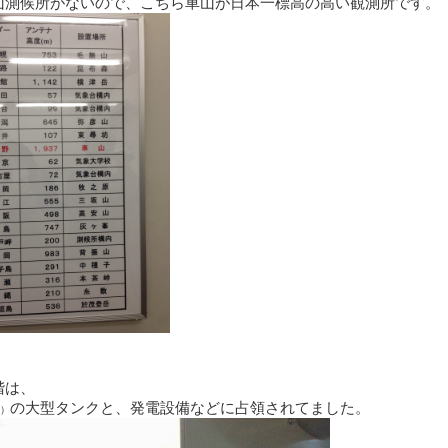
山測候所がないので、こちら車山が日本一標高の高い観測所です。
階は、
の大型タンクと、発電設備などに占領されてました。
）