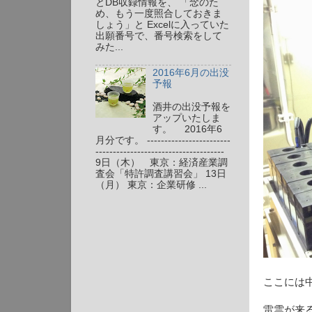
とDB収録情報を、 「念のた
め、もう一度照合しておきま
しょう」と Excelに入っていた
出願番号で、番号検索をして
みた...
2016年6月の出没
予報
酒井の出没予報を
アップいたしま
す。 2016年6
月分です。 ------------------------
-------------------------------------
9日（木） 東京：経済産業調
査会「特許調査講習会」 13日
（月） 東京：企業研修 ...
ここには
雷雲が来