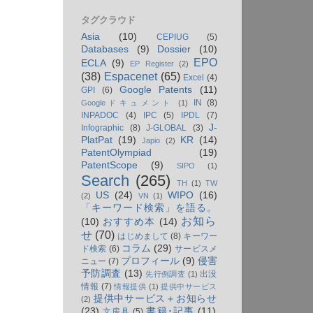
タグクラウド
Asia
(10)
CEPIUG
(5)
Databases
(9)
Dossier
(10)
EPO
ECLA
(9)
EP Register
(2)
(38)
Espacenet
(65)
Excel
(4)
Google Patents
(11)
GPI
(6)
IN
(8)
Googleドキュメント
(1)
INPADOC
(4)
IPC
(5)
IPDL
(7)
J-
Infographic
(8)
J-GLOBAL
(3)
PlatPat
(19)
KR
(14)
Japio
(2)
PatentOlympiad
(19)
PatentScope
(9)
SIPO
(1)
Search
(265)
TH
(1)
TW
US
(24)
WIPO
(16)
(2)
VN
(1)
「キーワード検索」を語る。
お知ら
(10)
おすすめ本
(14)
せ
(70)
はじめまして
(8)
キーワー
コラム
(29)
ド検索
(6)
サービスメ
プロフィール
(9)
侵害
ニュー
(7)
予防調査
(13)
出没
先行例調査
(1)
情報
(7)
情報提供
(1)
提供中サービス
提供中サービス＋お知らせ
(2)
(23)
書籍･記事
(11)
文房具
(5)