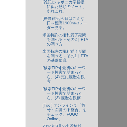
[雑記]ジャポニカ学習帳
に似た感じのノート、
あれこれ。
[長野雑記]今日はこんな
日～標高1900mのレー
ダー見学。
米国特許の権利満了期間
を調べる－その2｜PTA
の調べ方
米国特許の権利満了期間
を調べる－その1｜PTA
の基礎知識
[検索TIPs] 最初のキーワ
ード検索で詰まった
ら。(4) 更に履歴を観
察
[検索TIPs] 最初のキーワ
ード検索で詰まった
ら。(3) 履歴を観察
[Tool] オンラインで「符
号・図番の不整合」を
チェック。FUGO
Online。
2014年9月の出没情報